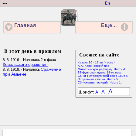
---
En
Главная
Еще...
В этот день в прошлом
Свежее на сайте
8. 8. 1916. - Началась 2-я фаза
Казаки 16 - 17 вв. Часть 4.
Ковельского сражения
.
А.А. Керсновский про
Сражение
8. 8. 1918. - Началось
Милютинскую реформу. Часть 4.
18-фунтовая пушка 18-го века.
при Амьене
.
Санкт-Петербургский союз 1805 г.
Отдельные статьи. Часть 5.
Сближение позиций. Часть 1.
A
A
Шрифт:
A