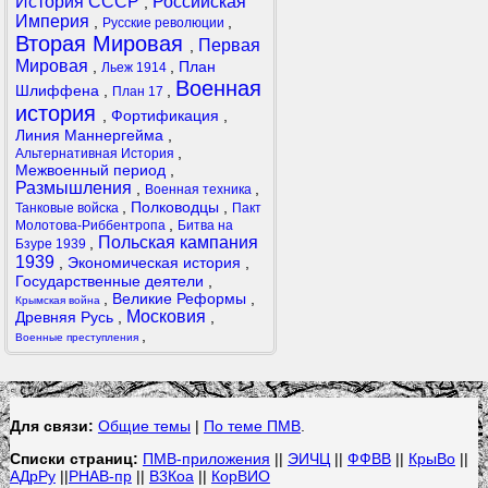
История СССР
Российская
,
Империя
,
,
Русские революции
Вторая Мировая
Первая
,
Мировая
,
,
План
Льеж 1914
Военная
Шлиффена
,
,
План 17
история
,
Фортификация
,
Линия Маннергейма
,
,
Альтернативная История
Межвоенный период
,
Размышления
,
,
Военная техника
,
Полководцы
,
Танковые войска
Пакт
,
Молотова-Риббентропа
Битва на
Польская кампания
,
Бзуре 1939
1939
,
Экономическая история
,
Государственные деятели
,
,
Великие Реформы
,
Крымская война
Московия
Древняя Русь
,
,
,
Военные преступления
Для связи:
Общие темы
|
По теме ПМВ
.
Списки страниц:
ПМВ-приложения
||
ЭИЧЦ
||
ФФВВ
||
КрыВо
||
АДрРу
||
РНАВ-пр
||
В3Коа
||
КорВИО