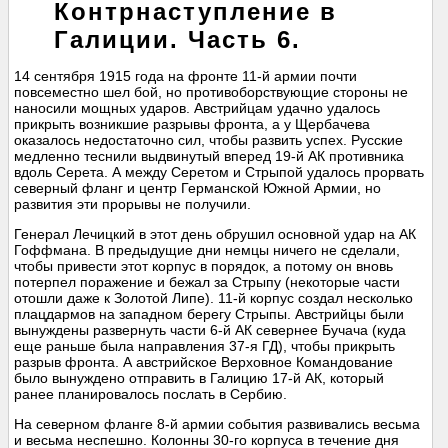
Контрнаступление в
Галиции. Часть 6.
14 сентября 1915 года на фронте 11-й армии почти
повсеместно шел бой, но противоборствующие стороны не
наносили мощных ударов. Австрийцам удачно удалось
прикрыть возникшие разрывы фронта, а у Щербачева
оказалось недостаточно сил, чтобы развить успех. Русские
медленно теснили выдвинутый вперед 19-й АК противника
вдоль Серета. А между Серетом и Стрыпой удалось прорвать
северный фланг и центр Германской Южной Армии, но
развития эти прорывы не получили.
Генерал Лечицкий в этот день обрушил основной удар на АК
Гоффмана. В предыдущие дни немцы ничего не сделали,
чтобы привести этот корпус в порядок, а потому он вновь
потерпел поражение и бежал за Стрыпу (некоторые части
отошли даже к Золотой Липе). 11-й корпус создал несколько
плацдармов на западном берегу Стрыпы. Австрийцы были
вынуждены развернуть части 6-й АК севернее Бучача (куда
еще раньше была направления 37-я ГД), чтобы прикрыть
разрыв фронта. А австрийское Верховное Командование
было вынуждено отправить в Галицию 17-й АК, который
ранее планировалось послать в Сербию.
На северном фланге 8-й армии события развивались весьма
и весьма неспешно. Колонны 30-го корпуса в течение дня