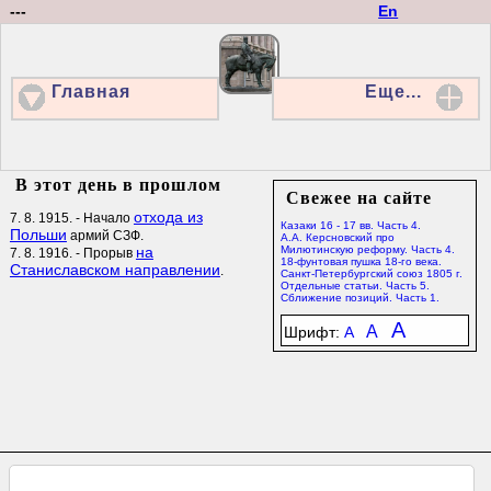
---
En
Главная
Еще...
В этот день в прошлом
Свежее на сайте
отхода из
7. 8. 1915. - Начало
Казаки 16 - 17 вв. Часть 4.
Польши
армий СЗФ.
А.А. Керсновский про
на
Милютинскую реформу. Часть 4.
7. 8. 1916. - Прорыв
18-фунтовая пушка 18-го века.
Станиславском направлении
.
Санкт-Петербургский союз 1805 г.
Отдельные статьи. Часть 5.
Сближение позиций. Часть 1.
A
A
Шрифт:
A