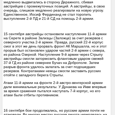
медленно выдвигались в сторону Деражного, сбивая
австрийцев с промежуточных позиций. А австрийцы, в свою
очередь, слишком медленно реагировали на новую угрозу.
Единственное, Иосиф Фердинанд не стал торопить
выступление 2-й ПД и 21-й СД на помощь 2-й армии.
15 сентября австрийцы остановили наступление 11-й армии
на Серете в районе Зализцы (Заложце) за счет резервов с
северного участка 2-й армии. Правда, русский 22-й корпус
смог в этот же день прорвать фронт АК Маршалла, но и этот
прорыв был остановлен ударом частей 2-й армии с севера,
из района Озерной. Наступление 9-й армии через Стрыпу
австрийцы смогли затормозить фланговым ударом свежей
37-й ГД из районе севернее Бучач на Доброполе. Затем
разрыв фронта удалось залатать за счет подошедших
резервов. Контратаками немцы смогли заставить русских
отойти с западного берега Стрыпы.
Атаки 11-й армии на фронте 2-й австро-венгерской армии
дали минимальные результаты. У Дунаюва на Икве впервые
за время сражения пытался наступать 7-й корпус, но его
атаки были отбиты противником.
16 сентября бои продолжались, но русские армии почти не
атаковали. Во многих местах русская пехота укреплялась на