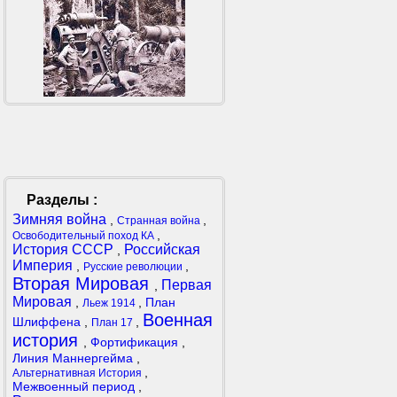
Разделы :
Зимняя война
,
,
Странная война
,
Освободительный поход КА
История СССР
Российская
,
Империя
,
,
Русские революции
Вторая Мировая
Первая
,
Мировая
,
,
План
Льеж 1914
Военная
Шлиффена
,
,
План 17
история
,
Фортификация
,
Линия Маннергейма
,
,
Альтернативная История
Межвоенный период
,