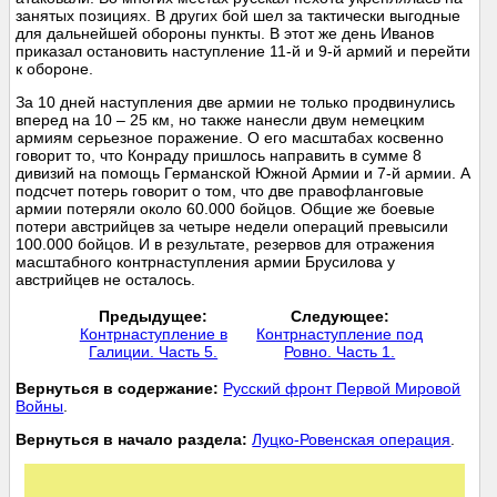
занятых позициях. В других бой шел за тактически выгодные
для дальнейшей обороны пункты. В этот же день Иванов
приказал остановить наступление 11-й и 9-й армий и перейти
к обороне.
За 10 дней наступления две армии не только продвинулись
вперед на 10 – 25 км, но также нанесли двум немецким
армиям серьезное поражение. О его масштабах косвенно
говорит то, что Конраду пришлось направить в сумме 8
дивизий на помощь Германской Южной Армии и 7-й армии. А
подсчет потерь говорит о том, что две правофланговые
армии потеряли около 60.000 бойцов. Общие же боевые
потери австрийцев за четыре недели операций превысили
100.000 бойцов. И в результате, резервов для отражения
масштабного контрнаступления армии Брусилова у
австрийцев не осталось.
Предыдущее:
Следующее:
Контрнаступление в
Контрнаступление под
Галиции. Часть 5.
Ровно. Часть 1.
Вернуться в содержание:
Русский фронт Первой Мировой
Войны
.
Вернуться в начало раздела:
Луцко-Ровенская операция
.
-----