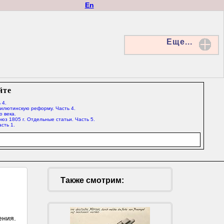
En
Еще...
йте
 4.
Милютинскую реформу. Часть 4.
о века.
юз 1805 г. Отдельные статьи. Часть 5.
сть 1.
Также смотрим:
ения.