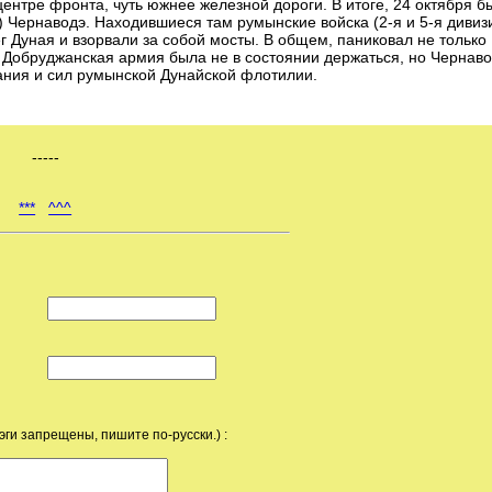
ентре фронта, чуть южнее железной дороги. В итоге, 24 октября б
 Чернаводэ. Находившиеся там румынские войска (2-я и 5-я дивизи
 Дуная и взорвали за собой мосты. В общем, паниковал не только
и Добруджанская армия была не в состоянии держаться, но Чернав
ания и сил румынской Дунайской флотилии.
-----
***
^^^
эги запрещены, пишите по-русски.) :