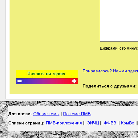
Цифрами: сто минус 
Понравилось? Нажми здесь
Поделиться с друзьями:
Для связи:
Общие темы
|
По теме ПМВ
.
Списки страниц:
ПМВ-приложения
||
ЭИЧЦ
||
ФФВВ
||
КрыВо
|