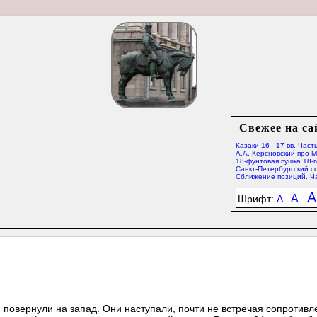
Свежее на са
Казаки 16 - 17 вв. Часть
А.А. Керсновский про 
18-фунтовая пушка 18-г
Санкт-Петербургский со
Сближение позиций. Ча
A
A
Шрифт:
A
повернули на запад. Они наступали, почти не встречая сопротивл