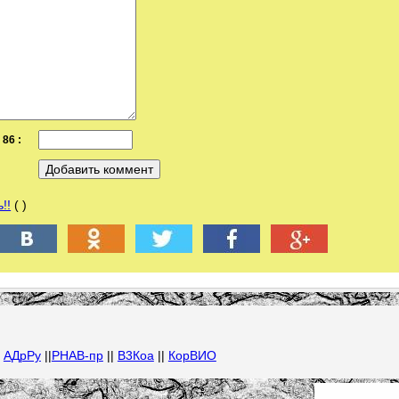
86 :
!!
( )
|
АДрРу
||
РНАВ-пр
||
В3Коа
||
КорВИО