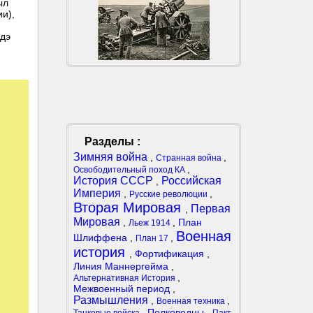
ыл
и),
одэ
Разделы :
Зимняя война
,
,
Странная война
,
Освободительный поход КА
История СССР
Российская
,
Империя
,
,
Русские революции
Вторая Мировая
Первая
,
Мировая
,
,
План
Льеж 1914
Военная
Шлиффена
,
,
План 17
история
,
Фортификация
,
Линия Маннергейма
,
,
Альтернативная История
Межвоенный период
,
Размышления
,
,
Военная техника
,
Полководцы
,