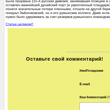
Была прорвана 115-я русская дивизия, занимавшая позицию в ц
оставлен важнейший дунайский порт (и укрепленный плацдарм)
понеся значительные потери пленными, отошли на другой берег
генерал Зайончковский, но и его румынские коллеги. Даже есл
нужно было удерживать за счет резервов румынского командов
Статья целиком!!
Оставьте свой комментарий!
Имя/Псевдоним
:
E-mail
:
Ваш Комментарий
(Т