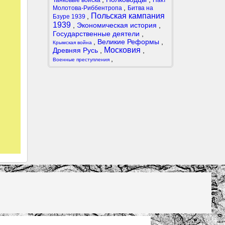
Танковые войска
Пакт
,
Молотова-Риббентропа
Битва на
Польская кампания
,
Бзуре 1939
1939
,
Экономическая история
,
Государственные деятели
,
,
Великие Реформы
,
Крымская война
Московия
Древняя Русь
,
,
,
Военные преступления