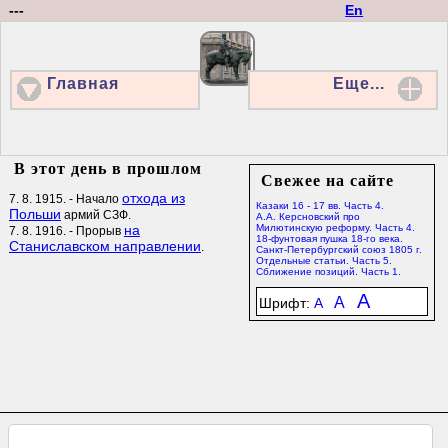
---
En
Главная
Еще...
В этот день в прошлом
Свежее на сайте
отхода из
7. 8. 1915. - Начало
Казаки 16 - 17 вв. Часть 4.
Польши
армий СЗФ.
А.А. Керсновский про
на
Милютинскую реформу. Часть 4.
7. 8. 1916. - Прорыв
18-фунтовая пушка 18-го века.
Станиславском направлении
.
Санкт-Петербургский союз 1805 г.
Отдельные статьи. Часть 5.
Сближение позиций. Часть 1.
A
A
Шрифт:
A