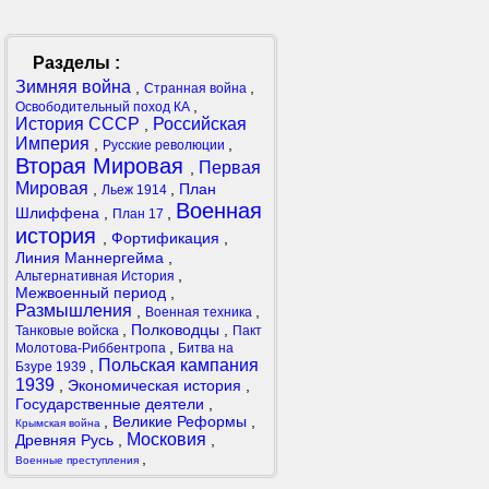
Разделы :
Зимняя война
,
,
Странная война
,
Освободительный поход КА
История СССР
Российская
,
Империя
,
,
Русские революции
Вторая Мировая
Первая
,
Мировая
,
,
План
Льеж 1914
Военная
Шлиффена
,
,
План 17
история
,
Фортификация
,
Линия Маннергейма
,
,
Альтернативная История
Межвоенный период
,
Размышления
,
,
Военная техника
,
Полководцы
,
Танковые войска
Пакт
,
Молотова-Риббентропа
Битва на
Польская кампания
,
Бзуре 1939
1939
,
Экономическая история
,
Государственные деятели
,
,
Великие Реформы
,
Крымская война
Московия
Древняя Русь
,
,
,
Военные преступления