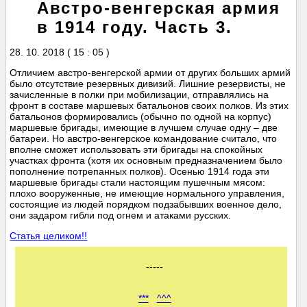
Австро-венгерская армия
в 1914 году. Часть 3.
28. 10. 2018 ( 15 : 05 )
Отличием австро-венгерской армии от других больших армий
было отсутствие резервных дивизий. Лишние резервисты, не
зачисленные в полки при мобилизации, отправлялись на
фронт в составе маршевых батальонов своих полков. Из этих
батальонов формировались (обычно по одной на корпус)
маршевые бригады, имеющие в лучшем случае одну – две
батареи. Но австро-венгерское командование считало, что
вполне сможет использовать эти бригады на спокойных
участках фронта (хотя их основным предназначением было
пополнение потрепанных полков). Осенью 1914 года эти
маршевые бригады стали настоящим пушечным мясом:
плохо вооруженные, не имеющие нормального управления,
состоящие из людей порядком подзабывших военное дело,
они задаром гибли под огнем и атаками русских.
Статья целиком!!
-----
***
^^^