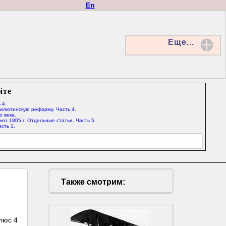
En
Еще...
йте
 4.
Милютинскую реформу. Часть 4.
о века.
юз 1805 г. Отдельные статьи. Часть 5.
сть 1.
Также смотрим:
люс 4