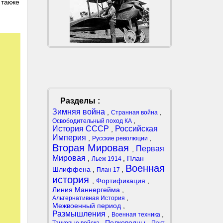
 также
Разделы :
Зимняя война
,
,
Странная война
,
Освободительный поход КА
История СССР
Российская
,
Империя
,
,
Русские революции
Вторая Мировая
Первая
,
Мировая
,
,
План
Льеж 1914
Военная
Шлиффена
,
,
План 17
история
,
Фортификация
,
Линия Маннергейма
,
,
Альтернативная История
Межвоенный период
,
Размышления
,
,
Военная техника
,
Полководцы
,