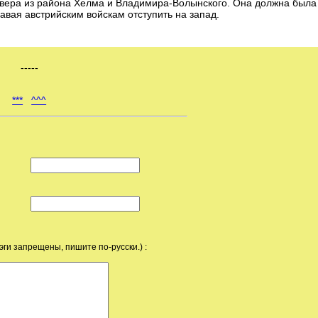
севера из района Хелма и Владимира-Волынского. Она должна была
авая австрийским войскам отступить на запад.
-----
***
^^^
эги запрещены, пишите по-русски.) :