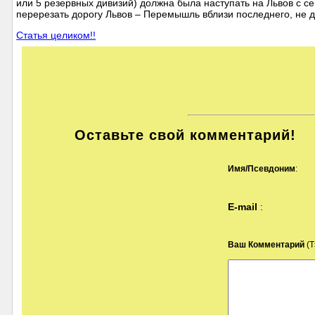
или 5 резервных дивизий) должна была наступать на Львов с 
перерезать дорогу Львов – Перемышль вблизи последнего, не д
Статья целиком!!
Оставьте свой комментарий!
Имя/Псевдоним
:
E-mail
:
Ваш Комментарий
(Т