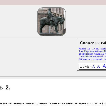
Свежее на са
Казаки 16 - 17 вв. Часть
А.А. Керсновский про 
18-фунтовая пушка 18-г
Санкт-Петербургский со
Сближение позиций. Ча
A
A
Шрифт:
A
ь 2.
ве по первоначальным планам также в составе четырех корпусов (п