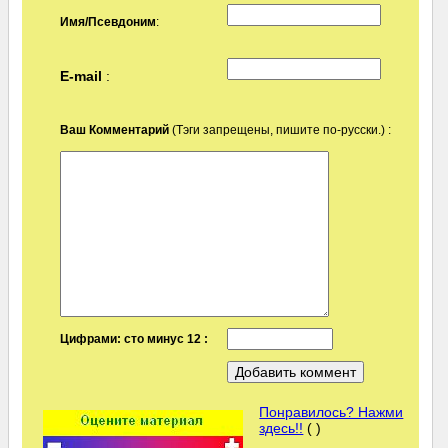
Имя/Псевдоним
:
E-mail
:
Ваш Комментарий
(Тэги запрещены, пишите по-русски.) :
Цифрами: сто минус 12 :
Понравилось? Нажми
здесь!!
( )