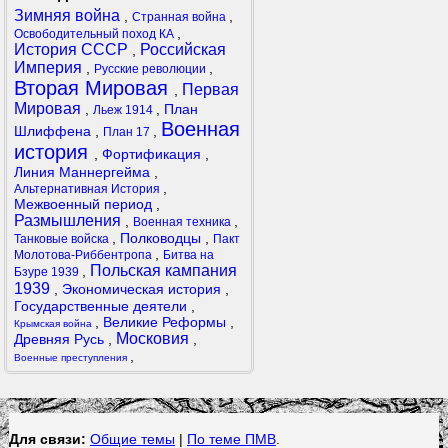
Зимняя война
,
,
Странная война
,
Освободительный поход КА
История СССР
Российская
,
Империя
,
,
Русские революции
Вторая Мировая
Первая
,
Мировая
,
,
План
Льеж 1914
Военная
Шлиффена
,
,
План 17
история
,
Фортификация
,
Линия Маннергейма
,
,
Альтернативная История
Межвоенный период
,
Размышления
,
,
Военная техника
,
Полководцы
,
Танковые войска
Пакт
,
Молотова-Риббентропа
Битва на
Польская кампания
,
Бзуре 1939
1939
,
Экономическая история
,
Государственные деятели
,
,
Великие Реформы
,
Крымская война
Московия
Древняя Русь
,
,
,
Военные преступления
Для связи:
Общие темы
|
По теме ПМВ
.