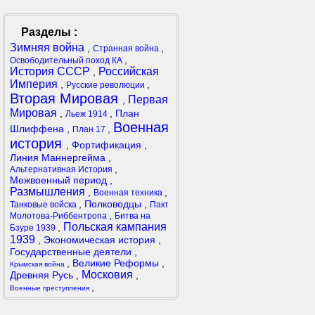
Разделы :
Зимняя война
,
,
Странная война
,
Освободительный поход КА
История СССР
Российская
,
Империя
,
,
Русские революции
Вторая Мировая
Первая
,
Мировая
,
,
План
Льеж 1914
Военная
Шлиффена
,
,
План 17
история
,
Фортификация
,
Линия Маннергейма
,
,
Альтернативная История
Межвоенный период
,
Размышления
,
,
Военная техника
,
Полководцы
,
Танковые войска
Пакт
,
Молотова-Риббентропа
Битва на
Польская кампания
,
Бзуре 1939
1939
,
Экономическая история
,
Государственные деятели
,
,
Великие Реформы
,
Крымская война
Московия
Древняя Русь
,
,
,
Военные преступления