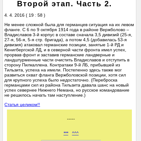
Второй этап. Часть 2.
4. 4. 2016 ( 19 : 58 )
Не менее сложной была для германцев ситуация на их левом
фланге. С 6 по 9 октября 1914 года в районе Вержболово –
Владиславов 3-й корпус в составе сначала 3,5 дивизий (25-я,
27-я, 56-я, 5-я стр. бригада), а потом 4,5 (добавилась 53-я
дивизия) атаковал германские позиции, занятые 1-й РД и
Кенигбергской ЛД, и в северной части фронта имел успех,
прорвав фронт и заставив германские ландверные и
ландштурменные части очистить Владиславов и отступить в
сторону Пилкаллена. Контратаки 9-й ЛБ, прибывшей из
Тильзита, успеха на имели. Постепенно здесь также мог
развиться охват фланга Вержболовской позиции, хотя сил
для крупного успеха было недостаточно. (Переброска
германцами сил из района Тильзита давала шанс на новый
успех севернее Нижнего Немана, но русское командование
не решилось начать там наступление.)
Статья целиком!!
-----
***
^^^