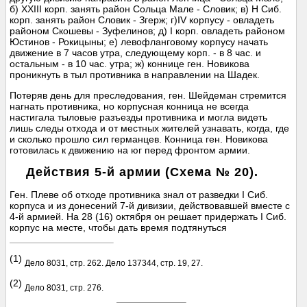
б) XXIII корп. занять район Сольца Мале - Словик; в) Н Сиб.
корп. занять район Словик - Згерж; г)IV корпусу - овладеть
районом Скошевы - Зуфелинов; д) I корп. овладеть районом
Юстинов - Рокицыны; е) левофланговому корпусу начать
движение в 7 часов утра, следующему корп. - в 8 час. и
остальным - в 10 час. утра; ж) коннице ген. Новикова
проникнуть в тыл противника в направлении на Шадек.
Потеряв день для преследования, ген. Шейдеман стремится
нагнать противника, но корпусная конница не всегда
настигала тыловые разъезды противника и могла видеть
лишь следы отхода и от местных жителей узнавать, когда, где
и сколько прошло сил германцев. Конница ген. Новикова
готовилась к движению на юг перед фронтом армии.
Действия 5-й армии (Схема № 20).
Ген. Плеве об отходе противника знал от разведки I Сиб.
корпуса и из донесений 7-й дивизии, действовавшей вместе с
4-й армией. На 28 (16) октября он решает придержать I Сиб.
корпус на месте, чтобы дать время подтянуться
(1)
Дело 8031, стр. 262. Дело 137344, стр. 19, 27.
(2)
Дело 8031, стр. 276.