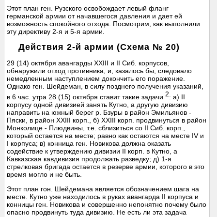
Этот план ген. Рузского освобождает левый фланг
германской армии от начавшегося давления и дает ей
возможность спокойного отхода. Посмотрим, как выполнили
эту директиву 2-я и 5-я армии.
Действия 2-й армии (Схема № 20)
29 (14) октября авангарды XXIII и II Сиб. корпусов,
обнаружили отход противника, и, казалось бы, следовало
немедленным наступлением докончить его поражение.
Однако ген. Шейдеман, в силу позднего получения указаний,
2
в 6 час. утра 28 (15) октября ставит такие задачи
: а) II
корпусу одной дивизией занять Кутно, а другую дивизию
направить на южный берег р. Бзуры в район Эмильянов -
Пяски, в район XXIII корп., б) XXIII корп. продвинуться в район
Монколице - Плюдвины, т.е. сблизиться со II Сиб. корп.,
который остается на месте; равно как остаются на месте IV и
I корпуса; в) конница ген. Новикова должна оказать
содействие к утверждению дивизии II корп. в Кутно, а
Кавказская кавдивизия продолжать разведку; д) 1-я
стрелковая бригада остается в резерве армии, которого в это
время могло и не быть.
Этот план гон. Шейдемана является обозначением шага на
месте. Кутно уже находилось в руках авангарда II корпуса и
конницы ген. Новикова и совершенно непонятно почему было
опасно продвинуть туда дивизию. Не есть ли эта задача