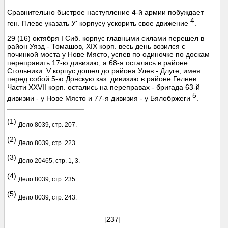
Сравнительно быстрое наступление 4-й армии побуждает
4
ген. Плеве указать У' корпусу ускорить свое движение
.
29 (16) октября I Сиб. корпус главными силами перешел в
район Уязд - Томашов, XIX корп. весь день возился с
починкой моста у Нове Място, успев по одиночке по доскам
переправить 17-ю дивизию, а 68-я осталась в районе
Стольники. V корпус дошел до района Улев - Длуге, имея
перед собой 5-ю Донскую каз. дивизию в районе Гелнев.
Части XXVII корп. остались на переправах - бригада 63-й
5
дивизии - у Нове Място и 77-я дивизия - у Бялобржеги
.
(1)
Дело 8039, стр. 207.
(2)
Дело 8039, стр. 223.
(3)
Дело 20465, стр. 1, 3.
(4)
Дело 8039, стр. 235.
(5)
Дело 8039, стр. 243.
[237]