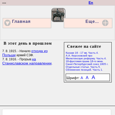
---
En
Главная
Еще...
В этот день в прошлом
Свежее на сайте
отхода из
7. 8. 1915. - Начало
Казаки 16 - 17 вв. Часть 4.
Польши
армий СЗФ.
А.А. Керсновский про
на
Милютинскую реформу. Часть 4.
7. 8. 1916. - Прорыв
18-фунтовая пушка 18-го века.
Станиславском направлении
.
Санкт-Петербургский союз 1805 г.
Отдельные статьи. Часть 5.
Сближение позиций. Часть 1.
A
A
Шрифт:
A