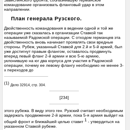
командование организовать фланговый удар в этом
направлении.
План генерала Рузского.
Двойственность командования в ведении одной и той же
операции уже сказалась в организации Ставкой так
называемой Радомской операции. С отходом германцев эта
двойственность вновь начинает проявлять свои вредные
стороны. Рубеж, указанный Ставкой для 2.й и 5-й армий, был
уже достигнут правым флангом, оставалось продвинуть
вперед левый фланг 2-й армии и всю 5-ю армию,
уклонившую на юг два корпуса для участия в Радомской
операции, почему ее левому флангу необходимо не менее 3-
х переходов до
(1)
Дело 32914, стр. 304.
[234]
этого рубежа. В виду этого ген. Рузский считает необходимым
задержать продвижение 2-й армии, пока 5-я армия выйдет на
1
общий фронт и ближайшей целью ставит
- утвердиться на
указанном Ставкой рубеже.