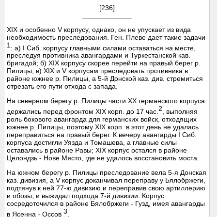
[236]
XIX и особенно V корпусу, однако, он не упускает из вида
необходимость преследования. Ген. Плеве дает такие задачи
1
: а) I Сиб. корпусу главными силами оставаться на месте,
преследуя противника авангардами и Туркестанской кав.
бригадой; б) XIX корпусу скорее перейти на правый берег р.
Пилицы; в) XIX и V корпусам преследовать противника в
районе южнее р. Пилицы, а 5-й Донской каз. див. стремиться
отрезать его пути отхода с запада.
На северном берегу р. Пилицы части XX германского корпуса
2
держались перед фронтом XIX корп. до 17 час.
, выполняя
роль бокового авангарда для германских войск, отходящих
южнее р. Пилицы, поэтому XIX корп. в этот день не удалась
переправиться на правый берег. К вечеру авангарды I Сиб.
корпуса достигли Уязда и Томашева, а главные силы
оставались в районе Равы; XIX корпус остался в районе
Целондзь - Нове Място, где не удалось восстановить моста.
На южном берегу р. Пилицы преследование вела 5-я Донская
каз. дивизия, а V корпус доканчивал переправу у Бялобржеги,
подтянув к ней 77-ю дивизию и переправив свою артиллерию
и обозы, и выжидал подхода 7-й дивизии. Корпус
сосредоточился в районе Бялобржеги - Гузд, имея авангарды
3
в Ясенна - Оссов
.