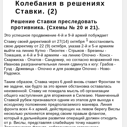
Колебания в решениях
Ставки. (2)
Решение Ставки преследовать
противника. (Схемы № 20 и 21).
Это успешное продвижение 4-й и 9-й армий побуждает
1
Ставку своей директивой от 27(14) октября
восстановить
свою директиву от 22 (9) октября, указав 2-й и 5-и армиям
выйти на линию Кутно - Пионтек - Стрыков - Брезины -
Томашев, и 4-й и 9-й армиям - на линию Опочно - Конск -
Скаржиска - Опатов - Сандомир, но согласно возражений ген.
Иванова разграничительная линия сдвинута к югу: Грабов -
Гузд - Држевица - Опочно и для разведки Опочно - Ново-
Радомск.
Таким образом, Ставка через 6 дней вновь ставит Фронтам те
же задачи, как будто за это время обстановка оставалась
неизменной. Ставку не покидала мысль об организации
общего наступления для вторжения в Силезию. Намеченный
Ставкой рубеж признавался одним из этапов для выхода к
исходному положению предполагаемого маневра. Линия
фронта всех 4-х армий, действующих на левом берегу Вислы
несколько уклоняется вперед своим правым флангом,
который в дальнейшем развитии операций должен отходить
от р. Вислы, представляя слабейшую точку нашего
Завислинского фронта, соблазнившую германское