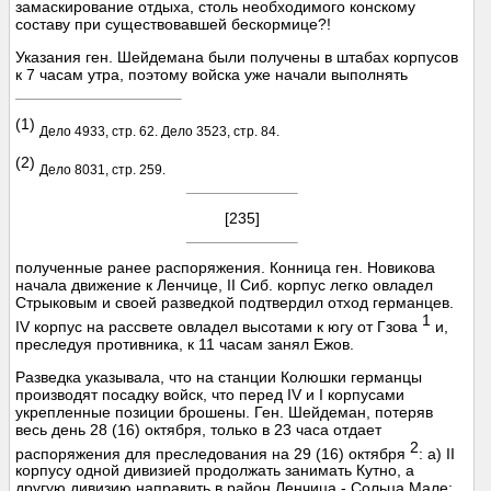
замаскирование отдыха, столь необходимого конскому
составу при существовавшей бескормице?!
Указания ген. Шейдемана были получены в штабах корпусов
к 7 часам утра, поэтому войска уже начали выполнять
(1)
Дело 4933, стр. 62. Дело 3523, стр. 84.
(2)
Дело 8031, стр. 259.
[235]
полученные ранее распоряжения. Конница ген. Новикова
начала движение к Ленчице, II Сиб. корпус легко овладел
Стрыковым и своей разведкой подтвердил отход германцев.
1
IV корпус на рассвете овладел высотами к югу от Гзова
и,
преследуя противника, к 11 часам занял Ежов.
Разведка указывала, что на станции Колюшки германцы
производят посадку войск, что перед IV и I корпусами
укрепленные позиции брошены. Ген. Шейдеман, потеряв
весь день 28 (16) октября, только в 23 часа отдает
2
распоряжения для преследования на 29 (16) октября
: а) II
корпусу одной дивизией продолжать занимать Кутно, а
другую дивизию направить в район Ленчица - Сольца Мале;