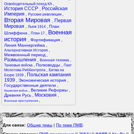
,
Освободительный поход КА
История СССР
Российская
,
Империя
,
,
Русские революции
Вторая Мировая
Первая
,
Мировая
,
,
План
Льеж 1914
Военная
Шлиффена
,
,
План 17
история
,
Фортификация
,
Линия Маннергейма
,
,
Альтернативная История
Межвоенный период
,
Размышления
,
,
Военная техника
,
Полководцы
,
Танковые войска
Пакт
,
Молотова-Риббентропа
Битва на
Польская кампания
,
Бзуре 1939
1939
,
Экономическая история
,
Государственные деятели
,
,
Великие Реформы
,
Крымская война
Московия
Древняя Русь
,
,
,
Военные преступления
Для связи:
Общие темы
|
По теме ПМВ
.