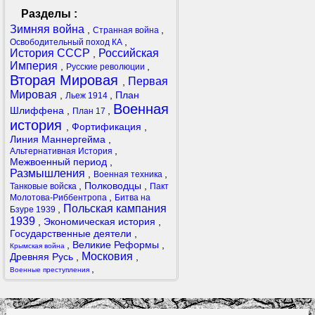
Разделы :
Зимняя война
,
,
Странная война
,
Освободительный поход КА
История СССР
Российская
,
Империя
,
,
Русские революции
Вторая Мировая
Первая
,
Мировая
,
,
План
Льеж 1914
Военная
Шлиффена
,
,
План 17
история
,
Фортификация
,
Линия Маннергейма
,
,
Альтернативная История
Межвоенный период
,
Размышления
,
,
Военная техника
,
Полководцы
,
Танковые войска
Пакт
,
Молотова-Риббентропа
Битва на
Польская кампания
,
Бзуре 1939
1939
,
Экономическая история
,
Государственные деятели
,
,
Великие Реформы
,
Крымская война
Московия
Древняя Русь
,
,
,
Военные преступления