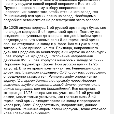
причину неудачи нашей первой операции в Восточной
Пруссии неправильному выбору операционного
направления: вместо того, чтобы итти на юго-запад, ген.
Ренненкампф вел армии пряно на запад. Необходимо
подробнее остановиться на разсмотрении этого вопроса…
До 12/25 августа корпуса 1-ой русской армии идут буквально
по следам корпусов 8-ой германской армии. Поэтому все
сведения, полученные до вечера этого дня Штабом армии,
подтверждали, что главные силы 8-ой германской армии
спешно отступают на запад к р. Алле. Как мы уже знаем,
таково и было приказание ген. Притвица, направившего
дивизии Бродрюка на Кенигсберг, XVII корпус на Алленбург и
I рез. корпус на Фридланд. Отклонение направления
движения XVII и I рез. корпусов началось к западу от линии
Норкитен-Норденбург (фронт 1-ой русской армии 12/25
августа). В то же время полученная ген. Ренненкампфом
директива Главнокомандующего С.-З. фронтом, совершенно
определенно ставила ген. Ренненкампфу оперативную
задачу: "
1-я армия должна по переходу через Ангерап
возможно глубже охватить левый фланг противника с
целью отрезать его от Кенигсберга
". Все сведения,
которые до 12/25 вечера мог получить штаб 1-ой русской
армии, могли только указывать, что главные силы 8-ой
германской армии отходят прямо на запад к переправам
через реку Алле. Следовательно, направление, данное
генералом Ренненкампфом своим корпусам, точно отвечало
идее Главнокомандующего.