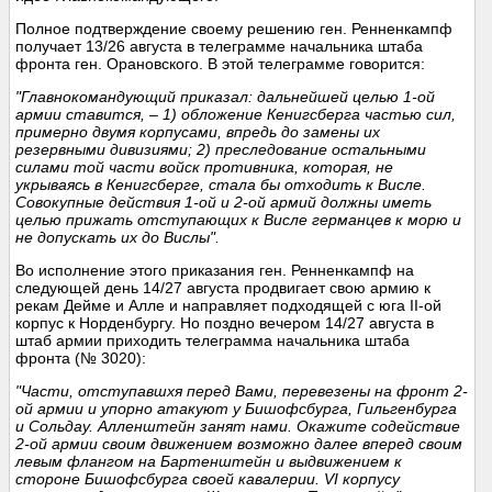
Полное подтверждение своему решению ген. Ренненкампф
получает 13/26 августа в телеграмме начальника штаба
фронта ген. Орановского. В этой телеграмме говорится:
"Главнокомандующий приказал: дальнейшей целью 1-ой
армии ставится, – 1) обложение Кенигсберга частью сил,
примерно двумя корпусами, впредь до замены их
резервными дивизиями; 2) преследование остальными
силами той части войск противника, которая, не
укрываясь в Кенигсберге, стала бы отходить к Висле.
Совокупные действия 1-ой и 2-ой армий должны иметь
целью прижать отступающих к Висле германцев к морю и
не допускать их до Вислы".
Во исполнение этого приказания ген. Ренненкампф на
следующей день 14/27 августа продвигает свою армию к
рекам Дейме и Алле и направляет подходящей с юга II-ой
корпус к Норденбургу. Но поздно вечером 14/27 августа в
штаб армии приходить телеграмма начальника штаба
фронта (№ 3020):
"Части, отступавшхя перед Вами, перевезены на фронт 2-
ой армии и упорно атакуют у Бишофсбурга, Гильгенбурга
и Сольдау. Алленштейн занят нами. Окажите содействие
2-ой армии своим движением возможно далее вперед своим
левым флангом на Бартенштейн и выдвижением к
стороне Бишофсбурга своей кавалерии. VI корпусу