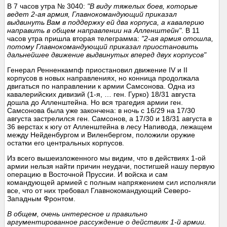
В 7 часов утра № 3040:
"В виду тяжелых боев, которые
ведет 2-ая армия, Главнокомандующий приказал
выдвинуть Вам в поддержку ей два корпуса, а кавалерию
направить в общем направлении на Алленштейн"
. В 11
часов утра пришла вторая телеграмма:
"2-ая армия отошла,
потому Главнокомандующий приказал приостановить
дальнейшее движение выдвинутых вперед двух корпусов"
Генерал Ренненкампф приостановил движение IV и II
корпусов в новых направлениях, но конница продолжала
двигаться по направлении к армии Самсонова. Одна из
кавалерийских дивизий (1-я, … ген. Гурко) 18/31 августа
дошла до Алленштейна. Но вся трагедия армии ген.
Самсонова была уже закончена: в ночь с 16/29 на 17/30
августа застрелился ген. Самсонов, а 17/30 и 18/31 августа в
36 верстах к югу от Алленштейна в лесу Напивода, лежащем
между Нейденбургом и Виленбергом, положили оружие
остатки его центральных корпусов.
Из всего вышеизложенного мы видим, что в действиях 1-ой
армии нельзя найти причин неудачи, постигшей нашу первую
операцию в Восточной Пруссии. И войска и сам
командующей армией с полным напряжением сил исполняли
все, что от них требовал Главнокомандующий Северо-
Западным Фронтом.
В общем, очень интересное и правильно
аргументированное рассуждение о действиях 1-й армии.