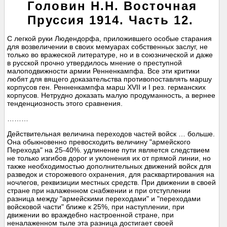
Головин Н.Н. Восточная
Пруссия 1914. Часть 12.
С легкой руки Людендорфа, приложившего особые старания
для возвеличении в своих мемуарах собственных заслуг, не
только во вражеской литературе, но и в союзнической и даже
в русской прочно утвердилось мнение о преступной
малоподвижности армии Ренненкампфа. Все эти критики
любят для вящего доказательства противопоставлять маршу
корпусов ген. Ренненкампфа марш XVII и I рез. германских
корпусов. Нетрудно доказать малую продуманность, а вернее
тенденциозность этого сравнения.
………
Действительная величина переходов частей войск … больше.
Она обыкновенно превосходить величину "армейского
Перехода" на 25-40%. удлинение пути является следствием
не только изгибов дорог и уклонения их от прямой линии, но
также необходимостью дополнительных движений войск для
разведок и сторожевого охранения, для расквартирования на
ночлегов, реквизиции местных средств. При движении в своей
стране при налаженном снабжении и при отступлении
разница между "армейскими переходами" и "переходами
войсковой части" ближе к 25%, при наступлении, при
движении во враждебно настроенной стране, при
неналаженном тыле эта разница достигает своей