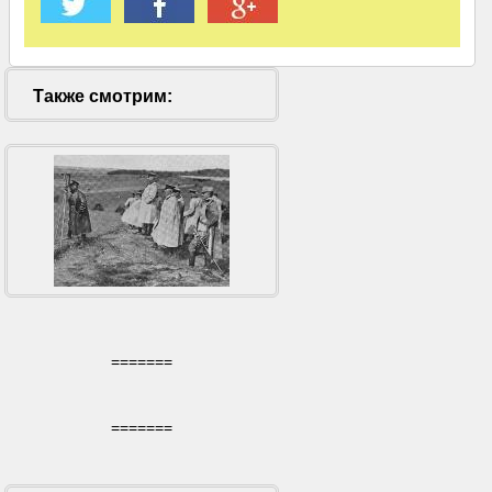
Также смотрим:
=======
=======