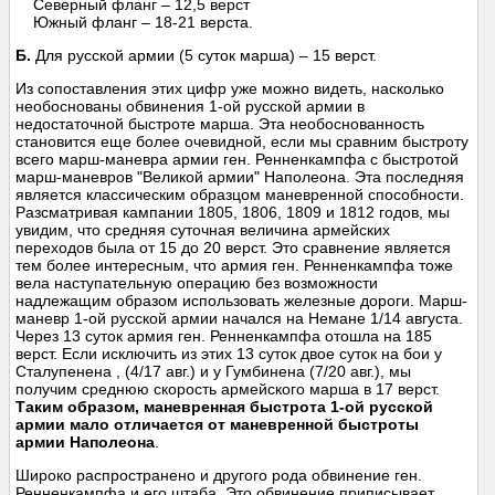
Северный фланг – 12,5 верст
Южный фланг – 18-21 верста.
Б.
Для русской армии (5 суток марша) – 15 верст.
Из сопоставления этих цифр уже можно видеть, насколько
необоснованы обвинения 1-ой русской армии в
недостаточной быстроте марша. Эта необоснованность
становится еще более очевидной, если мы сравним быстроту
всего марш-маневра армии ген. Ренненкампфа с быстротой
марш-маневров "Великой армии" Наполеона. Эта последняя
является классическим образцом маневренной способности.
Разсматривая кампании 1805, 1806, 1809 и 1812 годов, мы
увидим, что средняя суточная величина армейских
переходов была от 15 до 20 верст. Это сравнение является
тем более интересным, что армия ген. Ренненкампфа тоже
вела наступательную операцию без возможности
надлежащим образом использовать железные дороги. Марш-
маневр 1-ой русской армии начался на Немане 1/14 августа.
Через 13 суток армия ген. Ренненкампфа отошла на 185
верст. Если исключить из этих 13 суток двое суток на бои у
Сталупенена , (4/17 авг.) и у Гумбинена (7/20 авг.), мы
получим среднюю скорость армейского марша в 17 верст.
Таким образом, маневренная быстрота 1-ой русской
армии мало отличается от маневренной быстроты
армии Наполеона
.
Широко распространено и другого рода обвинение ген.
Ренненкампфа и его штаба. Это обвинение приписывает