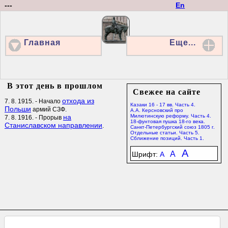
---
En
Главная
Еще...
В этот день в прошлом
Свежее на сайте
отхода из
7. 8. 1915. - Начало
Казаки 16 - 17 вв. Часть 4.
Польши
армий СЗФ.
А.А. Керсновский про
на
Милютинскую реформу. Часть 4.
7. 8. 1916. - Прорыв
18-фунтовая пушка 18-го века.
Станиславском направлении
.
Санкт-Петербургский союз 1805 г.
Отдельные статьи. Часть 5.
Сближение позиций. Часть 1.
A
A
Шрифт:
A