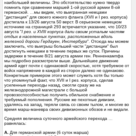
наибольшей величины. Это обстоятельство нужно твердо
помнить при сравнении маршей 1-ой русской армии 8-ой
германской. …мы видим, что выигранная немцами
"дистанция" для своего южного фланга (XVII и I рез. корпуса)
достигала к 13/26 августа 50 верст. В серьезном немецком
источнике на страницей 293 встречается указание, что 10/23
августа "
I рез. и XVIII корпуса дали своим усталым частям
отдых в населенных пунктах, расположенных вдоль
железной дороги Гердауен, Инстербург
". Отсюда мы можем
заключить, что выигрыш большей части "дистанции" был
достигнуть немцами в течение первых же суток. Причины
задержки в течение 8/21 августа армии ген. Ренненкампфа
мы подробно разсмотрели выше. Дальнейшее движение
армий идет почти с одинаковой скоростью, хотя требуемое от
войск напряжение в каждой из сторон далеко не одинаково.
Конкретным примером этого может служить хотя бы только
что упомянутый факт, что XVII и I рез. корпуса, сделав
усиленные переходы назад, смогли сразу же на
железнодорожной магистрали с большой
провозоспособностью получить обильное снабжение и
требуемый пополнения. Русские же пехотные дивизии,
удаляясь на запад, теряли связь со своим тылом, и многие во
время марш-маневра своих дивизионных обозов и не видали.
Средняя величина суточного армейского перехода …
равнялась:
А.
Для германской армии (6 суток марша)