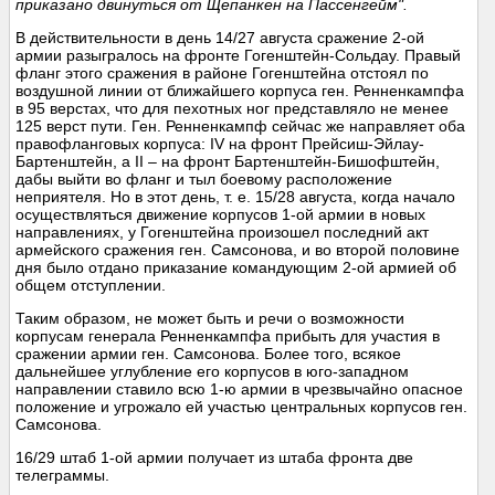
приказано двинуться от Щепанкен на Пассенгейм".
В действительности в день 14/27 августа сражение 2-ой
армии разыгралось на фронте Гогенштейн-Сольдау. Правый
фланг этого сражения в районе Гогенштейна отстоял по
воздушной линии от ближайшего корпуса ген. Ренненкампфа
в 95 верстах, что для пехотных ног представляло не менее
125 верст пути. Ген. Ренненкампф сейчас же направляет оба
правофланговых корпуса: IV на фронт Прейсиш-Эйлау-
Бартенштейн, а II – на фронт Бартенштейн-Бишофштейн,
дабы выйти во фланг и тыл боевому расположение
неприятеля. Но в этот день, т. е. 15/28 августа, когда начало
осуществляться движение корпусов 1-ой армии в новых
направлениях, у Гогенштейна произошел последний акт
армейского сражения ген. Самсонова, и во второй половине
дня было отдано приказание командующим 2-ой армией об
общем отступлении.
Таким образом, не может быть и речи о возможности
корпусам генерала Ренненкампфа прибыть для участия в
сражении армии ген. Самсонова. Более того, всякое
дальнейшее углубление его корпусов в юго-западном
направлении ставило всю 1-ю армии в чрезвычайно опасное
положение и угрожало ей участью центральных корпусов ген.
Самсонова.
16/29 штаб 1-ой армии получает из штаба фронта две
телеграммы.