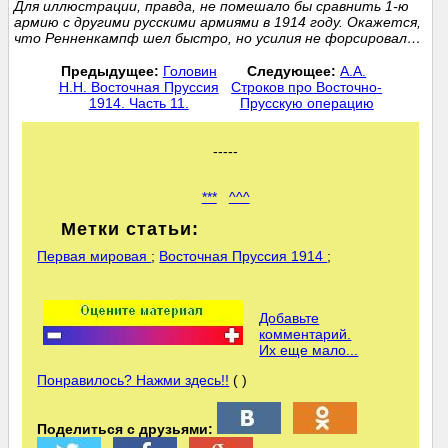
Для иллюстрации, правда, не помешало бы сравнить 1-ю
армию с другими русскими армиями в 1914 году. Окажется,
что Ренненкампф шел быстро, но усилия не форсировал…
Предыдущее:
Головин
Следующее:
А.А.
Н.Н. Восточная Пруссия
Строков про Восточно-
1914. Часть 11.
Прусскую операцию
-----
***
^^^
Метки статьи:
Первая мировая
;
Восточная Пруссия 1914
;
Добавьте
комментарий.
Их еще мало...
Понравилось? Нажми здесь!!
( )
Поделиться с друзьями: