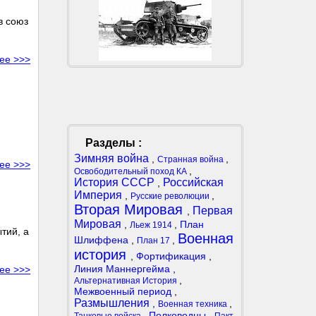
в союз
ее >>>
Разделы :
Зимняя война
,
,
Странная война
ее >>>
,
Освободительный поход КА
История СССР
Российская
,
Империя
,
,
Русские революции
Вторая Мировая
Первая
,
Мировая
,
,
План
Льеж 1914
тий, а
Военная
Шлиффена
,
,
План 17
история
,
Фортификация
,
Линия Маннергейма
,
ее >>>
,
Альтернативная История
Межвоенный период
,
Размышления
,
,
Военная техника
,
Полководцы
,