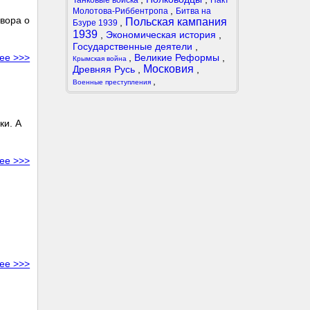
Танковые войска
Пакт
,
Молотова-Риббентропа
Битва на
овора о
Польская кампания
,
Бзуре 1939
1939
,
Экономическая история
,
Государственные деятели
,
,
Великие Реформы
,
ее >>>
Крымская война
Московия
Древняя Русь
,
,
,
Военные преступления
ки. А
ее >>>
ее >>>