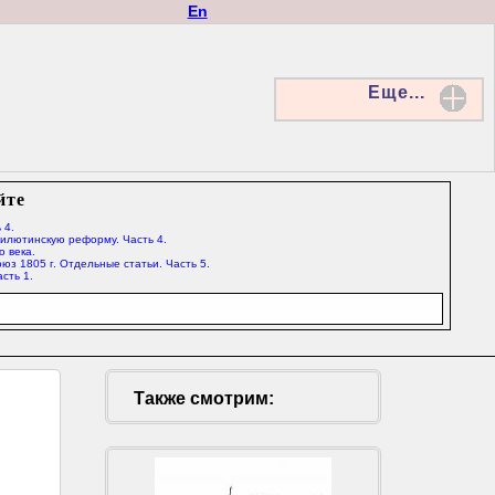
En
Еще...
йте
 4.
Милютинскую реформу. Часть 4.
о века.
юз 1805 г. Отдельные статьи. Часть 5.
сть 1.
Также смотрим: