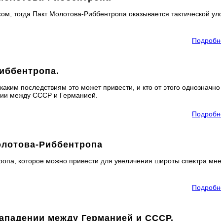
ом, тогда Пакт Молотова-Риббентропа оказывается тактической ул
Подробн
Риббентропа.
аким последствиям это может привести, и кто от этого однозначно
нии между СССР и Германией.
Подробн
олотова-Риббентропа
ропа, которое можно привести для увеличения широты спектра мн
Подробн
нападении между Германией и СССР.