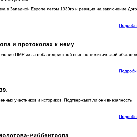
вка в Западной Европе летом 1939го и реакция на заключение Дог
Подробн
опа и протоколах к нему
лючение ПМР из-за неблагоприятной внешне-политической обстанов
Подробн
39.
енных участников и историков. Подтвержают ли они внезапность
Подробн
Молотова-Риббентропа