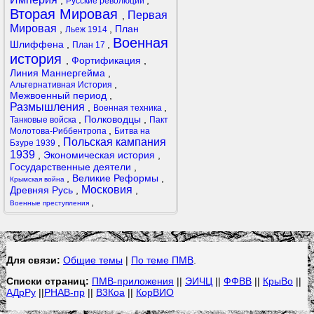
,
,
Русские революции
Вторая Мировая
Первая
,
Мировая
,
,
План
Льеж 1914
Военная
Шлиффена
,
,
План 17
история
,
Фортификация
,
Линия Маннергейма
,
,
Альтернативная История
Межвоенный период
,
Размышления
,
,
Военная техника
,
Полководцы
,
Танковые войска
Пакт
,
Молотова-Риббентропа
Битва на
Польская кампания
,
Бзуре 1939
1939
,
Экономическая история
,
Государственные деятели
,
,
Великие Реформы
,
Крымская война
Московия
Древняя Русь
,
,
,
Военные преступления
Для связи:
Общие темы
|
По теме ПМВ
.
Списки страниц:
ПМВ-приложения
||
ЭИЧЦ
||
ФФВВ
||
КрыВо
||
АДрРу
||
РНАВ-пр
||
В3Коа
||
КорВИО