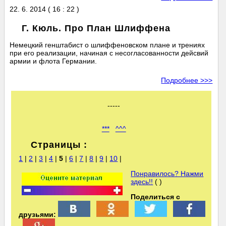
22. 6. 2014 ( 16 : 22 )
Г. Кюль. Про План Шлиффена
Немецкий генштабист о шлиффеновском плане и трениях
при его реализации, начиная с несогласованности дейсвий
армии и флота Германии.
Подробнее >>>
-----
***
^^^
Страницы :
1
|
2
|
3
|
4
|
5
|
6
|
7
|
8
|
9
|
10
|
Понравилось? Нажми
здесь!!
( )
Поделиться с
друзьями: