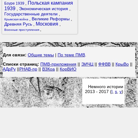
Польская кампания
,
Бзуре 1939
1939
,
Экономическая история
,
Государственные деятели
,
,
Великие Реформы
,
Крымская война
Московия
Древняя Русь
,
,
,
Военные преступления
Для связи:
Общие темы
|
По теме ПМВ
.
Списки страниц:
ПМВ-приложения
||
ЭИЧЦ
||
ФФВВ
||
КрыВо
||
АДрРу
||
РНАВ-пр
||
В3Коа
||
КорВИО
Немного истории
2013 - 2017 (
l
,
s
,
v
)