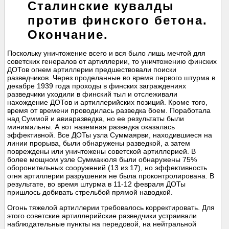
Сталинские кувалды
против финского бетона.
Окончание.
Поскольку уничтожение всего и вся было лишь мечтой для
советских генералов от артиллерии, то уничтожению финских
ДОТов огнем артиллерии предшествовали поиски
разведчиков. Через проделанные во время первого штурма в
декабре 1939 года проходы в финских заграждениях
разведчики уходили в финский тыл и отслеживали
нахождение ДОТов и артиллерийских позиций. Кроме того,
время от времени проводилась разведка боем. Поработала
над Суммой и авиаразведка, но ее результаты были
минимальны. А вот наземная разведка оказалась
эффективной. Все ДОТы узла Суммаярви, находившиеся на
линии прорыва, были обнаружены разведкой, а затем
повреждены или уничтожены советской артиллерией. В
более мощном узле Суммакюля были обнаружены 75%
оборонительных сооружений (13 из 17), но эффективность
огня артиллерии разрушения не была проконтролирована. В
результате, во время штурма в 11-12 февраля ДОТы
пришлось добивать стрельбой прямой наводкой.
Огонь тяжелой артиллерии требовалось корректировать. Для
этого советские артиллерийские разведчики устраивали
наблюдательные пункты на передовой, на нейтральной