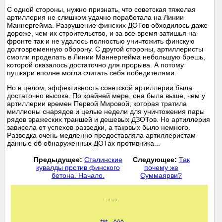
С одной стороны, нужно признать, что советская тяжелая
артиллерия не слишком удачно поработала на Линии
Маннергейма. Разрушение финских ДОТов обходилось даже
дороже, чем их строительство, и за все время затишья на
фронте так и не удалось полностью уничтожить финскую
долговременную оборону. С другой стороны, артиллеристы
смогли проделать в Линии Маннергейма небольшую брешь,
которой оказалось достаточно для прорыва. А потому
пушкари вполне могли считать себя победителями.
Но в целом, эффективность советской артиллерии была
достаточно высока. По крайней мере, она была выше, чем у
артиллерии времен Первой Мировой, которая тратила
миллионы снарядов и целые недели для уничтожения пары
рядов вражеских траншей и дешевых ДЗОТов. Но артиллерия
зависела от успехов разведки, а таковых было немного.
Разведка очень медленно предоставляла артиллеристам
данные об обнаруженных ДОТах противника...
Предыдущее:
Сталинские
Следующее:
Так
кувалды против финского
почему же
бетона. Начало.
Суммаярви?
-----