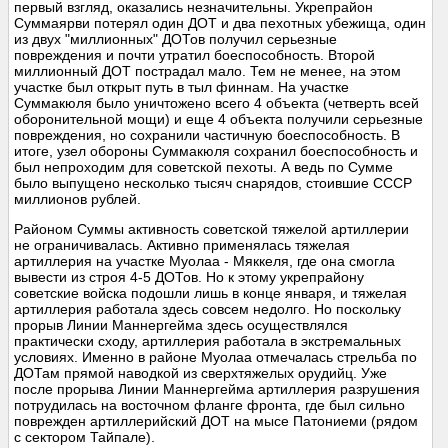
первый взгляд, оказались незначительны. Укрепрайон
Суммаярви потерял один ДОТ и два пехотных убежища, один
из двух "миллионных" ДОТов получил серьезные
повреждения и почти утратил боеспособность. Второй
миллионный ДОТ пострадал мало. Тем не менее, на этом
участке был открыт путь в тыл финнам. На участке
Суммакюля было уничтожено всего 4 объекта (четверть всей
оборонительной мощи) и еще 4 объекта получили серьезные
повреждения, но сохранили частичную боеспособность. В
итоге, узел обороны Суммакюля сохранил боеспособность и
был непроходим для советской пехоты. А ведь по Сумме
было выпущено несколько тысяч снарядов, стоившие СССР
миллионов рублей.
Районом Суммы активность советской тяжелой артиллерии
не ограничивалась. Активно применялась тяжелая
артиллерия на участке Муолаа - Мяккеля, где она смогла
вывести из строя 4-5 ДОТов. Но к этому укрепрайону
советские войска подошли лишь в конце января, и тяжелая
артиллерия работала здесь совсем недолго. Но поскольку
прорыв Линии Маннергейма здесь осуществлялся
практически сходу, артиллерия работала в экстремальных
условиях. Именно в районе Муолаа отмечалась стрельба по
ДОТам прямой наводкой из сверхтяжелых орудийц. Уже
после прорыва Линии Маннергейма артиллерия разрушения
потрудилась на восточном фланге фронта, где был сильно
поврежден артиллерийский ДОТ на мысе Патониеми (рядом
с сектором Тайпале).