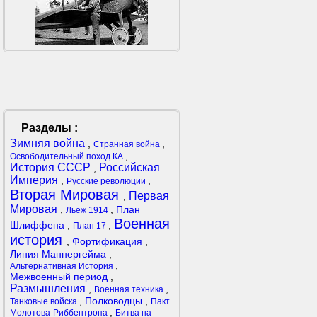
Разделы :
Зимняя война
,
,
Странная война
,
Освободительный поход КА
История СССР
Российская
,
Империя
,
,
Русские революции
Вторая Мировая
Первая
,
Мировая
,
,
План
Льеж 1914
Военная
Шлиффена
,
,
План 17
история
,
Фортификация
,
Линия Маннергейма
,
,
Альтернативная История
Межвоенный период
,
Размышления
,
,
Военная техника
,
Полководцы
,
Танковые войска
Пакт
,
Молотова-Риббентропа
Битва на