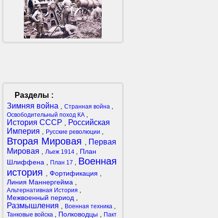
Разделы :
Зимняя война
,
,
Странная война
,
Освободительный поход КА
История СССР
Российская
,
Империя
,
,
Русские революции
Вторая Мировая
Первая
,
Мировая
,
,
План
Льеж 1914
Военная
Шлиффена
,
,
План 17
история
,
Фортификация
,
Линия Маннергейма
,
,
Альтернативная История
Межвоенный период
,
Размышления
,
,
Военная техника
,
Полководцы
,
Танковые войска
Пакт