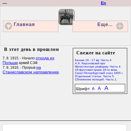
---
En
Главная
Еще...
В этот день в прошлом
Свежее на сайте
отхода из
7. 8. 1915. - Начало
Казаки 16 - 17 вв. Часть 4.
Польши
армий СЗФ.
А.А. Керсновский про
на
Милютинскую реформу. Часть 4.
7. 8. 1916. - Прорыв
18-фунтовая пушка 18-го века.
Станиславском направлении
.
Санкт-Петербургский союз 1805 г.
Отдельные статьи. Часть 5.
Сближение позиций. Часть 1.
A
A
Шрифт:
A