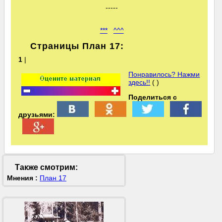
-----
***
^^^
Страницы План 17:
1
|
Понравилось? Нажми
здесь!!
( )
Поделиться с
друзьями:
Также смотрим:
Мнения :
План 17