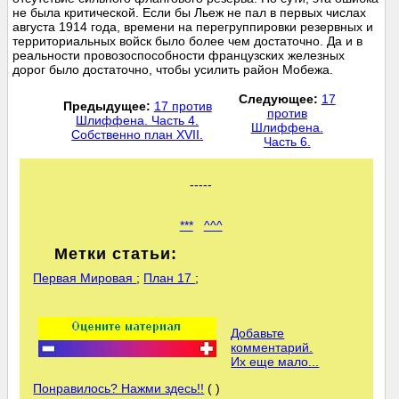
не была критической. Если бы Льеж не пал в первых числах
августа 1914 года, времени на перегруппировки резервных и
территориальных войск было более чем достаточно. Да и в
реальности провозоспособности французских железных
дорог было достаточно, чтобы усилить район Мобежа.
Следующее:
17
Предыдущее:
17 против
против
Шлиффена. Часть 4.
Шлиффена.
Собственно план XVII.
Часть 6.
-----
***
^^^
Метки статьи:
Первая Мировая
;
План 17
;
Добавьте
комментарий.
Их еще мало...
Понравилось? Нажми здесь!!
( )