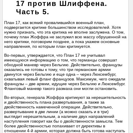
17 против Шлиффена.
Часть 5.
План 17, как всякий провалившийся военный план,
подвергается критике большинством исследователей. Хотя
нужно признать, что эта критика не вполне заслужена. О том,
почему план Жоффра не заслужил всю массу обрушенной на
него критики, поговорим позднее, а пока укажем основные
направления, по которым план критикуется.
Во-первых, утверждается, что План 17 не учитывал
имеющуюся информацию о том, что германцы совершат
обходной маневр через Бельгию. Действительно, французы
оказались не готовы к тому, что три германские армии
двинутся через Бельгию и еще одна – через Люксембург,
охватывая левый фланг французов. Максимум, чего ожидали
французы – две армии, идущие через Бельгию и Люксембург.
Фланговый маневр такого размаха они могли остановить.
Во-вторых, генерала Жоффра критикуют за нерешительность
и двойственность плана развертывания, а также за
двойственность намеченной операции. Действительно,
развертывание в две линии (а можно сказать и в три)
выглядит нерешительным, а наличие двух направлений
наступления говорит как бы о двойственности замысла. Тем
более двойственностью попахивает от директивы в
отношении 4-й армии, которая должна быть готова наступать