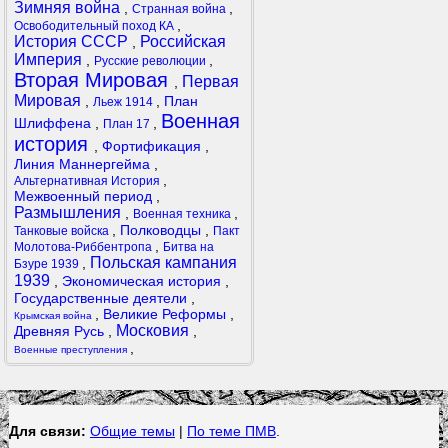
Зимняя война
,
,
Странная война
,
Освободительный поход КА
История СССР
Российская
,
Империя
,
,
Русские революции
Вторая Мировая
Первая
,
Мировая
,
,
План
Льеж 1914
Военная
Шлиффена
,
,
План 17
история
,
Фортификация
,
Линия Маннергейма
,
,
Альтернативная История
Межвоенный период
,
Размышления
,
,
Военная техника
,
Полководцы
,
Танковые войска
Пакт
,
Молотова-Риббентропа
Битва на
Польская кампания
,
Бзуре 1939
1939
,
Экономическая история
,
Государственные деятели
,
,
Великие Реформы
,
Крымская война
Московия
Древняя Русь
,
,
,
Военные преступления
Для связи:
Общие темы
|
По теме ПМВ
.