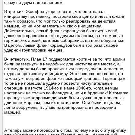
сразу по двум направлениям.
В-третьих, Жоффра укоряют за то, что он отдавал
инициативу противнику, построив свой центр и левый фланг
таким образом, что мог только реагировать на действия
немцев, но не мог навязать им свою инициативу.
Действительно, левый фланг французов был очень слаб,
даже если сравнивать его с другим флангом, а не с мощью
германских армий, которые собирались на него обрушиться.
В целом, левый фланг французов был в три раза слабее
ударной группировки немцев.
В-четвертых, План 17 подвергается критике за то, что армии
были развернуты в неудобных для наступления местах, а
потому должны были продвигаться вперед очень медленно,
отдавая противнику инициативу. Это совершенно верно, но
такова уж география франко-немецкой границы. Германцам-
то она не помешала удачно провести наступательные
операции в августе 1914-го и в мае 1940-го, когда немцы
наступали не только во Фландрии, но и в Арденнах! К тому же
французские кадровые дивизии были лучше подготовлены к
длинным маршам, чем их противники. Они были, в целом,
легче вооружены и лучше натренированы в проведении
маршей.
А теперь можно поговорить о том, почему не всю эту критику