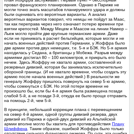
план Жоффра заслуживает. Первый пункт – бесспорный
провал французского планирования. Однако в Париже не
могли точно знать масштабов планируемого удара и должны
были оценивать его вероятные варианты. А анализ
вероятных вариантов говорил, что немцы не пойдут за Маас,
так как переправа через него означает потерю времени при
взятии крепостей. Между Мецем и Маасом на линии Намюр –
Льеж могло пройти две крупные германские армии. Даже
если не принимать в расчет бельгийцев, которые могли и не
начать военных действий против Германии, у Жоффра было
две армии против двух немецких, т.е. 5-я и БЭК. Но 5-я армия
находилась у Седана, а британцы у Мобежа. Разрыв между
армиями достигал 80 – 100 километров, и прикрыть его было
нечем. Здесь Жоффру не хватало армии, составленной из
резервных дивизий, которая бы занималась исключительно
обороной границы. (И не хватало времени, чтобы создать эту
армию после начала военных действий.) В реальности же
генералу Жоффру пришлось повернуть на север 5-ю армию,
чтобы сомкнуться с БЭК. Но этой потери времени не
произошло бы, если бы 4-я армия была размещена позади
слабой 5-й, а не позади 3-й, откуда ее было проще отправить
на помощь 2-й, чем 5-й.
В принципе, небольшой коррекции плана с перемещением
на север 4-й армии, одной группы дивизий резерва, двух
дивизий из Парижа и одной-двух дивизий из Альпийской
армии вполне могло бы хватить для противодействия
Плану
Шлиффена
. Таким образом, ошибкой Жоффра было только
отсутствие сильного флангового резерва. По сути, эта ошибка