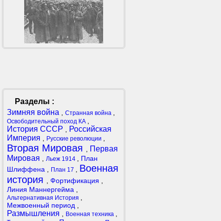
Разделы :
Зимняя война
,
,
Странная война
,
Освободительный поход КА
История СССР
Российская
,
Империя
,
,
Русские революции
Вторая Мировая
Первая
,
Мировая
,
,
План
Льеж 1914
Военная
Шлиффена
,
,
План 17
история
,
Фортификация
,
Линия Маннергейма
,
,
Альтернативная История
Межвоенный период
,
Размышления
,
,
Военная техника