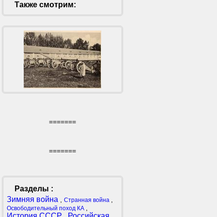
Также смотрим:
=======
=======
Разделы :
Зимняя война
,
,
Странная война
,
Освободительный поход КА
История СССР
Российская
,