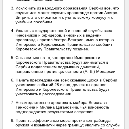
Исключить из народного образования Сербии все, что
служит или может служить пропаганде против Австро-
Внгрии; это относится и к учительскому корпусу и к
учебным пособиям.
Уволить с государственной и военной службы всех
чиновников и офицеров, виновных в ведении
пропаганды против Австро-Венгрии, имена которых
Имперское и Королевское Правительство сообщит
Королевскому Правительству позднее.
Согласиться на то, что органы Имперского и
Королевского Правительства будут заниматься в
Сербии подавлением подрывных движений,
направленных против целостности (А.-В.) Монархии.
Начать преследование всех скрывающихся в Сербии
участников событий 28 июня; делегаты органов
Имперского и Королевского Правительства будут
участвовать в расследовании.
Незамедлительно арестовать майора Воислава
Танкосича и Милана Цигановича, чья виновность
подтверждается результатами следствия.
Принять эффективные меры против контрабанды
оружия и взрывчатки через границу; уволить со службы