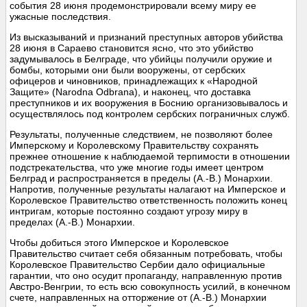
события 28 июня продемонстрировали всему миру ее
ужасные последствия.
Из высказываний и признаний преступных авторов убийства
28 июня в Сараево становится ясно, что это убийство
задумывалось в Белграде, что убийцы получили оружие и
бомбы, которыми они были вооружены, от сербских
офицеров и чиновников, принадлежащих к «Народной
Защите» (Narodna Odbrana), и наконец, что доставка
преступников и их вооружения в Боснию организовывалось и
осуществлялось под контролем сербских пограничных служб.
Результаты, полученные следствием, не позволяют более
Имперскому и Королевскому Правительству сохранять
прежнее отношение к наблюдаемой терпимости в отношении
подстрекательства, что уже многие годы имеет центром
Белград и распространяется в пределы (А.-В.) Монархии.
Напротив, полученные результаты налагают на Имперское и
Королевское Правительство ответственность положить конец
интригам, которые постоянно создают угрозу миру в
пределах (А.-В.) Монархии.
Чтобы добиться этого Имперское и Королевское
Правительство считает себя обязанным потребовать, чтобы
Королевское Правительство Сербии дало официальные
гарантии, что оно осудит пропаганду, направленную против
Австро-Венгрии, то есть всю совокупность усилий, в конечном
счете, направленных на отторжение от (А.-В.) Монархии