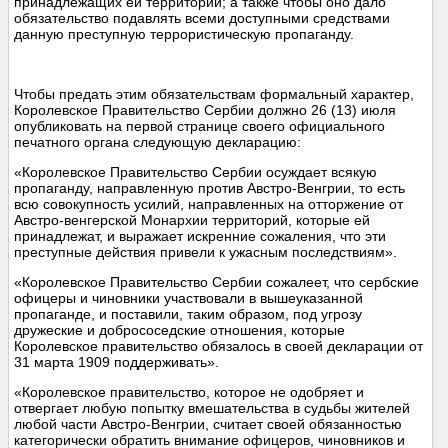
принадлежащих ей территорий; а также чтобы оно дало
обязательство подавлять всеми доступными средствами
данную преступную террористическую пропаганду.
Чтобы предать этим обязательствам формальный характер,
Королевское Правительство Сербии должно 26 (13) июля
опубликовать на первой странице своего официального
печатного органа следующую декларацию:
«Королевское Правительство Сербии осуждает всякую
пропаганду, направленную против Австро-Венгрии, то есть
всю совокупность усилий, направленных на отторжение от
Австро-венгерской Монархии территорий, которые ей
принадлежат, и выражает искренние сожаления, что эти
преступные действия привели к ужасным последствиям».
«Королевское Правительство Сербии сожалеет, что сербские
офицеры и чиновники участвовали в вышеуказанной
пропаганде, и поставили, таким образом, под угрозу
дружеские и добрососедские отношения, которые
Королевское правительство обязалось в своей декларации от
31 марта 1909 поддерживать».
«Королевское правительство, которое не одобряет и
отвергает любую попытку вмешательства в судьбы жителей
любой части Австро-Венгрии, считает своей обязанностью
категорически обратить внимание офицеров, чиновников и