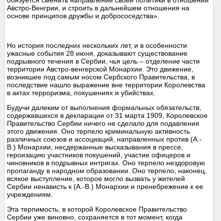
обязуется сменить направление своей политики в отношении
Австро-Венгрии, и строить в дальнейшем отношения на
основе принципов дружбы и добрососедства».
Но история последних нескольких лет, и в особенности
ужасные события 28 июня, доказывают существование
подрывного течения в Сербии, чья цель – отделение части
территории Австро-венгерской Монархии. Это движение,
возникшее под самым носом Сербского Правительства, в
последствие нашло выражение вне территории Королевства
в актах терроризма, покушениях и убийствах.
Будучи далеким от выполнения формальных обязательств,
содержавшихся в декларации от 31 марта 1909, Королевское
Правительство Сербии ничего не сделало для подавления
этого движения. Оно терпело криминальную активность
различных союзов и ассоциаций, направленных против (А.-
В.) Монархии, несдержанные высказывания в прессе,
героизацию участников покушений, участие офицеров и
чиновников в подрывных интригах. Оно терпело нездоровую
пропаганду в народном образовании. Оно терпело, наконец,
всякое выступление, которое могло вызвать у жителей
Сербии ненависть к (А.-В.) Монархии и пренебрежение к ее
учреждениям.
Эта терпимость, в которой Королевское Правительство
Сербии уже виновно, сохраняется в тот момент, когда