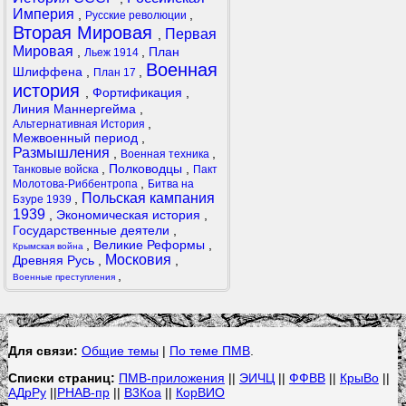
Империя
,
,
Русские революции
Вторая Мировая
Первая
,
Мировая
,
,
План
Льеж 1914
Военная
Шлиффена
,
,
План 17
история
,
Фортификация
,
Линия Маннергейма
,
,
Альтернативная История
Межвоенный период
,
Размышления
,
,
Военная техника
,
Полководцы
,
Танковые войска
Пакт
,
Молотова-Риббентропа
Битва на
Польская кампания
,
Бзуре 1939
1939
,
Экономическая история
,
Государственные деятели
,
,
Великие Реформы
,
Крымская война
Московия
Древняя Русь
,
,
,
Военные преступления
Для связи:
Общие темы
|
По теме ПМВ
.
Списки страниц:
ПМВ-приложения
||
ЭИЧЦ
||
ФФВВ
||
КрыВо
||
АДрРу
||
РНАВ-пр
||
В3Коа
||
КорВИО