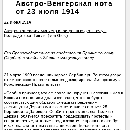
Австро-Венгерская нота
от 23 июля 1914
22 июня 1914
Австро-венгерский министр иностранных дел послу в
Белграде, фон Гишлю (von Giesl):
Его Превосходительство представит Правительству
(Сербии) в полдень 23 июня следующую ноту:
31 марта 1909 посланник короля Сербии при Венском дворе
от имени своего правительства декларировал Имперскому и
Королевскому Правительству:
«Сербия признает, что ее права не нарушены сложившимся в
Боснии положением дел, и заявляет, что она будет
соответствующим образом следовать решениям,
достигнутым Державами в соответствии со статьей 25
Берлинского Договора. Сербия, принимая совет Великих
Держав, обязуется прекратить поддерживать протесты и
сопротивление, которые продолжаются с прошлого октября,
и как она считает, вызваны аннексией. Более того, она