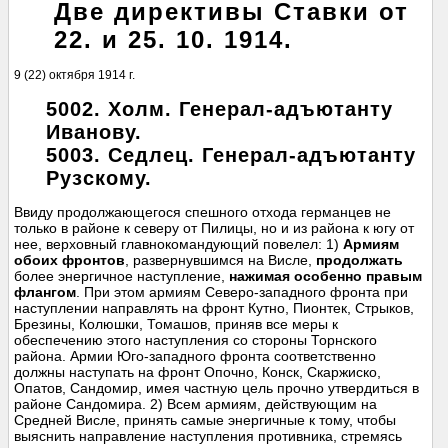
Две директивы Ставки от
22. и 25. 10. 1914.
9 (22) октября 1914 г.
5002. Холм. Генерал-адъютанту
Иванову.
5003. Седлец. Генерал-адъютанту
Рузскому.
Ввиду продолжающегося спешного отхода германцев не
только в районе к северу от Пилицы, но и из района к югу от
нее, верховный главнокомандующий повелел: 1)
Армиям
обоих фронтов
, развернувшимся на Висле,
продолжать
более энергичное наступление,
нажимая особенно правым
флангом
. При этом армиям Северо-западного фронта при
наступлении направлять на фронт Кутно, Пионтек, Стрыков,
Брезины, Колюшки, Томашов, приняв все меры к
обеспечению этого наступления со стороны Торнского
района. Армии Юго-западного фронта соответственно
должны наступать на фронт Опочно, Конск, Скаржиско,
Опатов, Сандомир, имея частную цель прочно утвердиться в
районе Сандомира. 2) Всем армиям, действующим на
Средней Висле, принять самые энергичные к тому, чтобы
выяснить направление наступления противника, стремясь