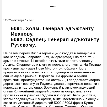
-----
12 (25) октября 1914 г.
5091. Холм. Генерал-адъютанту
Иванову.
5092. Седлец. Генерал-адъютанту
Рузскому.
На левом берегу Вислы
германцы отходят
в западном и
юго-западном направлениях, их арьергарды на фронте 2
армии в течение 11 октября оказывали сопротивление у
Ловича, Скерневице и к югу от последнего пункта. На Пилице
противник занимает Нове Място и Бялобржеги. Есть
предположение о возможности группировки значительных
сил немцев в районе Петрокова. На фронте 4 армии
противник, преимущественно австрийцы продолжает упорно
держаться к востоку от Радома, делая энергичные попытки к
переходу в наступление. Верховный главнокомандующий
ставит
ближайшей задачей сломить сопротивление
противника в районе Радома и к югу от Пилицы
с тем,
чтобы продвинуть 4 и 9 армии, выйти постепенно и в общей
связи на указанный директивой 5002 / 5003 фронт Кутно,
Пионтек, Стрыков, Брезины, Колюшки, Томашов, Опочно,