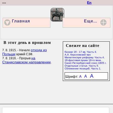
---
En
Главная
Еще...
В этот день в прошлом
Свежее на сайте
отхода из
7. 8. 1915. - Начало
Казаки 16 - 17 вв. Часть 4.
Польши
армий СЗФ.
А.А. Керсновский про
на
Милютинскую реформу. Часть 4.
7. 8. 1916. - Прорыв
18-фунтовая пушка 18-го века.
Станиславском направлении
.
Санкт-Петербургский союз 1805 г.
Отдельные статьи. Часть 5.
Сближение позиций. Часть 1.
A
A
Шрифт:
A