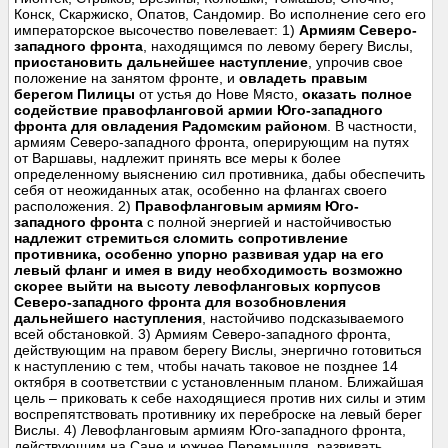
Конск, Скаржиско, Опатов, Сандомир. Во исполнение сего его
императорское высочество повелевает: 1)
Армиям Северо-
западного фронта
, находящимся по левому берегу Вислы,
приостановить дальнейшее наступление
, упрочив свое
положение на занятом фронте, и
овладеть правым
берегом Пилицы
от устья до Нове Място,
оказать полное
содействие правофланговой армии Юго-западного
фронта для овладения Радомским районом
. В частности,
армиям Северо-западного фронта, оперирующим на путях
от Варшавы, надлежит принять все меры к более
определенному выяснению сил противника, дабы обеспечить
себя от неожиданных атак, особенно на флангах своего
расположения. 2)
Правофланговым армиям Юго-
западного фронта
с полной энергией и настойчивостью
надлежит стремиться сломить сопротивление
противника, особенно упорно развивая удар на его
левый фланг и имея в виду необходимость возможно
скорее выйти на высоту левофланговых корпусов
Северо-западного фронта для возобновления
дальнейшего наступления
, настойчиво подсказываемого
всей обстановкой. 3) Армиям Северо-западного фронта,
действующим на правом берегу Вислы, энергично готовиться
к наступлению с тем, чтобы начать таковое не позднее 14
октября в соответствии с установленным планом. Ближайшая
цель – приковать к себе находящиеся против них силы и этим
воспрепятствовать противнику их переброске на левый берег
Вислы. 4) Левофланговым армиям Юго-западного фронта,
действующим на Сане и южнее Перемышля, развивать