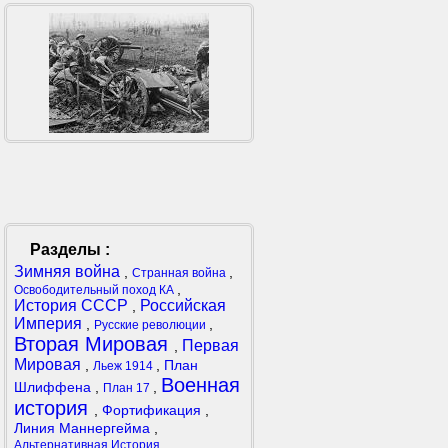
Разделы :
Зимняя война
,
,
Странная война
,
Освободительный поход КА
История СССР
Российская
,
Империя
,
,
Русские революции
Вторая Мировая
Первая
,
Мировая
,
,
План
Льеж 1914
Военная
Шлиффена
,
,
План 17
история
,
Фортификация
,
Линия Маннергейма
,
,
Альтернативная История