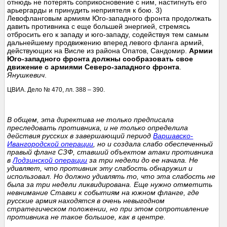
отнюдь не потерять соприкосновение с ним, настигнуть его
арьергарды и принудить неприятеля к бою. 3)
Левофланговым армиям Юго-западного фронта продолжать
давить противника с еще большей энергией, стремясь
отбросить его к западу и юго-западу, содействуя тем самым
дальнейшему продвижению вперед левого фланга армий,
действующих на Висле из района Опатов, Сандомир.
Армии
Юго-западного фронта должны сообразовать свое
движение с армиями Северо-западного фронта
.
Янушкевич
.
ЦВИА. Дело № 470, лл. 388 – 390.
В общем, эта директива не только предписала
преследовать противника, и не только определила
действия русских в завершающий период
Варшавско-
Ивангородской операции
, но и создала слабо обеспеченный
правый фланг СЗФ, ставший объектом атаки противника
в
Лодзинской операции
за три недели до ее начала. Не
удивляет, что противник эту слабость обнаружил и
использовал. Но должно удивлять то, что эта слабость не
была за три недели ликвидирована. Еще нужно отметить
невнимание Ставки к событиям на южном фланге, где
русские армия находятся в очень невыгодном
стратегическом положении, но при этом сопротивление
противника не такое большое, как в центре.