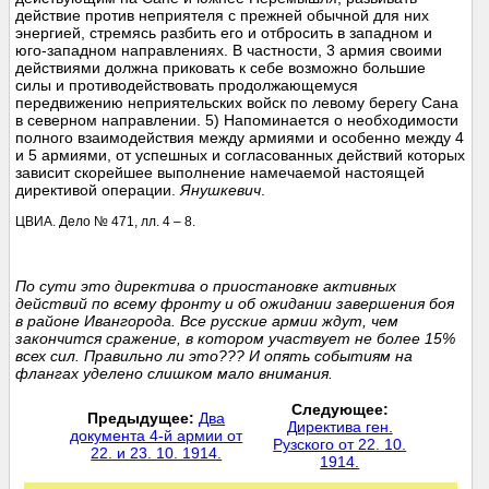
действие против неприятеля с прежней обычной для них
энергией, стремясь разбить его и отбросить в западном и
юго-западном направлениях. В частности, 3 армия своими
действиями должна приковать к себе возможно большие
силы и противодействовать продолжающемуся
передвижению неприятельских войск по левому берегу Сана
в северном направлении. 5) Напоминается о необходимости
полного взаимодействия между армиями и особенно между 4
и 5 армиями, от успешных и согласованных действий которых
зависит скорейшее выполнение намечаемой настоящей
директивой операции.
Янушкевич
.
ЦВИА. Дело № 471, лл. 4 – 8.
По сути это директива о приостановке активных
действий по всему фронту и об ожидании завершения боя
в районе Ивангорода. Все русские армии ждут, чем
закончится сражение, в котором участвует не более 15%
всех сил. Правильно ли это??? И опять событиям на
флангах уделено слишком мало внимания.
Следующее:
Предыдущее:
Два
Директива ген.
документа 4-й армии от
Рузского от 22. 10.
22. и 23. 10. 1914.
1914.