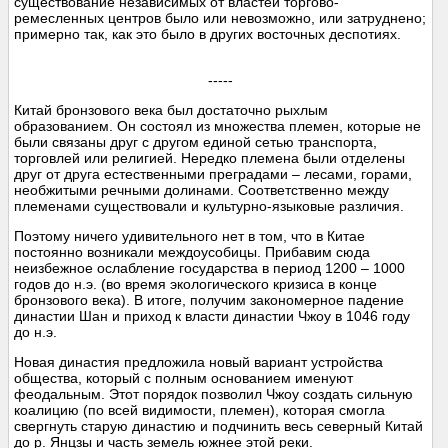
существование независимых от властей торгово-
ремесленных центров было или невозможно, или затруднено;
примерно так, как это было в других восточных деспотиях.
-----
Китай бронзового века был достаточно рыхлым
образованием. Он состоял из множества племен, которые не
были связаны друг с другом единой сетью транспорта,
торговлей или религией. Нередко племена были отделены
друг от друга естественными преградами – лесами, горами,
необжитыми речными долинами. Соответственно между
племенами существовали и культурно-языковые различия.
Поэтому ничего удивительного нет в том, что в Китае
постоянно возникали междоусобицы. Прибавим сюда
неизбежное ослабление государства в период 1200 – 1000
годов до н.э. (во время экологического кризиса в конце
бронзового века). В итоге, получим закономерное падение
династии Шан и приход к власти династии Чжоу в 1046 году
до н.э.
Новая династия предложила новый вариант устройства
общества, который с полным основанием именуют
феодальным. Этот порядок позволил Чжоу создать сильную
коалицию (по всей видимости, племен), которая смогла
свергнуть старую династию и подчинить весь северный Китай
до р. Янцзы и часть земель южнее этой реки.