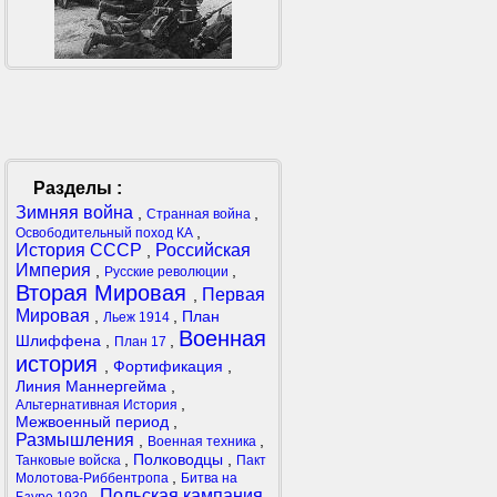
Разделы :
Зимняя война
,
,
Странная война
,
Освободительный поход КА
История СССР
Российская
,
Империя
,
,
Русские революции
Вторая Мировая
Первая
,
Мировая
,
,
План
Льеж 1914
Военная
Шлиффена
,
,
План 17
история
,
Фортификация
,
Линия Маннергейма
,
,
Альтернативная История
Межвоенный период
,
Размышления
,
,
Военная техника
,
Полководцы
,
Танковые войска
Пакт
,
Молотова-Риббентропа
Битва на
Польская кампания
,