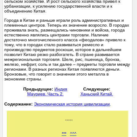
сельском хозяйстве. И рост сельского хозяйства привел к
урбанизации, к усилению государственной власти и к
объединению Китая.
Города в Китае и раньше играли роль административных и
племенных центров. Теперь их значение возросло. В городах
проживала знать, размещались чиновники и войска, города
естественно являлись центрами торговли. Наличие
достаточно многочисленного класса «феодалов» привело к
тому, что в городах стало развиваться ремесло и
производство предметов роскоши, которое в дальнейшем
позволит Китаю резко разбогатеть. В стране развивается
межрегиональная торговля. Шелк, рис, пшеница, бронза,
железо, нефрит, соль и так далее – предметы торговли между
регионами. В разных регионах Китая появляются деньги.
Бронзовые, что говорит о значении этого металла в
экономике страны.
Предыдущее:
Индия
Следующее:
Мауриев. Часть 2.
Ханьский Китай.
Cодержание:
Экономическая история цивилизации
.
-----
***
^^^