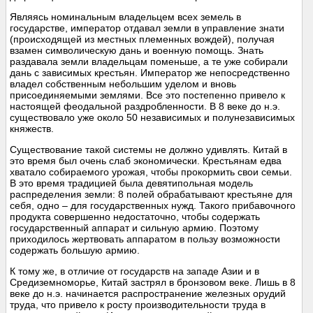
Являясь номинальным владельцем всех земель в
государстве, император отдавал земли в управление знати
(происходящей из местных племенных вождей), получая
взамен символическую дань и военную помощь. Знать
раздавала земли владельцам поменьше, а те уже собирали
дань с зависимых крестьян. Император же непосредственно
владел собственным небольшим уделом и вновь
присоединяемыми землями. Все это постепенно привело к
настоящей феодальной раздробленности. В 8 веке до н.э.
существовало уже около 50 независимых и полунезависимых
княжеств.
Существование такой системы не должно удивлять. Китай в
это время был очень слаб экономически. Крестьянам едва
хватало собираемого урожая, чтобы прокормить свои семьи.
В это время традицией была девятипольная модель
распределения земли: 8 полей обрабатывают крестьяне для
себя, одно – для государственных нужд. Такого прибавочного
продукта совершенно недостаточно, чтобы содержать
государственный аппарат и сильную армию. Поэтому
приходилось жертвовать аппаратом в пользу возможности
содержать большую армию.
К тому же, в отличие от государств на западе Азии и в
Средиземноморье, Китай застрял в бронзовом веке. Лишь в 8
веке до н.э. начинается распространение железных орудий
труда, что привело к росту производительности труда в