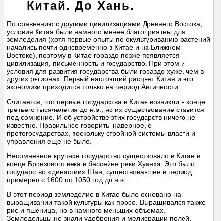
Китай. До Хань.
По сравнению с другими цивилизациями Древнего Востока,
условия Китая были намного менее благоприятны для
земледелия (хотя первые опыты по окультуриванию растений
начались почти одновременно в Китае и на Ближнем
Востоке), поэтому в Китае гораздо позже появляется
цивилизация, письменность и государство. При этом и
условия для развития государства были гораздо хуже, чем в
других регионах. Первый настоящий расцвет Китая и его
экономики приходится только на период Античности.
Считается, что первые государства в Китае возникли в конце
третьего тысячелетия до н.э., но их существование ставится
под сомнение. И об устройстве этих государств ничего не
известно. Правильнее говорить, наверное, о
протогосударствах, поскольку стройной системы власти и
управления еще не было.
Несомненное крупное государство существовало в Китае в
конце Бронзового века в бассейне реки Хуанхэ. Это было
государство «династии» Шан, существовавшее в период
примерно с 1600 по 1050 год до н.э.
В этот период земледелие в Китае было основано на
выращивании такой культуры как просо. Выращивался также
рис и пшеница, но в намного меньших объемах.
Земледельцы не знали удобрения и мелиорации полей,