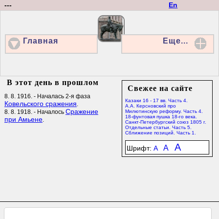
---
En
Главная
Еще...
В этот день в прошлом
Свежее на сайте
8. 8. 1916. - Началась 2-я фаза
Казаки 16 - 17 вв. Часть 4.
Ковельского сражения
.
А.А. Керсновский про
Сражение
8. 8. 1918. - Началось
Милютинскую реформу. Часть 4.
18-фунтовая пушка 18-го века.
при Амьене
.
Санкт-Петербургский союз 1805 г.
Отдельные статьи. Часть 5.
Сближение позиций. Часть 1.
A
A
Шрифт:
A