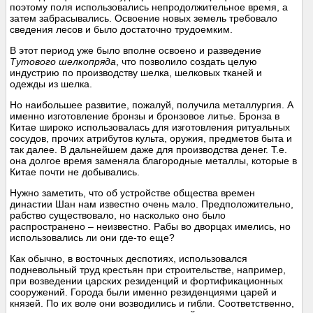
поэтому поля использовались непродолжительное время, а
затем забрасывались. Освоение новых земель требовало
сведения лесов и было достаточно трудоемким.
В этот период уже было вполне освоено и разведение
Тутового шелкопряда
, что позволило создать целую
индустрию по производству шелка, шелковых тканей и
одежды из шелка.
Но наибольшее развитие, пожалуй, получила металлургия. А
именно изготовление бронзы и бронзовое литье. Бронза в
Китае широко использовалась для изготовления ритуальных
сосудов, прочих атрибутов культа, оружия, предметов быта и
так далее. В дальнейшем даже для производства денег. Т.е.
она долгое время заменяла благородные металлы, которые в
Китае почти не добывались.
Нужно заметить, что об устройстве общества времен
династии Шан нам известно очень мало. Предположительно,
рабство существовало, но насколько оно было
распространено – неизвестно. Рабы во дворцах имелись, но
использовались ли они где-то еще?
Как обычно, в восточных деспотиях, использовался
подневольный труд крестьян при строительстве, например,
при возведении царских резиденций и фортификационных
сооружений. Города были именно резиденциями царей и
князей. По их воле они возводились и гибли. Соответственно,