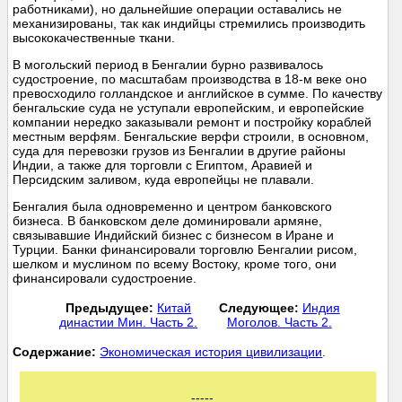
работниками), но дальнейшие операции оставались не
механизированы, так как индийцы стремились производить
высококачественные ткани.
В могольский период в Бенгалии бурно развивалось
судостроение, по масштабам производства в 18-м веке оно
превосходило голландское и английское в сумме. По качеству
бенгальские суда не уступали европейским, и европейские
компании нередко заказывали ремонт и постройку кораблей
местным верфям. Бенгальские верфи строили, в основном,
суда для перевозки грузов из Бенгалии в другие районы
Индии, а также для торговли с Египтом, Аравией и
Персидским заливом, куда европейцы не плавали.
Бенгалия была одновременно и центром банковского
бизнеса. В банковском деле доминировали армяне,
связывавшие Индийский бизнес с бизнесом в Иране и
Турции. Банки финансировали торговлю Бенгалии рисом,
шелком и муслином по всему Востоку, кроме того, они
финансировали судостроение.
Предыдущее:
Китай
Следующее:
Индия
династии Мин. Часть 2.
Моголов. Часть 2.
Cодержание:
Экономическая история цивилизации
.
-----