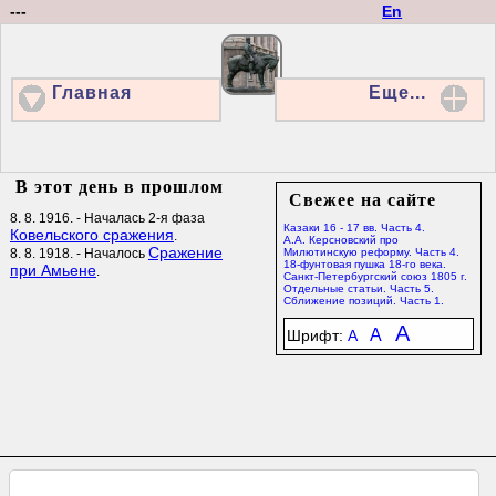
---
En
Главная
Еще...
В этот день в прошлом
Свежее на сайте
8. 8. 1916. - Началась 2-я фаза
Казаки 16 - 17 вв. Часть 4.
Ковельского сражения
.
А.А. Керсновский про
Сражение
8. 8. 1918. - Началось
Милютинскую реформу. Часть 4.
18-фунтовая пушка 18-го века.
при Амьене
.
Санкт-Петербургский союз 1805 г.
Отдельные статьи. Часть 5.
Сближение позиций. Часть 1.
A
A
Шрифт:
A