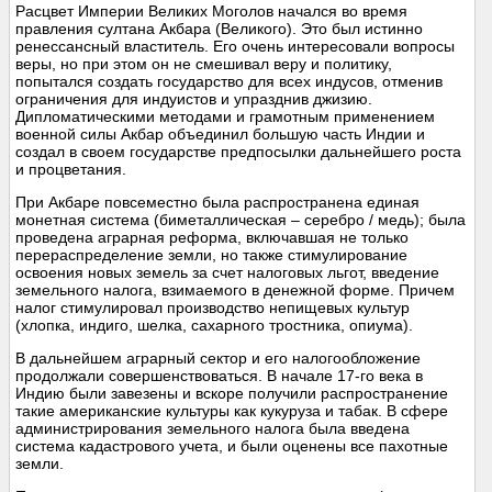
Расцвет Империи Великих Моголов начался во время
правления султана Акбара (Великого). Это был истинно
ренессансный властитель. Его очень интересовали вопросы
веры, но при этом он не смешивал веру и политику,
попытался создать государство для всех индусов, отменив
ограничения для индуистов и упразднив джизию.
Дипломатическими методами и грамотным применением
военной силы Акбар объединил большую часть Индии и
создал в своем государстве предпосылки дальнейшего роста
и процветания.
При Акбаре повсеместно была распространена единая
монетная система (биметаллическая – серебро / медь); была
проведена аграрная реформа, включавшая не только
перераспределение земли, но также стимулирование
освоения новых земель за счет налоговых льгот, введение
земельного налога, взимаемого в денежной форме. Причем
налог стимулировал производство непищевых культур
(хлопка, индиго, шелка, сахарного тростника, опиума).
В дальнейшем аграрный сектор и его налогообложение
продолжали совершенствоваться. В начале 17-го века в
Индию были завезены и вскоре получили распространение
такие американские культуры как кукуруза и табак. В сфере
администрирования земельного налога была введена
система кадастрового учета, и были оценены все пахотные
земли.