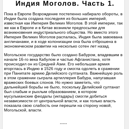
Индия Моголов. Часть 1.
Пока в Европе Возрождение постепенно набирало обороты, в
Индии была создана последняя из больших империй,
известная как Империя Великих Моголов. В этой империи, так
же как в Европе и в Китае возникли предпосылки для
возникновения индустриального общества. Но вместо этого
Империя Великих Моголов распалась, Индия была завоевана
англичанами, и в ходе колонизации она была отброшена в
экономическом развитии на несколько сотен лет назад.
Могольское государство было создано Бабуром, владевшим в
начале 16-го века Кабулом и частью Афганистана, хотя
происходил он из Средней Азии. Его небольшая армия
вторглась в Индию в 1526 году и смогла одолеть в сражении
при Панипате армию Делийского султаната. Важнейшую роль
в этом сражении сыграла артиллерия Бабура, напугавшая
вражеских боевых слонов. Но нужно заметить, что
дальнейшей борьбы не было, поскольку Делийский султанат
был слабым и рыхлым образованием, в котором
мусульманские феодалы (иктадары) смогли добиться
независимости от центральной власти, и как только власть
показала свою слабость они перешли на сторону новой,
Могольской, власти.
-----