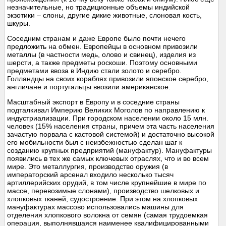
незначительные, но традиционные объемы индийской
экзотики – слоны, другие дикие животные, слоновая кость,
шкуры.
Соседним странам и даже Европе было почти нечего
предложить на обмен. Европейцы в основном привозили
металлы (в частности медь, олово и свинец), изделия из
шерсти, а также предметы роскоши. Поэтому основными
предметами ввоза в Индию стали золото и серебро.
Голландцы на своих кораблях привозили японское серебро,
англичане и португальцы ввозили американское.
Масштабный экспорт в Европу и в соседние страны
подталкивал Империю Великих Моголов по направлению к
индустриализации. При городском населении около 15 млн.
человек (15% населения страны, причем эта часть населения
зачастую порвала с кастовой системой) и достаточно высокой
его мобильности был с неизбежностью сделан шаг к
созданию крупных предприятий (мануфактур). Мануфактуры
появились в тех же самых ключевых отраслях, что и во всем
мире. Это металлургия, производство оружия (в
императорский арсенал входило несколько тысяч
артиллерийских орудий, в том числе крупнейшие в мире по
массе, перевозимые слонами), производство шелковых и
хлопковых тканей, судостроение. При этом на хлопковых
мануфактурах массово использовались машины для
отделения хлопкового волокна от семян (самая трудоемкая
операция, выполнявшаяся наименее квалифицированными