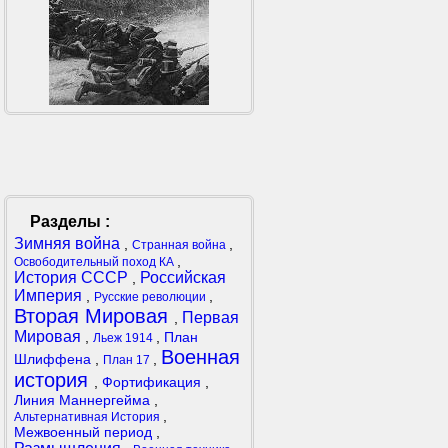
Разделы :
Зимняя война
,
,
Странная война
,
Освободительный поход КА
История СССР
Российская
,
Империя
,
,
Русские революции
Вторая Мировая
Первая
,
Мировая
,
,
План
Льеж 1914
Военная
Шлиффена
,
,
План 17
история
,
Фортификация
,
Линия Маннергейма
,
,
Альтернативная История
Межвоенный период
,