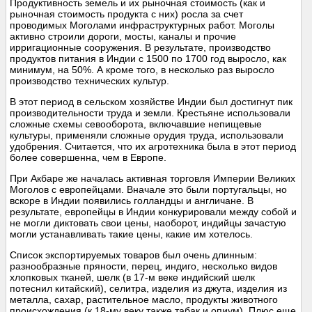
Продуктивность земель и их рыночная стоимость (как и
рыночная стоимость продукта с них) росла за счет
проводимых Моголами инфраструктурных работ. Моголы
активно строили дороги, мосты, каналы и прочие
ирригационные сооружения. В результате, производство
продуктов питания в Индии с 1500 по 1700 год выросло, как
минимум, на 50%. А кроме того, в несколько раз выросло
производство технических культур.
В этот период в сельском хозяйстве Индии был достигнут пик
производительности труда и земли. Крестьяне использовали
сложные схемы севооборота, включавшие непищевые
культуры, применяли сложные орудия труда, использовали
удобрения. Считается, что их агротехника была в этот период
более совершенна, чем в Европе.
При Акбаре же началась активная торговля Империи Великих
Моголов с европейцами. Вначале это были португальцы, но
вскоре в Индии появились голландцы и англичане. В
результате, европейцы в Индии конкурировали между собой и
не могли диктовать свои цены, наоборот, индийцы зачастую
могли устанавливать такие цены, какие им хотелось.
Список экспортируемых товаров был очень длинным:
разнообразные пряности, перец, индиго, несколько видов
хлопковых тканей, шелк (в 17-м веке индийский шелк
потеснил китайский), селитра, изделия из джута, изделия из
металла, сахар, растительное масло, продукты животного
происхождения (к 18-му веку также табак и опиум). Плюс еще