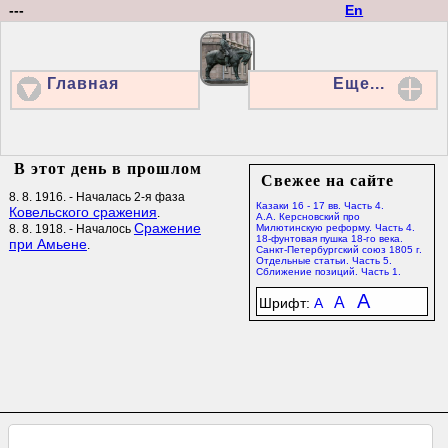
---
En
Главная
Еще...
В этот день в прошлом
Свежее на сайте
8. 8. 1916. - Началась 2-я фаза
Казаки 16 - 17 вв. Часть 4.
Ковельского сражения
.
А.А. Керсновский про
Сражение
8. 8. 1918. - Началось
Милютинскую реформу. Часть 4.
18-фунтовая пушка 18-го века.
при Амьене
.
Санкт-Петербургский союз 1805 г.
Отдельные статьи. Часть 5.
Сближение позиций. Часть 1.
A
A
Шрифт:
A