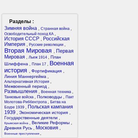
Разделы :
Зимняя война
,
,
Странная война
,
Освободительный поход КА
История СССР
Российская
,
Империя
,
,
Русские революции
Вторая Мировая
Первая
,
Мировая
,
,
План
Льеж 1914
Военная
Шлиффена
,
,
План 17
история
,
Фортификация
,
Линия Маннергейма
,
,
Альтернативная История
Межвоенный период
,
Размышления
,
,
Военная техника
,
Полководцы
,
Танковые войска
Пакт
,
Молотова-Риббентропа
Битва на
Польская кампания
,
Бзуре 1939
1939
,
Экономическая история
,
Государственные деятели
,
,
Великие Реформы
,
Крымская война
Московия
Древняя Русь
,
,
,
Военные преступления