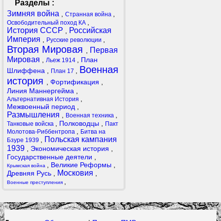
Разделы :
Зимняя война
,
,
Странная война
,
Освободительный поход КА
История СССР
Российская
,
Империя
,
,
Русские революции
Вторая Мировая
Первая
,
Мировая
,
,
План
Льеж 1914
Военная
Шлиффена
,
,
План 17
история
,
Фортификация
,
Линия Маннергейма
,
,
Альтернативная История
Межвоенный период
,
Размышления
,
,
Военная техника
,
Полководцы
,
Танковые войска
Пакт
,
Молотова-Риббентропа
Битва на
Польская кампания
,
Бзуре 1939
1939
,
Экономическая история
,
Государственные деятели
,
,
Великие Реформы
,
Крымская война
Московия
Древняя Русь
,
,
,
Военные преступления