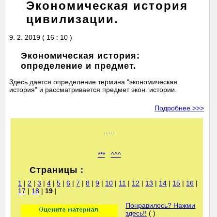
Экономическая история
цивилизации.
9. 2. 2019 ( 16 : 10 )
Экономическая история:
определение и предмет.
Здесь дается определение термина "экономическая
история" и рассматривается предмет экон. истории.
Подробнее >>>
-----
***
^^^
Страницы :
1
|
2
|
3
|
4
|
5
|
6
|
7
|
8
|
9
|
10
|
11
|
12
|
13
|
14
|
15
|
16
|
17
|
18
|
19
|
Понравилось? Нажми
здесь!!
( )