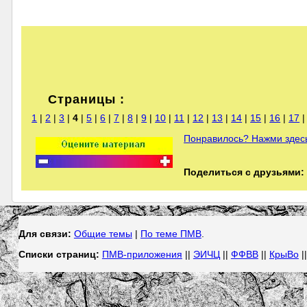
Страницы :
1
|
2
|
3
|
4
|
5
|
6
|
7
|
8
|
9
|
10
|
11
|
12
|
13
|
14
|
15
|
16
|
17
Понравилось? Нажми здесь
Поделиться с друзьями:
Для связи:
Общие темы
|
По теме ПМВ
.
Списки страниц:
ПМВ-приложения
||
ЭИЧЦ
||
ФФВВ
||
КрыВо
|