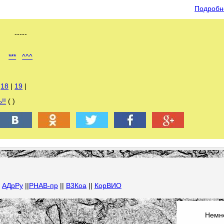
Подробн
-----
***
^^^
|
18
|
19
|
!!
( )
|
АДрРу
||
РНАВ-пр
||
В3Коа
||
КорВИО
Немно