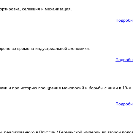
ортировка, селекция и механизация.
Подробн
вропе во времена индустриальной экономики.
Подробн
ики и про историю поощрения монополий и борьбы с ними в 19-м 
Подробн
, реализованную в Пруссии / Германской империи во второй поло