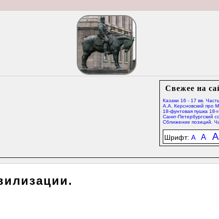
Свежее на са
Казаки 16 - 17 вв. Часть
А.А. Керсновский про 
18-фунтовая пушка 18-г
Санкт-Петербургский со
Сближение позиций. Ча
A
A
Шрифт:
A
вилизации.