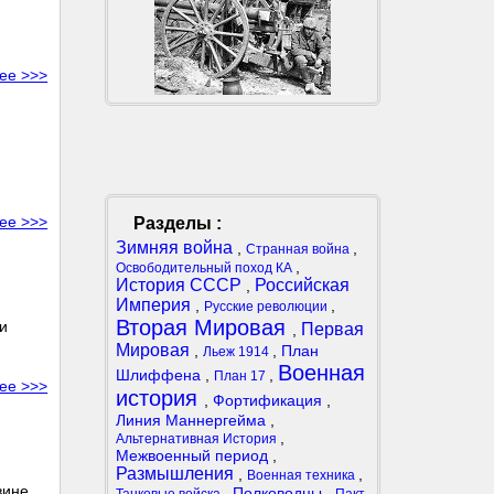
ее >>>
ее >>>
Разделы :
Зимняя война
,
,
Странная война
,
Освободительный поход КА
История СССР
Российская
,
Империя
,
,
Русские революции
Вторая Мировая
и
Первая
,
Мировая
,
,
План
Льеж 1914
Военная
Шлиффена
,
,
План 17
ее >>>
история
,
Фортификация
,
Линия Маннергейма
,
,
Альтернативная История
Межвоенный период
,
Размышления
,
,
Военная техника
вине
,
Полководцы
,