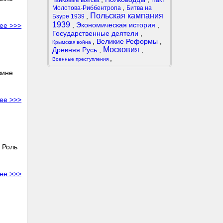
Танковые войска
Пакт
,
Молотова-Риббентропа
Битва на
Польская кампания
,
Бзуре 1939
1939
,
Экономическая история
,
ее >>>
Государственные деятели
,
,
Великие Реформы
,
Крымская война
Московия
Древняя Русь
,
,
,
Военные преступления
вине
ее >>>
 Роль
ее >>>
.