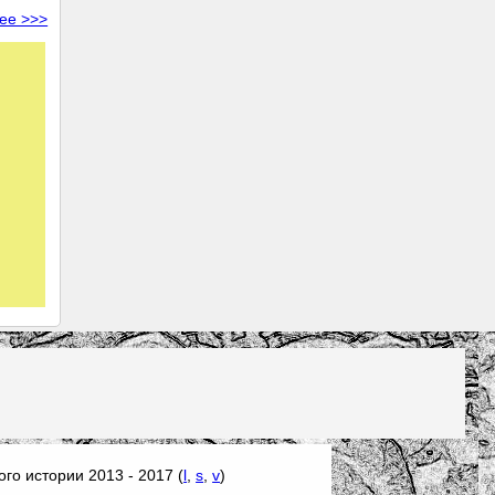
ее >>>
го истории 2013 - 2017 (
l
,
s
,
v
)