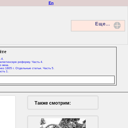
En
Еще...
йте
 4.
Милютинскую реформу. Часть 4.
о века.
юз 1805 г. Отдельные статьи. Часть 5.
сть 1.
Также смотрим: