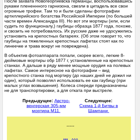
После захвата Новогеоргиевска германцы, воспользовавшись
руками плененнного гарнизона, свезли в цитадель все свои
огромные трофеи. Там то и были сделаны фотографии
артиллерийского богатства Российской Империи (по большей
части времен Александра III). Но вот эти мортиры (или, если
судить по функционалу,) гаубицы образца 1877 года, похоже,
и свозить не потребовалось. Их русские даже не удосужились
установить на крепостных батареях. (Об этом говорит то, что
гаубицы на тяжеленных крепостных лафетах стоят как по
линеечке и трава вокруг не повреждена).
В объектив фотоаппарата попали, скорее всего, легкие 8-
дюймовые мортиры обр 1877 г, установленные на крепостных
станках. А дальше в ряду менее мощные орудия на полевых
лафетах. Самое интересное на фотографии – вид
крепостного станка под мортиру (до наших дней не дожил ни
один), который позволял использовать ее как гаубицу (при
малых углах возвышения). Колеса спереди предназначены
не для транспортировки, а для отката при выстреле.
Предыдущее:
Австро-
Следующее:
венгерская 305-мм
Схема 1-й Битвы в
мортира М11.
Шампани.
-----
***
^^^