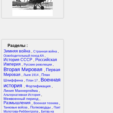
Разделы :
Зимняя война
,
,
Странная война
,
Освободительный поход КА
История СССР
Российская
,
Империя
,
,
Русские революции
Вторая Мировая
Первая
,
Мировая
,
,
План
Льеж 1914
Военная
Шлиффена
,
,
План 17
история
,
Фортификация
,
Линия Маннергейма
,
,
Альтернативная История
Межвоенный период
,
Размышления
,
,
Военная техника
,
Полководцы
,
Танковые войска
Пакт
,
Молотова-Риббентропа
Битва на