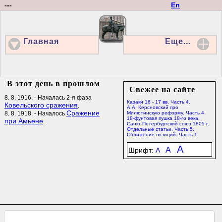
---
En
Главная
Еще...
В этот день в прошлом
Свежее на сайте
8. 8. 1916. - Началась 2-я фаза
Казаки 16 - 17 вв. Часть 4.
Ковельского сражения
.
А.А. Керсновский про
Сражение
8. 8. 1918. - Началось
Милютинскую реформу. Часть 4.
18-фунтовая пушка 18-го века.
при Амьене
.
Санкт-Петербургский союз 1805 г.
Отдельные статьи. Часть 5.
Сближение позиций. Часть 1.
A
A
Шрифт:
A