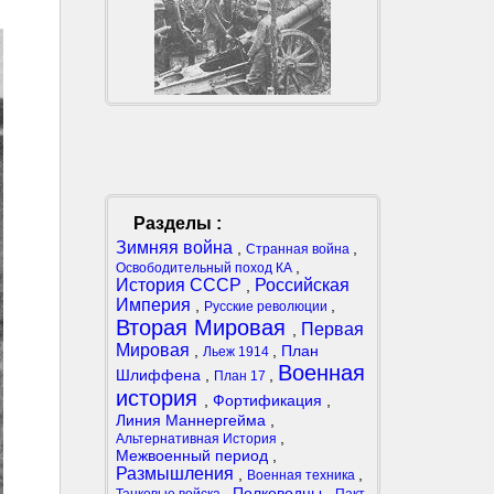
Разделы :
Зимняя война
,
,
Странная война
,
Освободительный поход КА
История СССР
Российская
,
Империя
,
,
Русские революции
Вторая Мировая
Первая
,
Мировая
,
,
План
Льеж 1914
Военная
Шлиффена
,
,
План 17
история
,
Фортификация
,
Линия Маннергейма
,
,
Альтернативная История
Межвоенный период
,
Размышления
,
,
Военная техника
,
Полководцы
,