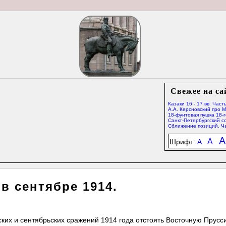
Свежее на са
Казаки 16 - 17 вв. Часть
А.А. Керсновский про 
18-фунтовая пушка 18-г
Санкт-Петербургский со
Сближение позиций. Ча
A
A
Шрифт:
A
в сентябре 1914.
ских и сентябрьских сражений 1914 года отстоять Восточную Прусс