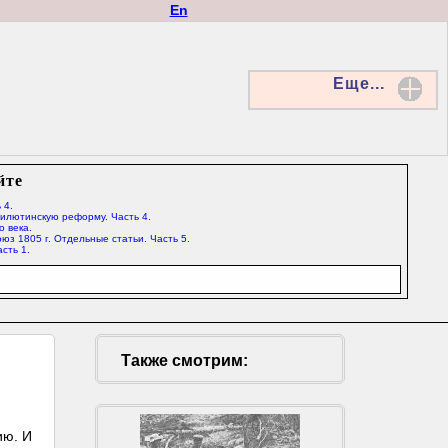
En
Еще...
йте
 4.
Милютинскую реформу. Часть 4.
о века.
юз 1805 г. Отдельные статьи. Часть 5.
сть 1.
Также смотрим:
ию. И