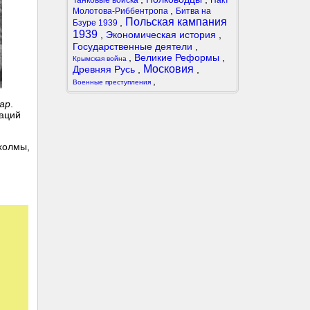
Танковые войска
Пакт
,
Молотова-Риббентропа
Битва на
Польская кампания
,
Бзуре 1939
1939
,
Экономическая история
,
Государственные деятели
,
,
Великие Реформы
,
Крымская война
Московия
Древняя Русь
,
,
,
Военные преступления
ар
.
раций
 холмы,