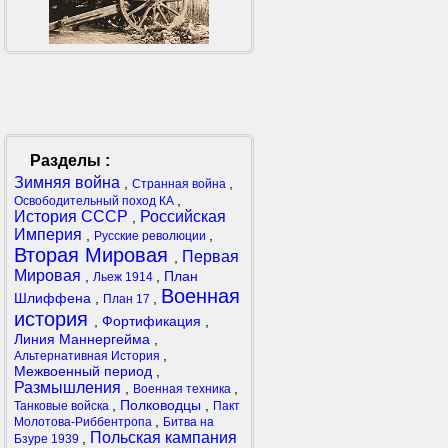
Разделы :
Зимняя война
,
,
Странная война
,
Освободительный поход КА
История СССР
Российская
,
Империя
,
,
Русские революции
Вторая Мировая
Первая
,
Мировая
,
,
План
Льеж 1914
Военная
Шлиффена
,
,
План 17
история
,
Фортификация
,
Линия Маннергейма
,
,
Альтернативная История
Межвоенный период
,
Размышления
,
,
Военная техника
,
Полководцы
,
Танковые войска
Пакт
,
Молотова-Риббентропа
Битва на
Польская кампания
,
Бзуре 1939