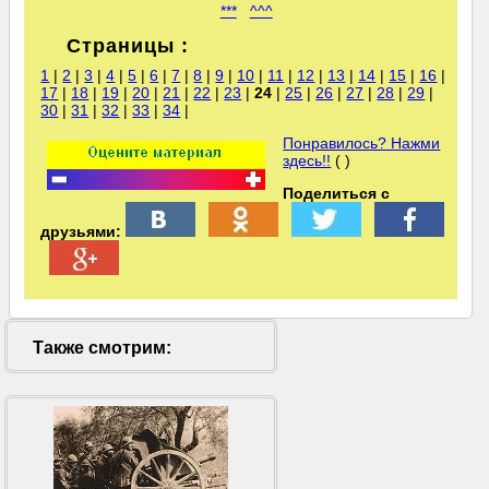
***
^^^
Страницы :
1
|
2
|
3
|
4
|
5
|
6
|
7
|
8
|
9
|
10
|
11
|
12
|
13
|
14
|
15
|
16
|
17
|
18
|
19
|
20
|
21
|
22
|
23
|
24
|
25
|
26
|
27
|
28
|
29
|
30
|
31
|
32
|
33
|
34
|
Понравилось? Нажми
здесь!!
( )
Поделиться с
друзьями:
Также смотрим: