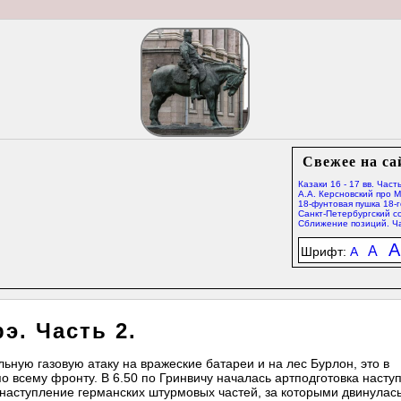
Свежее на са
Казаки 16 - 17 вв. Часть
А.А. Керсновский про 
18-фунтовая пушка 18-г
Санкт-Петербургский со
Сближение позиций. Ча
A
A
Шрифт:
A
э. Часть 2.
ьную газовую атаку на вражеские батареи и на лес Бурлон, это в
о всему фронту. В 6.50 по Гринвичу началась артподготовка насту
 наступление германских штурмовых частей, за которыми двинулас