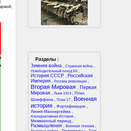
И
довой,
Разделы :
Зимняя война
,
,
Странная война
,
Освободительный поход КА
История СССР
Российская
,
Империя
,
,
Русские революции
Вторая Мировая
Первая
,
Мировая
,
,
План
Льеж 1914
Военная
Шлиффена
,
,
План 17
история
,
Фортификация
,
Линия Маннергейма
,
,
Альтернативная История
Межвоенный период
,
Размышления
,
,
Военная техника
,
Полководцы
,