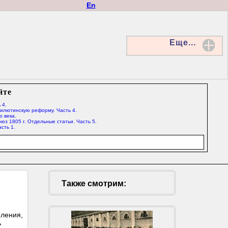
En
Еще...
йте
 4.
Милютинскую реформу. Часть 4.
о века.
юз 1805 г. Отдельные статьи. Часть 5.
сть 1.
Также смотрим:
пления,
ь