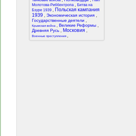
Танковые войска
Пакт
,
Молотова-Риббентропа
Битва на
Польская кампания
,
Бзуре 1939
1939
,
Экономическая история
,
Государственные деятели
,
,
Великие Реформы
,
Крымская война
Московия
Древняя Русь
,
,
,
Военные преступления