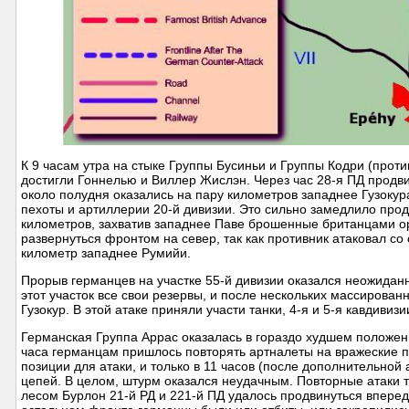
К 9 часам утра на стыке Группы Бусиньи и Группы Кодри (проти
достигли Гоннелью и Виллер Жислэн. Через час 28-я ПД продви
около полудня оказались на пару километров западнее Гузокура
пехоты и артиллерии 20-й дивизии. Это сильно замедлило про
километров, захватив западнее Паве брошенные британцами ор
развернуться фронтом на север, так как противник атаковал со
километр западнее Румийи.
Прорыв германцев на участке 55-й дивизии оказался неожидан
этот участок все свои резервы, и после нескольких массирован
Гузокур. В этой атаке приняли участи танки, 4-я и 5-я кавдивиз
Германская Группа Аррас оказалась в гораздо худшем положени
часа германцам пришлось повторять артналеты на вражеские п
позиции для атаки, и только в 11 часов (после дополнительной
цепей. В целом, штурм оказался неудачным. Повторные атаки
лесом Бурлон 21-й РД и 221-й ПД удалось продвинуться вперед