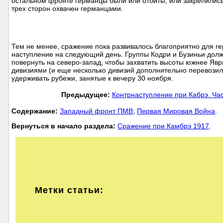
остальном фронте германцы были или отбиты, или закрепились 
трех сторон охвачен германцами.
Тем не менее, сражение пока развивалось благоприятно для 
наступление на следующий день. Группы Кодри и Бузиньи долж
повернуть на северо-запад, чтобы захватить высоты южнее Явр
дивизиями (и еще несколько дивизий дополнительно перевозило
удерживать рубежи, занятые к вечеру 30 ноября.
Предыдущее:
Контрнаступление при Кабрэ. Час
Cодержание:
Западный фронт ПМВ
;
Первая Мировая Война
.
Вернуться в начало раздела:
Сражение при Камбрэ 1917
.
Метки статьи: