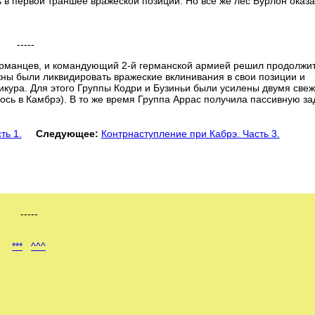
в первой траншее вражеской позиции. Но все же лес Бурлон оказа
-----
германцев, и командующий 2-й германской армией решил продолжи
ны были ликвидировать вражеские вклинивания в свои позиции и
икура. Для этого Группы Кодри и Бузиньи были усилены двумя све
сь в Камбрэ). В то же время Группа Аррас получила пассивную за
ть 1.
Следующее:
Контрнаступление при Кабрэ. Часть 3.
-----
***
^^^