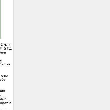
 2 км и
34-й ПД
отив
а
рно на
ло на
себе
ние
е
дких
ювром и