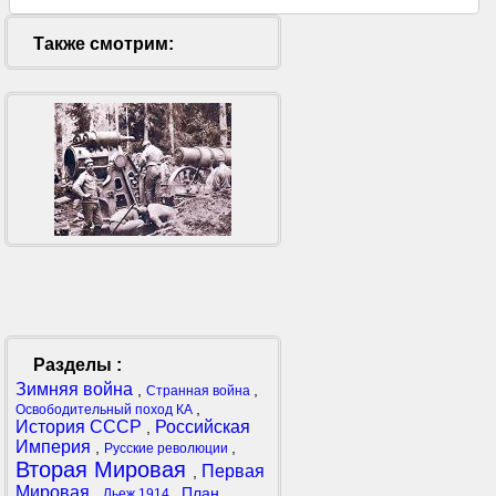
Также смотрим:
Разделы :
Зимняя война
,
,
Странная война
,
Освободительный поход КА
История СССР
Российская
,
Империя
,
,
Русские революции
Вторая Мировая
Первая
,
Мировая
,
,
План
Льеж 1914