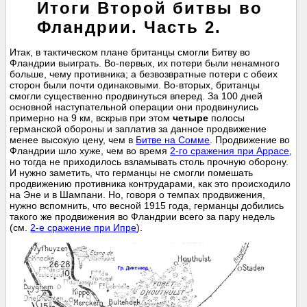
Итоги Второй битвы во
Фландрии. Часть 2.
Итак, в тактическом плане британцы смогли Битву во
Фландрии выиграть. Во-первых, их потери были ненамного
больше, чему противника; а безвозвратные потери с обеих
сторон были почти одинаковыми. Во-вторых, британцы
смогли существенно продвинуться вперед. За 100 дней
основной наступательной операции они продвинулись
примерно на 9 км, вскрыв при этом
четыре
полосы
германской обороны и заплатив за данное продвижение
менее высокую цену, чем в
Битве на Сомме
. Продвижение во
Фландрии шло хуже, чем во время
2-го сражения при Аррасе
,
но тогда не приходилось взламывать столь прочную оборону.
И нужно заметить, что германцы не смогли помешать
продвижению противника контрударами, как это происходило
на Эне и в Шампани. Но, говоря о темпах продвижения,
нужно вспомнить, что весной 1915 года, германцы добились
такого же продвижения во Фландрии всего за пару недель
(см.
2-е сражение при Ипре
).