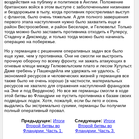
воздействия на публику и политиков в Англии. Положение
британских войск в этом выступе с заболоченными низинами
и бездорожьем в тылу, когда противник простреливал выступ
с флангов, было очень тяжелым. А для полного завершения
первого этапа наступления нужно было захватить еще и
район Вестроозебеке, и район Беселаре, и Гелювельт. Только
тогда можно было заставить противника отходить к Рулерсу,
Стадену и Диксмюду, и только тогда можно было начинать
операцию на побережье.
Но у германцев с решением оперативных задач все было
еще хуже, чем у противника. Они не смогли ни выстроить
прочную оборону по всему фронту, ни зажать атакующих в
огневые клещи между Гелювельтским плато и лесом Хутульст.
Даже гребень у Пашендейла им удержать не удалось. С
экономией ресурсов и человеческих жизней у германцев все
также было не очень хорошо (в частности, материальных
ресурсов не хватило для отражения наступлений французов
на Эне и под Верденом). Но все же германцы смогли в ходе
этой битвы во Фландрии не пустить противника к базам своих
подводных лодок. Хотя, пожалуй, если бы лето и осень
выдались бы экстремально сухими, германцы бы получили
полный оперативный провал.
Предыдущее:
Итоги
Следующее:
Итоги
Второй битвы во
Второй битвы во
Фландрии. Часть 1.
Фландрии. Часть 3.