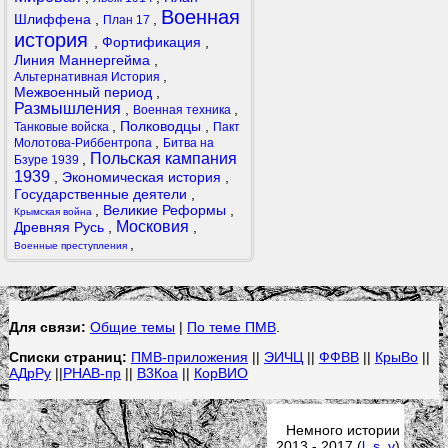
Военная
Шлиффена
,
,
План 17
история
,
Фортификация
,
Линия Маннергейма
,
,
Альтернативная История
Межвоенный период
,
Размышления
,
,
Военная техника
,
Полководцы
,
Танковые войска
Пакт
,
Молотова-Риббентропа
Битва на
Польская кампания
,
Бзуре 1939
1939
,
Экономическая история
,
Государственные деятели
,
,
Великие Реформы
,
Крымская война
Московия
Древняя Русь
,
,
,
Военные преступления
Для связи:
Общие темы
|
По теме ПМВ
.
Списки страниц:
ПМВ-приложения
||
ЭИЧЦ
||
ФФВВ
||
КрыВо
||
АДрРу
||
РНАВ-пр
||
В3Коа
||
КорВИО
Немного истории
2013 - 2017 (
l
,
s
,
v
)