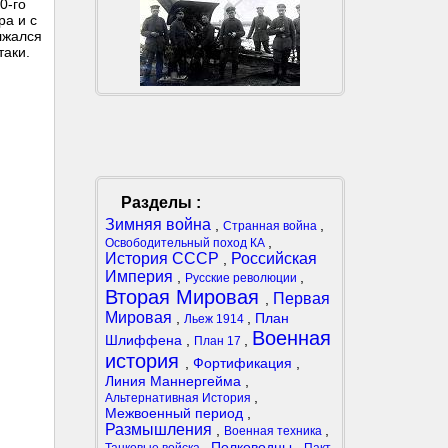
0-го
ра и с
лжался
таки.
Разделы :
Зимняя война
,
,
Странная война
,
Освободительный поход КА
История СССР
Российская
,
Империя
,
,
Русские революции
Вторая Мировая
Первая
,
Мировая
,
,
План
Льеж 1914
Военная
Шлиффена
,
,
План 17
история
,
Фортификация
,
Линия Маннергейма
,
,
Альтернативная История
Межвоенный период
,
Размышления
,
,
Военная техника
,
Полководцы
,