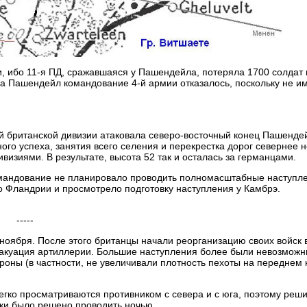
и, ибо 11-я ПД, сражавшаяся у Пашендейла, потеряла 1700 солдат 
а Пашендейл командование 4-й армии отказалось, поскольку не и
-й британской дивизии атаковала северо-восточный конец Пашенде
го успеха, занятия всего селения и перекрестка дорог севернее н
визиями. В результате, высота 52 так и осталась за германцами.
командование не планировало проводить полномасштабные наступл
о Фландрии и просмотрело подготовку наступления у Камбрэ.
-----
 ноября. После этого британцы начали реорганизацию своих войск 
вакуация артиллерии. Большие наступления более были невозможн
оны (в частности, не увеличивали плотность пехоты на переднем 
легко просматриваются противником с севера и с юга, поэтому реш
аки было решено проводить ночью.