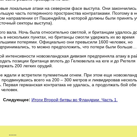
рвые локальные атаки на северном фасе выступа. Они закончились
ьшую часть потерянного пространства контратаками. Поэтому в н
ном направлении от Пашендейла, в которой должны были принять у
сточный секторы выступа).
ого вала. Ночь была относительно светлой, и британцам удалось д
ь в нескольких пунктах, но британцы смогли удержать их во время
большими потерями. Официально они превысили 1600 человек, но
редпринимались, то можно предположить, что потери были больше…
ой интенсивности новозеландская дивизия предприняла атаку в ра
юдать позиции британце вплоть до Гелювельта на юге и до Рютеля
ржать 200 легких орудий.
ее ждали и встретили пулеметным огнем. При этом еще новозелан
 продвинувшись всего на 200 – 300 метров и ликвидировав несколь
. Первая германская контратака не удалась, а продолжать бой обе
 человек.
Следующее:
Итоги Второй битвы во Фландрии. Часть 1.
-----