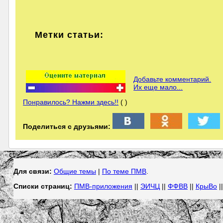
Метки статьи:
Добавьте комментарий.
Их еще мало...
Понравилось? Нажми здесь!!
( )
Поделиться с друзьями:
Для связи:
Общие темы
|
По теме ПМВ
.
Списки страниц:
ПМВ-приложения
||
ЭИЧЦ
||
ФФВВ
||
КрыВо
|