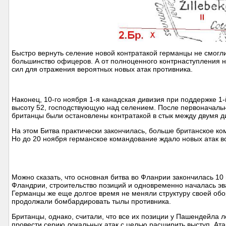
Быстро вернуть селение новой контратакой германцы не смогл
большинство офицеров. А от полноценного контрнаступления н
сил для отражения вероятных новых атак противника.
Наконец, 10-го ноября 1-я канадская дивизия при поддержке 1
высоту 52, господствующую над селением. После первоначально
британцы были остановлены контратакой в стык между двумя ди
На этом Битва практически закончилась, больше британское 
Но до 20 ноября германское командование ждало новых атак в
Можно сказать, что основная битва во Фланрии закончилась 10
Фландрии, строительство позиций и одновременно началась э
Германцы же еще долгое время не меняли структуру своей обор
продолжали бомбардировать тылы противника.
Британцы, однако, считали, что все их позиции у Пашендейла 
провести серию локальных атак с целью расширить выступ. Ат