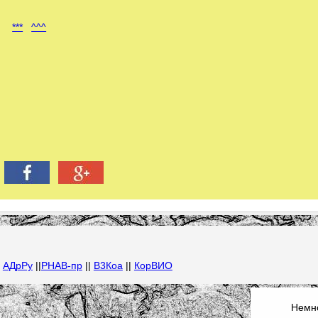
***
^^^
|
АДрРу
||
РНАВ-пр
||
В3Коа
||
КорВИО
Немно