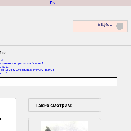
En
Еще...
йте
 4.
Милютинскую реформу. Часть 4.
о века.
юз 1805 г. Отдельные статьи. Часть 5.
сть 1.
Также смотрим:
ы