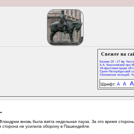
Свежее на са
Казаки 16 - 17 вв. Часть
А.А. Керсновский про 
18-фунтовая пушка 18-г
Санкт-Петербургский со
Сближение позиций. Ча
A
A
Шрифт:
A
.
 Фландрии вновь была взята недельная пауза. За это время сторон
я сторона не усилила оборону в Пашендейле.