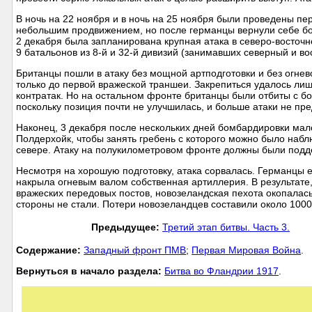
В ночь на 22 ноября и в ночь на 25 ноября были проведены пе
небольшим продвижением, но после германцы вернули себе бол
2 декабря была запланирована крупная атака в северо-восточ
9 батальонов из 8-й и 32-й дивизий (занимавших северный и во
Британцы пошли в атаку без мощной артподготовки и без огнев
только до первой вражеской траншеи. Закрепиться удалось лиш
контратак. Но на остальном фронте британцы были отбиты с 
поскольку позиция почти не улучшилась, и больше атаки не п
Наконец, 3 декабря после нескольких дней бомбардировки мал
Полдерхойк, чтобы занять гребень с которого можно было набл
севере. Атаку на полукилометровом фронте должны были подде
Несмотря на хорошую подготовку, атака сорвалась. Германцы 
накрыла огневым валом собственная артиллерия. В результате,
вражеских передовых постов, новозеландская пехота окопалась
стороны не стали. Потери новозеландцев составили около 1000
Предыдущее:
Третий этап битвы. Часть 3.
Cодержание:
Западный фронт ПМВ
;
Первая Мировая Война
.
Вернуться в начало раздела:
Битва во Фландрии 1917
.