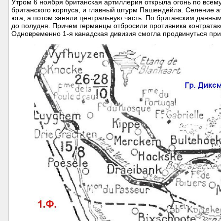
Утром 6 ноября британская артиллерия открыла огонь по всему
британского корпуса, и главный штурм Пашендейла. Селение ат
юга, а потом заняли центральную часть. По британским данны
до полудня. Причем германцы отбросили противника контратак
Одновременно 1-я канадская дивизия смогла продвинуться при