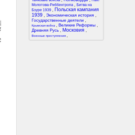
Танковые войска
Пакт
,
Молотова-Риббентропа
Битва на
Польская кампания
,
Бзуре 1939
1939
,
Экономическая история
,
Государственные деятели
,
,
Великие Реформы
,
Крымская война
Московия
Древняя Русь
,
,
,
Военные преступления