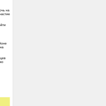
очь на
частие
ойти
йоне
 на
дцев
ко