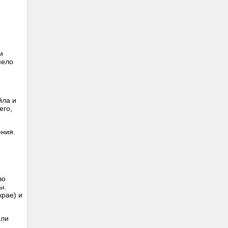
и
мело
йла и
его,
ения.
во
ы.
крае) и
или