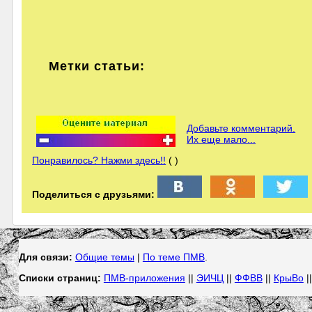
Метки статьи:
Добавьте комментарий.
Их еще мало...
Понравилось? Нажми здесь!!
( )
Поделиться с друзьями:
Для связи:
Общие темы
|
По теме ПМВ
.
Списки страниц:
ПМВ-приложения
||
ЭИЧЦ
||
ФФВВ
||
КрыВо
|