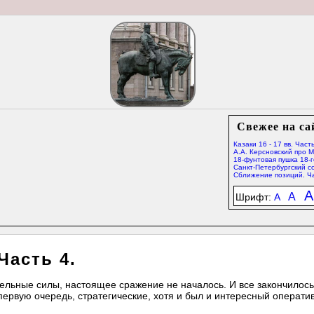
Свежее на са
Казаки 16 - 17 вв. Часть
А.А. Керсновский про 
18-фунтовая пушка 18-г
Санкт-Петербургский со
Сближение позиций. Ча
A
A
Шрифт:
A
Часть 4.
тельные силы, настоящее сражение не началось. И все закончилос
первую очередь, стратегические, хотя и был и интересный операти