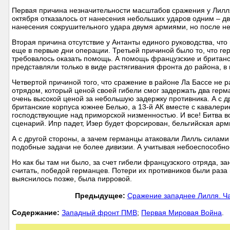
Первая причина незначительности масштабов сражения у Лилля
октября отказалось от нанесения небольших ударов одним – дву
нанесения сокрушительного удара двумя армиями, но после н
Вторая причина отсутствие у Антанты единого руководства, чт
еще в первые дни операции. Третьей причиной было то, что г
требовалось оказать помощь. А помощь французские и британ
представляли только в виде растягивания фронта до района, в
Четвертой причиной того, что сражение в районе Ла Бассе не
отрядом, который ценой своей гибели смог задержать два герма
очень высокой ценой за небольшую задержку противника. А с др
британские корпуса южнее Белью, а 13-й АК вместе с кавалерие
господствующие над приморской низменностью. И все! Битва 
сценарий. Ипр падет, Изер будет форсирован, бельгийская арм
А с другой стороны, а зачем германцы атаковали Лилль силами
подобные задачи не более дивизии. А учитывая небоеспособнос
Но как бы там ни было, за счет гибели французского отряда, 
считать, победой германцев. Потери их противников были раза 
выяснилось позже, была пирровой.
Предыдущее:
Сражение западнее Лилля. Ча
Cодержание:
Западный фронт ПМВ
;
Первая Мировая Война
.