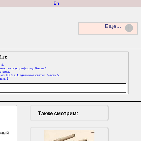
En
Еще...
йте
 4.
Милютинскую реформу. Часть 4.
о века.
юз 1805 г. Отдельные статьи. Часть 5.
сть 1.
Также смотрим:
ь
вный