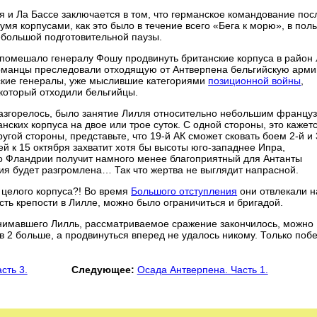
 и Ла Бассе заключается в том, что германское командование пос
мя корпусами, как это было в течение всего «Бега к морю», в поль
ебольшой подготовительной паузы.
о помешало генералу Фошу продвинуть британские корпуса в район
ерманцы преследовали отходящую от Антверпена бельгийскую арми
ские генералы, уже мыслившие категориями
позиционной войны
,
 который отходили бельгийцы.
 разгорелось, было занятие Лилля относительно небольшим францу
нских корпуса на двое или трое суток. С одной стороны, это кажет
угой стороны, представьте, что 19-й АК сможет сковать боем 2-й и 
й к 15 октября захватит хотя бы высоты юго-западнее Ипра,
во Фландрии получит намного менее благоприятный для Антанты
ия будет разгромлена… Так что жертва не выглядит напрасной.
 целого корпуса?! Во время
Большого отступления
они отвлекали н
ть крепости в Лилле, можно было ограничиться и бригадой.
занимавшего Лилль, рассматриваемое сражение закончилось, можно
в 2 больше, а продвинуться вперед не удалось никому. Только побе
сть 3.
Следующее:
Осада Антверпена. Часть 1.