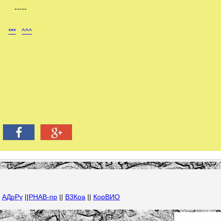
-----
***
^^^
|
АДрРу
||
РНАВ-пр
||
В3Коа
||
КорВИО