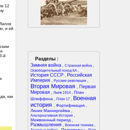
ле 12
зу
 Лилля
ю, и ей
зским
ся
3-й
Разделы :
Зимняя война
,
,
Странная война
,
Освободительный поход КА
История СССР
Российская
,
а
Империя
,
,
Русские революции
Вторая Мировая
Первая
,
Мировая
,
,
План
Льеж 1914
да, как
Военная
Шлиффена
,
,
План 17
история
,
Фортификация
,
Линия Маннергейма
,
,
Альтернативная История
Межвоенный период
,
Размышления
,
,
Военная техника
,
Полководцы
,