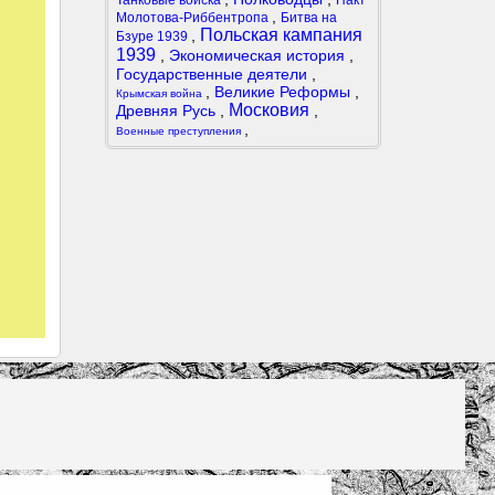
Танковые войска
Пакт
,
Молотова-Риббентропа
Битва на
Польская кампания
,
Бзуре 1939
1939
,
Экономическая история
,
Государственные деятели
,
,
Великие Реформы
,
Крымская война
Московия
Древняя Русь
,
,
,
Военные преступления