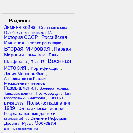
Разделы :
Зимняя война
,
,
Странная война
,
Освободительный поход КА
История СССР
Российская
,
Империя
,
,
Русские революции
Вторая Мировая
Первая
,
Мировая
,
,
План
Льеж 1914
Военная
Шлиффена
,
,
План 17
история
,
Фортификация
,
Линия Маннергейма
,
,
Альтернативная История
Межвоенный период
,
Размышления
,
,
Военная техника
,
Полководцы
,
Танковые войска
Пакт
,
Молотова-Риббентропа
Битва на
Польская кампания
,
Бзуре 1939
1939
,
Экономическая история
,
Государственные деятели
,
,
Великие Реформы
,
Крымская война
Московия
Древняя Русь
,
,
,
Военные преступления