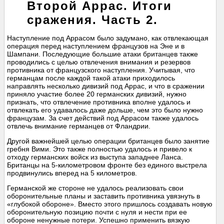
Второй Аррас. Итоги
сражения. Часть 2.
Наступление под Аррасом было задумано, как отвлекающая
операция перед наступлением французов на Эне и в
Шампани. Последующие большие атаки британцев также
проводились с целью отвлечения внимания и резервов
противника от французского наступления. Учитывая, что
германцам после каждой такой атаки приходилось
направлять несколько дивизий под Аррас, и что в сражении
приняло участие более 20 германских дивизий, нужно
признать, что отвлечение противника вполне удалось и
отвлекать его удавалось даже дольше, чем это было нужно
французам. За счет действий под Аррасом также удалось
отвлечь внимание германцев от Фландрии.
Другой важнейшей целью операции британцев было занятие
гребня Вими. Это также полностью удалось и привело к
отходу германских войск из выступа западнее Ланса.
Британцы на 5-километровом фронте без единого выстрела
продвинулись вперед на 5 километров.
Германской же стороне не удалось реализовать свои
оборонительные планы и заставить противника увязнуть в
«глубокой обороне». Вместо этого пришлось создавать новую
оборонительную позицию почти с нуля и нести при ее
обороне ненужные потери. Успешно применить вязкую