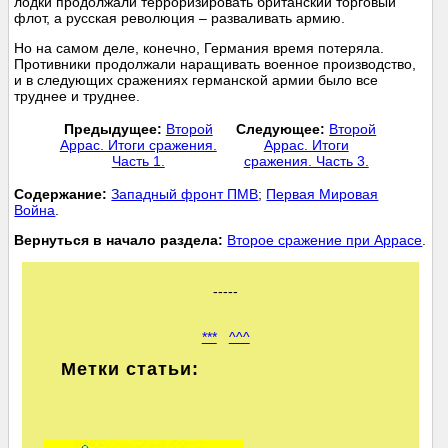
лодки продолжали терроризировать британский торговый
флот, а русская революция – разваливать армию.
Но на самом деле, конечно, Германия время потеряла.
Противники продолжали наращивать военное производство,
и в следующих сражениях германской армии было все
труднее и труднее.
Предыдущее:
Второй
Следующее:
Второй
Аррас. Итоги сражения.
Аррас. Итоги
Часть 1.
сражения. Часть 3.
Cодержание:
Западный фронт ПМВ
;
Первая Мировая
Война
.
Вернуться в начало раздела:
Второе сражение при Аррасе
.
-----
***
^^^
Метки статьи: