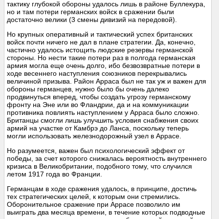
тактику глубокой обороны удалось лишь в районе Буллекура,
но и там потери германских войск в сражении были
достаточно велики (3 смены дивизий на передовой).
Но крупных оперативный и тактический успех британских
войск почти ничего не дал в плане стратегии. Да, конечно,
частично удалось истощить людские резервы германской
стороны. Но нести такие потери раз в полгода германская
армия могла еще очень долго, ибо безвозвратные потери в
ходе весеннего наступления союзников перекрывались
величиной призыва. Район Арраса был не так уж и важен для
обороны германцев, нужно было бы очень далеко
продвинуться вперед, чтобы создать угрозу германскому
фронту на Эне или во Фландрии, да и на коммуникации
противника повлиять наступлением у Арраса было сложно.
Британцы смогли лишь улучшить условия снабжения своих
армий на участке от Камбрэ до Ланса, поскольку теперь
могли использовать железнодорожный узел в Аррасе.
Но разумеется, важен был психологический эффект от
победы, за счет которого снижалась вероятность внутреннего
кризиса в Великобритании, подобного тому, что случился
летом 1917 года во Франции.
Германцам в ходе сражения удалось, в принципе, достичь
тех стратегических целей, к которым они стремились.
Оборонительное сражение при Аррасе позволило им
выиграть два месяца времени, в течение которых подводные