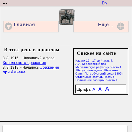
---
En
Главная
Еще...
В этот день в прошлом
Свежее на сайте
8. 8. 1916. - Началась 2-я фаза
Казаки 16 - 17 вв. Часть 4.
Ковельского сражения
.
А.А. Керсновский про
Сражение
8. 8. 1918. - Началось
Милютинскую реформу. Часть 4.
18-фунтовая пушка 18-го века.
при Амьене
.
Санкт-Петербургский союз 1805 г.
Отдельные статьи. Часть 5.
Сближение позиций. Часть 1.
A
A
Шрифт:
A