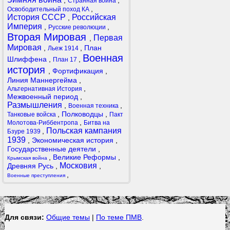
,
,
Странная война
,
Освободительный поход КА
История СССР
Российская
,
Империя
,
,
Русские революции
Вторая Мировая
Первая
,
Мировая
,
,
План
Льеж 1914
Военная
Шлиффена
,
,
План 17
история
,
Фортификация
,
Линия Маннергейма
,
,
Альтернативная История
Межвоенный период
,
Размышления
,
,
Военная техника
,
Полководцы
,
Танковые войска
Пакт
,
Молотова-Риббентропа
Битва на
Польская кампания
,
Бзуре 1939
1939
,
Экономическая история
,
Государственные деятели
,
,
Великие Реформы
,
Крымская война
Московия
Древняя Русь
,
,
,
Военные преступления
Для связи:
Общие темы
|
По теме ПМВ
.