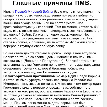
Главные причины ПМВ.
Итак, у
Первой Мировой Войны
было очень много причин, не
каждая из которых непосредственно привела к войне, но
каждая из них повлияла на развитие событий в преддверии
войны или в ходе войны, или на состав участников
противоборствующих коалиций. Тем не менее, хотелось бы
выделить главные причины, приведшие к возникновению этой
всемирной бойни. Их мы и опишем здесь коротко. Но,
пожалуй, стоит разделить причины, из-за которых война
стала мировой, и причины, из-за которых Июльский кризис
перерос в крупную европейскую войну.
Война стала действительно мировой, когда в нее вступила
Великобритания со своими доминионами и ближайшими
союзниками (Японией и Португалией). Великобритания же
выступила против Германии не потому, что немцы нарушили
суверенитет Бельгии, который британцы обязались
защищать, а потому, что
Германия стала для
Великобритании противником номер ОДИН
, ради борьбы
с которым были урегулированы все споры с Российской
Империей, тянувшиеся почти век. А противником номер один
Германия стала, в первую очередь, из-за собственного
экономического роста, роста влияния Германии в Европе, из-
за потенциальной возможности вытеснить Великобританию с
рынков, из-за колониальных притязаний и роста военной
мощи. Причем легко можно видеть, первичным был
экономический подъем в Германии, превративший ее во