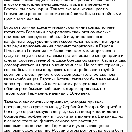
вторую индустриальную державу мира и в первую – в
Восточном полушарии. Так что экономический рост в
Германии и рост ее экономической силы были важнейшими
причинами войны.
Вторая причина здесь – германский милитаризм, точнее
готовность Германии подкреплять свои экономические
притязания вооруженной силой и идти на военные
конфликты ради увеличения своей колониальной империи
или ради присоединения спорных территорий в Европе.
Реально-то Германия не была слишком милитаризована
(уступая двум своим главным противникам по мощи армии и
флота, соответственно) и, даже бряцая оружием, была готова
договариваться и идти на компромиссы. Но все же германцы
всегда были готовы поддержать свои требования грубой
военной силой, причем с большей решительностью, чем
какая-либо нация Европы. Кстати, таким уж был немецкий
характер, закаленный несколькими разорительными
общеевропейскими войнами, которые прошлись по
территории Германии, начиная с 16-го века.
Теперь о тех основных причинах, которые привели
превращению кризиса между Сербией и Австро-Венгрией в
большую европейскую войну. Здесь на поверхности лежит
борьба Австро-Венгрии и России за влияние на Балканах, но
в основе этого конфликта лежало все растущее
экономическое влияние Германии и уменьшающееся
экономическое влияние России в этом регионе, который был