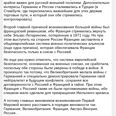
крайне важен для русской внешней политики. Дополнительно
интересы Германии и России сталкивались в Турции (в
Стамбуле, где пересекались важнейшие для этих держав
торговые пути, и который они обе стремились
контролировать).
Второй главной причиной возникновения большой войны был
французский реваншизм, ибо Франция стремилась вернуть
себе Эльзас-Лотарингию, потерянную в 1871 году. Но при
этом выступить на стороне России Францию заставляла и
общеевропейская система военно-политических альянсов
(еще одна причина), которая обеспечивала Франции
безопасность только в союзе с Россией.
Но еще раз нужно отметить, что система европейской
безопасности, основанная на военных союзах, не сработала,
поскольку обе стороны были уверены в победе в войне. А
произошло так потому, что Великобритания желала войны с
Германией и специально демонстрировала Германии свой
нейтралитет в будущем конфликте, сохраняя все
договоренности с Россией и Францией в тайне. При этом
Франция с Россией также не были противниками войны, ибо
слишком мало сделали для прекращения Июльского кризиса.
А потому главных виновников возникновения Первой
Мировой можно расставить в порядке виновности так:
Германия, Великобритания, Франция, Австро-Венгрия,
Россия…