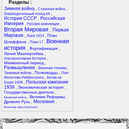
Разделы :
Зимняя война
,
,
Странная война
,
Освободительный поход КА
История СССР
Российская
,
Империя
,
,
Русские революции
Вторая Мировая
Первая
,
Мировая
,
,
План
Льеж 1914
Военная
Шлиффена
,
,
План 17
история
,
Фортификация
,
Линия Маннергейма
,
,
Альтернативная История
Межвоенный период
,
Размышления
,
,
Военная техника
,
Полководцы
,
Танковые войска
Пакт
,
Молотова-Риббентропа
Битва на
Польская кампания
,
Бзуре 1939
1939
,
Экономическая история
,
Государственные деятели
,
,
Великие Реформы
,
Крымская война
Московия
Древняя Русь
,
,
,
Военные преступления