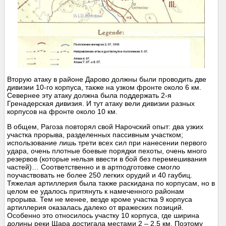
Вторую атаку в районе Дарово должны были проводить две
дивизии 10-го корпуса, также на узком фронте около 6 км.
Севернее эту атаку должна была поддержать 2-я
Гренадерская дивизия. И тут атаку вели дивизии разных
корпусов на фронте около 10 км.
В общем, Рагоза повторял свой Нарочский опыт: два узких
участка прорыва, разделенных пассивным участком;
использование лишь трети всех сил при нанесении первого
удара, очень плотные боевые порядки пехоты, очень много
резервов (которые нельзя ввести в бой без перемешивания
частей)… Соответственно и в артподготовке смогло
поучаствовать не более 250 легких орудий и 40 гаубиц.
Тяжелая артиллерия была также раскидана по корпусам, но в
целом ее удалось притянуть к намеченного районам
прорыва. Тем не менее, везде кроме участка 9 корпуса
артиллерия оказалась далеко от вражеских позиций.
Особенно это относилось участку 10 корпуса, где ширина
долины реки Щара достигала местами 2 – 2,5 км. Поэтому