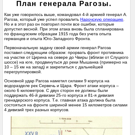
План генерала Рагозы.
Как уже говорилось выше, командовал 4-й армией генерал А.
Рагоза, который уже успел провалить
Нарочскую операцию
.
Но и в этот раз он повторил почти все ошибки, которые
допустил весной. При этом атака вновь была спланирована
по французским образцам 1915 года без учета опыта
германцев и опыта Юго-Западного Фронта.
Первоначальную задачу своей армии генерал Рагоза
поставил следующим образом: прорвать фронт противника
на участке от Цирина на севере до Чвиры (вблизи от Слуцкого
шоссе) на юге, продвинуться до реки Мышанка (примерно на
10 – 15 км на запад) и закрепиться с дальнейшей
перегруппировкой.
Основной удар Рагоза наметил силами 9 корпуса на
водоразделе рек Сервечь и Щара. Фронт атаки корпуса –
около 6 километров. С двух сторон ее должны были
поддержать 46-й дивизии 25-го корпуса и 81-я дивизия
гренадерского корпуса. Т.е. главная атака должна была
состояться на фронте шириной менее 15 километров силами
4 дивизий трех разных корпусов.