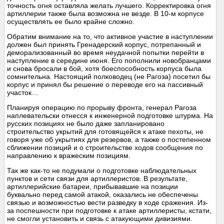
точность огня оставляла желать лучшего. Корректировка огня
артиллерии также была возможна не везде. В 10-м корпусе
осуществлять ее было крайне сложно.
Обратим внимание на то, что активное участие в наступлении
должен был принять Гренадерский корпус, потрепанный и
деморализованный во время неудачной попытки перейти в
наступление в середине июня. Его пополнили новобранцами
и снова бросали в бой, хотя боеспособность корпуса была
сомнительна. Настоящий полководец (не Рагоза) посетил бы
корпус и принял бы решение о переводе его на пассивный
участок…
Планируя операцию по прорыву фронта, генерал Рагоза
наплевательски отнесся к инженерной подготовке штурма. На
русских позициях не было даже запланировано
строительство укрытий для готовящейся к атаке пехоты, не
говоря уже об укрытиях для резервов, а также о постепенном
сближении позиций и о строительстве ходов сообщения по
направлению к вражеским позициям.
Так же как-то не подумали о подготовке наблюдательных
пунктов и сети связи для артиллеристов. В результате,
артиллерийские батареи, прибывавшие на позиции
буквально перед самой атакой, оказались не обеспечены
связью и возможностью вести разведку в ходе сражения. Из-
за поспешности при подготовке к атаке артиллеристы, кстати,
не смогли установить и связь с атакующими дивизиями.