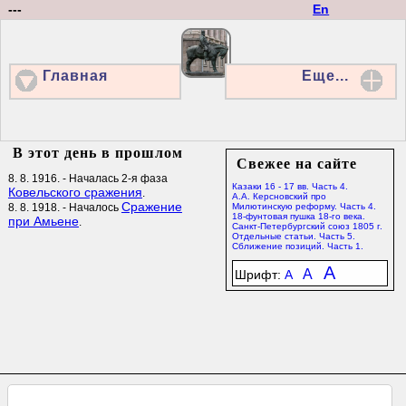
---
En
Главная
Еще...
В этот день в прошлом
Свежее на сайте
8. 8. 1916. - Началась 2-я фаза
Казаки 16 - 17 вв. Часть 4.
Ковельского сражения
.
А.А. Керсновский про
Сражение
8. 8. 1918. - Началось
Милютинскую реформу. Часть 4.
18-фунтовая пушка 18-го века.
при Амьене
.
Санкт-Петербургский союз 1805 г.
Отдельные статьи. Часть 5.
Сближение позиций. Часть 1.
A
A
Шрифт:
A