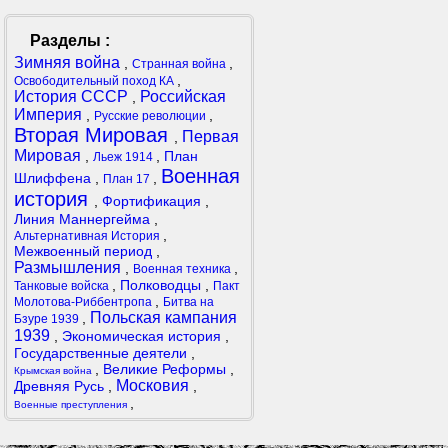
Разделы :
Зимняя война
,
,
Странная война
,
Освободительный поход КА
История СССР
Российская
,
Империя
,
,
Русские революции
Вторая Мировая
Первая
,
Мировая
,
,
План
Льеж 1914
Военная
Шлиффена
,
,
План 17
история
,
Фортификация
,
Линия Маннергейма
,
,
Альтернативная История
Межвоенный период
,
Размышления
,
,
Военная техника
,
Полководцы
,
Танковые войска
Пакт
,
Молотова-Риббентропа
Битва на
Польская кампания
,
Бзуре 1939
1939
,
Экономическая история
,
Государственные деятели
,
,
Великие Реформы
,
Крымская война
Московия
Древняя Русь
,
,
,
Военные преступления