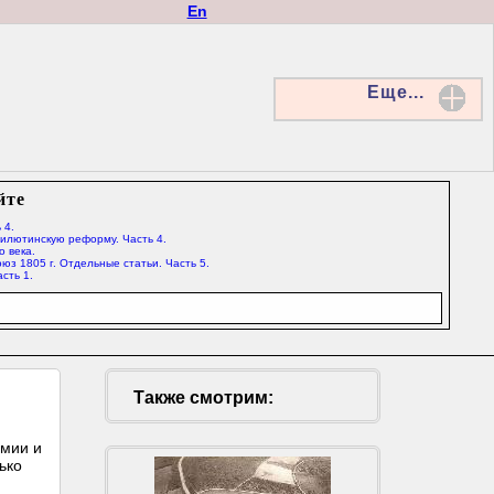
En
Еще...
йте
 4.
Милютинскую реформу. Часть 4.
о века.
юз 1805 г. Отдельные статьи. Часть 5.
сть 1.
Также смотрим:
рмии и
ько