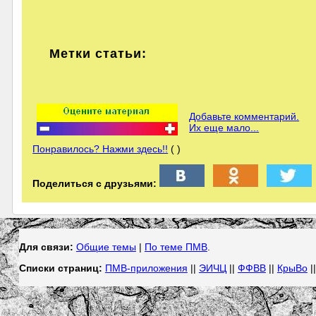
Метки статьи:
Добавьте комментарий.
Их еще мало...
Понравилось? Нажми здесь!!
( )
Поделиться с друзьями:
Для связи:
Общие темы
|
По теме ПМВ
.
Списки страниц:
ПМВ-приложения
||
ЭИЧЦ
||
ФФВВ
||
КрыВо
|