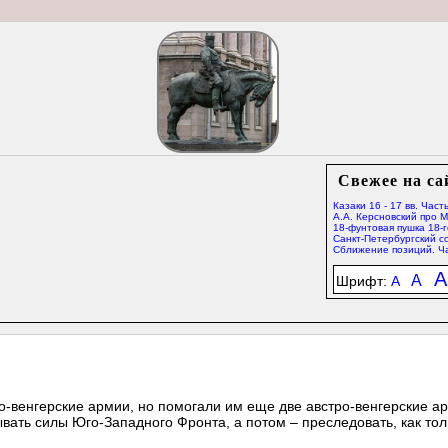
Свежее на са
Казаки 16 - 17 вв. Часть
А.А. Керсновский про 
18-фунтовая пушка 18-г
Санкт-Петербургский со
Сближение позиций. Ча
A
A
Шрифт:
A
о-венгерские армии, но помогали им еще две австро-венгерские а
ать силы Юго-Западного Фронта, а потом – преследовать, как тол