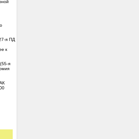
рной
о
27-я ПД
ее к
(55-я
Армия
 АК
000