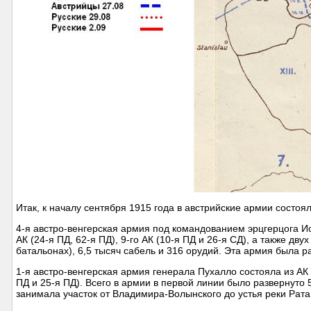
Итак, к началу сентября 1915 года в австрийские армии состоял
4-я австро-венгерская армия под командованием эрцгерцога Иос
АК (24-я ПД, 62-я ПД), 9-го АК (10-я ПД и 26-я СД), а также дву
батальонах), 6,5 тысяч сабель и 316 орудий. Эта армия была
1-я австро-венгерская армия генерала Пухалло состояла из АК Шу
ПД и 25-я ПД). Всего в армии в первой линии было развернуто 5
занимала участок от Владимира-Волынского до устья реки Рат