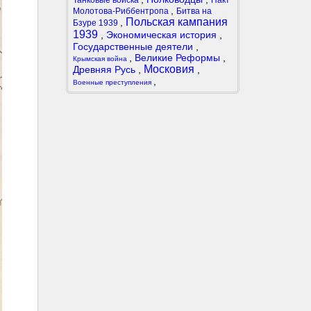
Танковые войска
Пакт
,
Молотова-Риббентропа
Битва на
Польская кампания
,
Бзуре 1939
1939
,
Экономическая история
,
Государственные деятели
,
,
Великие Реформы
,
Крымская война
Московия
Древняя Русь
,
,
,
Военные преступления