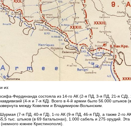
и из:
ифа-Фердинанда состояла из 14-го АК (2-я ПД, 3-я ПД, 21-я СД), 
х кавдивизий (4-я и 7-я КД). Всего в 4-й армии было 56.000 штыков (
 развернута между Ковелем и Владимиром-Волынским.
рмая (7-я ПД, 40-я ГД), 1-го АК (9-я ПД, 46-я ПД), а также 2-го АК
5,5 тыс. штыков (в 69 батальонах), 1.000 сабель и 275 орудий. Эт
а (немного южнее Кристинополя).