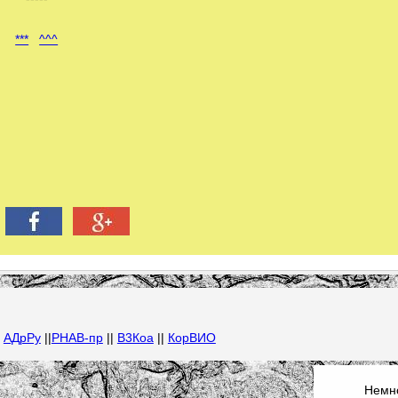
***
^^^
|
АДрРу
||
РНАВ-пр
||
В3Коа
||
КорВИО
Немно