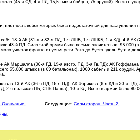
ала (45-я СД, 4-я ПД; 15,5 тысяч бойцов, 75 орудий). Всего в уда
, плотность войск которых была недостаточной для наступления п
ебя 18-й АК (31-я и 32-я ПД, 1-я ЛШБ, 1-я ЛШКБ, 1-я КД), 4-й АК (
 также 43-й ПД. Сила этой армии была весьма значительна: 95.000 (в
мала участок фронта от устья реки Рата до Буска вдоль Буга и дал
 АК Маршалла (38-я ГД, 19-я австр. ПД, 3-я Гв.ПД); АК Гоффмана 
Всего 55.000 штыков (в 69 батальонах), 1000 сабель и 211 орудий. 
ча.
ала 13-й АК (36-я ПД, 15-я ПД), АК Энрикеса (8-я КД и 30-я ПД),
я ГД, 2-я польская ПБ, СПБ Паппа), 10-я КД. Всего в армии было 90.
. Окончание.
Следующее:
Силы сторон. Часть 2.
ойны
.
-----