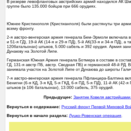
В резерве левофланговых австрийских армий находился АК Шмек
группе было 135.000 бойцов при 666 орудиях.
Южнее Кристинополя (Кристианполя) были растянуты три армии
всему фронту.
2-я австро-венгерская армия генерала Бем-Эрмоли включала в с
и 51-я ГД), 19-й АК (14-я и 29-я ПД), 5-й АК(33-я и 34-я ПД), а
120батальонах) штыков, 5.000 сабель и 392 орудия. Армия зани
Дунаюву на Золотой Липе.
Германская Южная Армия генерала Ботмера в составе в составе
ГД, 131-я австр ПБ, австр. Сводная ПБ) и германской 48-й РД. 
занимала участок на Золотой Липе от Дунаюва до широты Гали
7-я австро-венгерская армия генерала Пфланцера-Балтина включ
Бенигни (6-я КД, 3-я КД, 5-я ГКД, 6-я ПД, 5-я ПД), 11-й АК (42-
штыков (в 106 батальонах), 13.000 сабель, 375 орудий.
Предыдущее:
Занятие Ковеля австрийцами
Вернуться в содержание:
Русский фронт Первой Мировой В
Вернуться в начало раздела:
Луцко-Ровенская операция
.