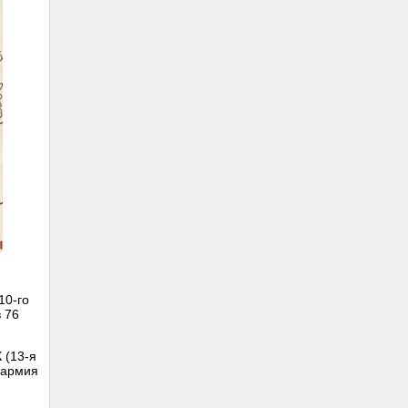
10-го
в 76
 (13-я
а армия