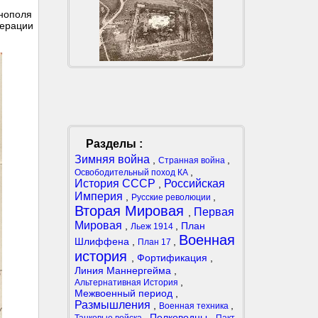
инополя
перации
Разделы :
Зимняя война
,
,
Странная война
,
Освободительный поход КА
История СССР
Российская
,
Империя
,
,
Русские революции
Вторая Мировая
Первая
,
Мировая
,
,
План
Льеж 1914
Военная
Шлиффена
,
,
План 17
история
,
Фортификация
,
Линия Маннергейма
,
,
Альтернативная История
Межвоенный период
,
Размышления
,
,
Военная техника
,
Полководцы
,