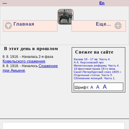
---
En
Главная
Еще...
В этот день в прошлом
Свежее на сайте
8. 8. 1916. - Началась 2-я фаза
Казаки 16 - 17 вв. Часть 4.
Ковельского сражения
.
А.А. Керсновский про
Сражение
8. 8. 1918. - Началось
Милютинскую реформу. Часть 4.
18-фунтовая пушка 18-го века.
при Амьене
.
Санкт-Петербургский союз 1805 г.
Отдельные статьи. Часть 5.
Сближение позиций. Часть 1.
A
A
Шрифт:
A