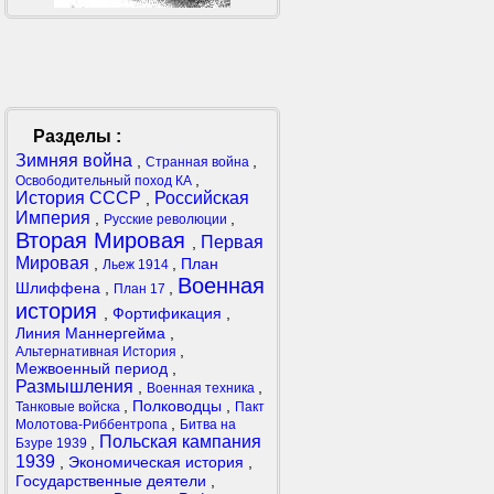
Разделы :
Зимняя война
,
,
Странная война
,
Освободительный поход КА
История СССР
Российская
,
Империя
,
,
Русские революции
Вторая Мировая
Первая
,
Мировая
,
,
План
Льеж 1914
Военная
Шлиффена
,
,
План 17
история
,
Фортификация
,
Линия Маннергейма
,
,
Альтернативная История
Межвоенный период
,
Размышления
,
,
Военная техника
,
Полководцы
,
Танковые войска
Пакт
,
Молотова-Риббентропа
Битва на
Польская кампания
,
Бзуре 1939
1939
,
Экономическая история
,
Государственные деятели
,