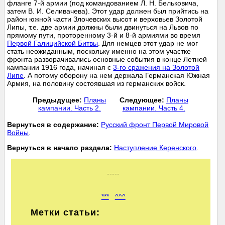
фланге 7-й армии (под командованием Л. Н. Бельковича,
затем В. И. Селивачева). Этот удар должен был прийтись на
район южной части Злочевских высот и верховьев Золотой
Липы, т.е. две армии должны были двинуться на Львов по
прямому пути, проторенному 3-й и 8-й армиями во время
Первой Галицийской Битвы
. Для немцев этот удар не мог
стать неожиданным, поскольку именно на этом участке
фронта разворачивались основные события в конце Летней
кампании 1916 года, начиная с
3-го сражения на Золотой
Липе
. А потому оборону на нем держала Германская Южная
Армия, на половину состоявшая из германских войск.
Предыдущее:
Планы
Следующее:
Планы
кампании. Часть 2.
кампании. Часть 4.
Вернуться в содержание:
Русский фронт Первой Мировой
Войны
.
Вернуться в начало раздела:
Наступление Керенского
.
-----
***
^^^
Метки статьи: