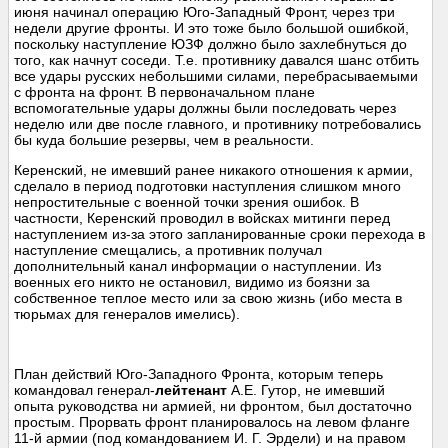
июня начинал операцию Юго-Западный Фронт, через три
недели другие фронты. И это тоже было большой ошибкой,
поскольку наступление ЮЗФ должно было захлебнуться до
того, как начнут соседи. Т.е. противнику давался шанс отбить
все удары русских небольшими силами, перебрасываемыми
с фронта на фронт. В первоначальном плане
вспомогательные удары должны были последовать через
неделю или две после главного, и противнику потребовались
бы куда большие резервы, чем в реальности.
Керенский, не имевший ранее никакого отношения к армии,
сделало в период подготовки наступления слишком много
непростительные с военной точки зрения ошибок. В
частности, Керенский проводил в войсках митинги перед
наступлением из-за этого запланированные сроки перехода в
наступление смещались, а противник получал
дополнительный канал информации о наступлении. Из
военных его никто не остановил, видимо из боязни за
собственное теплое место или за свою жизнь (ибо места в
тюрьмах для генералов имелись).
План действий Юго-Западного Фронта, которым теперь
командовал генерал-
лейтенант
А.Е. Гутор, не имевший
опыта руководства ни армией, ни фронтом, был достаточно
простым. Прорвать фронт планировалось на левом фланге
11-й армии (под командованием И. Г. Эрдели) и на правом