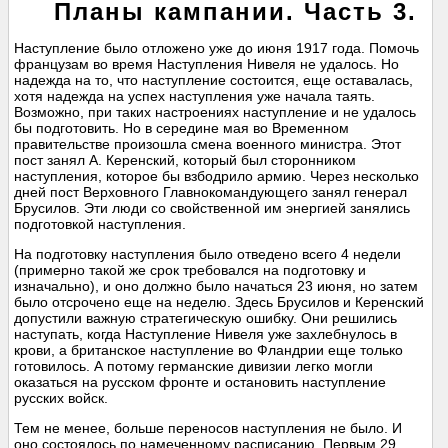
Планы кампании. Часть 3.
Наступление было отложено уже до июня 1917 года. Помочь
французам во время Наступления Нивеля не удалось. Но
надежда на то, что наступление состоится, еще оставалась,
хотя надежда на успех наступления уже начала таять.
Возможно, при таких настроениях наступление и не удалось
бы подготовить. Но в середине мая во Временном
правительстве произошла смена военного министра. Этот
пост занял А. Керенский, который был сторонником
наступления, которое бы взбодрило армию. Через несколько
дней пост Верховного Главнокомандующего занял генерал
Брусилов. Эти люди со свойственной им энергией занялись
подготовкой наступления.
На подготовку наступления было отведено всего 4 недели
(примерно такой же срок требовался на подготовку и
изначально), и оно должно было начаться 23 июня, но затем
было отсрочено еще на неделю. Здесь Брусилов и Керенский
допустили важную стратегическую ошибку. Они решились
наступать, когда Наступление Нивеля уже захлебнулось в
крови, а британское наступление во Фландрии еще только
готовилось. А потому германские дивизии легко могли
оказаться на русском фронте и остановить наступление
русских войск.
Тем не менее, больше переносов наступления не было. И
оно состоялось по намеченному расписанию. Первым 29