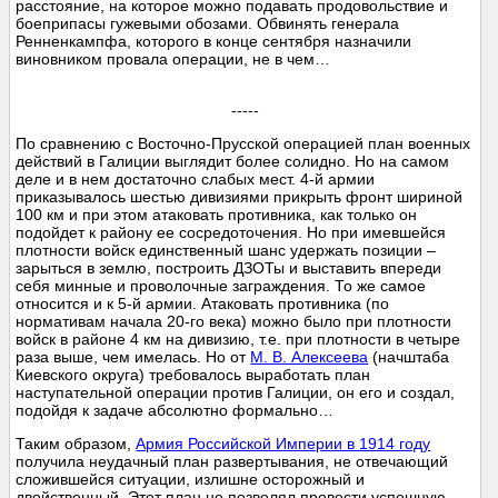
расстояние, на которое можно подавать продовольствие и
боеприпасы гужевыми обозами. Обвинять генерала
Ренненкампфа, которого в конце сентября назначили
виновником провала операции, не в чем…
-----
По сравнению с Восточно-Прусской операцией план военных
действий в Галиции выглядит более солидно. Но на самом
деле и в нем достаточно слабых мест. 4-й армии
приказывалось шестью дивизиями прикрыть фронт шириной
100 км и при этом атаковать противника, как только он
подойдет к району ее сосредоточения. Но при имевшейся
плотности войск единственный шанс удержать позиции –
зарыться в землю, построить ДЗОТы и выставить впереди
себя минные и проволочные заграждения. То же самое
относится и к 5-й армии. Атаковать противника (по
нормативам начала 20-го века) можно было при плотности
войск в районе 4 км на дивизию, т.е. при плотности в четыре
раза выше, чем имелась. Но от
М. В. Алексеева
(начштаба
Киевского округа) требовалось выработать план
наступательной операции против Галиции, он его и создал,
подойдя к задаче абсолютно формально…
Таким образом,
Армия Российской Империи в 1914 году
получила неудачный план развертывания, не отвечающий
сложившейся ситуации, излишне осторожный и
двойственный. Этот план не позволял провести успешную