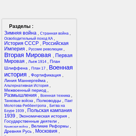
Разделы :
Зимняя война
,
,
Странная война
,
Освободительный поход КА
История СССР
Российская
,
Империя
,
,
Русские революции
Вторая Мировая
Первая
,
Мировая
,
,
План
Льеж 1914
Военная
Шлиффена
,
,
План 17
история
,
Фортификация
,
Линия Маннергейма
,
,
Альтернативная История
Межвоенный период
,
Размышления
,
,
Военная техника
,
Полководцы
,
Танковые войска
Пакт
,
Молотова-Риббентропа
Битва на
Польская кампания
,
Бзуре 1939
1939
,
Экономическая история
,
Государственные деятели
,
,
Великие Реформы
,
Крымская война
Московия
Древняя Русь
,
,