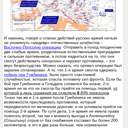
И наконец, говоря о планах действий русских армий нельзя
не упомянуть «шедевр» отечественных штабистов –
Восточно-Прусскую операцию
. Отправить в поход поодиночке
две слабые армии, разделенные естественными преградами
и сильным противником, а потом надеяться на то, что они
смогут действовать синхронно и окружат противника, – это
верх безрассудства. Можно сказать, что провал операции был
заранее спланирован. А то, что 1-я армия смогла одержать
победу при Гумбинене
, было просто счастливой
случайностью, которая спасла половину сил фронта. Если бы
бой при Гумбинене и Гольдапе сложился бы иначе, 2-я
армия ни за что не смогла бы прийти на помощь первой,
от
которой в день сражения ее отделяли
8 (!!!)
переходов
.
Точно так же и 1-я армия после Гумбинена не имела
возможности преследовать противника, который
передвигался по железным дорогам, и не успевала прийти на
помощь 2-й армии. По сути дела, 1-я армия не имела права
помогать второй, так как к моменту выхода к Алленштейну
(Ольштыну) отрыв от баз снабжения составил бы более 200
километров, а это в два раза больше, чем нормальное