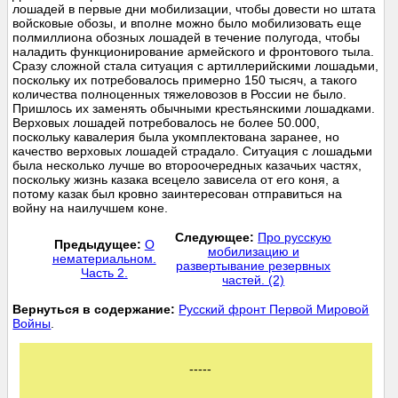
лошадей в первые дни мобилизации, чтобы довести но штата
войсковые обозы, и вполне можно было мобилизовать еще
полмиллиона обозных лошадей в течение полугода, чтобы
наладить функционирование армейского и фронтового тыла.
Сразу сложной стала ситуация с артиллерийскими лошадьми,
поскольку их потребовалось примерно 150 тысяч, а такого
количества полноценных тяжеловозов в России не было.
Пришлось их заменять обычными крестьянскими лошадками.
Верховых лошадей потребовалось не более 50.000,
поскольку кавалерия была укомплектована заранее, но
качество верховых лошадей страдало. Ситуация с лошадьми
была несколько лучше во второочередных казачьих частях,
поскольку жизнь казака всецело зависела от его коня, а
потому казак был кровно заинтересован отправиться на
войну на наилучшем коне.
Следующее:
Про русскую
Предыдущее:
О
мобилизацию и
нематериальном.
развертывание резервных
Часть 2.
частей. (2)
Вернуться в содержание:
Русский фронт Первой Мировой
Войны
.
-----