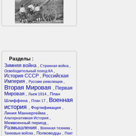
Разделы :
Зимняя война
,
,
Странная война
,
Освободительный поход КА
История СССР
Российская
,
Империя
,
,
Русские революции
Вторая Мировая
Первая
,
Мировая
,
,
План
Льеж 1914
Военная
Шлиффена
,
,
План 17
история
,
Фортификация
,
Линия Маннергейма
,
,
Альтернативная История
Межвоенный период
,
Размышления
,
,
Военная техника
,
Полководцы
,
Танковые войска
Пакт