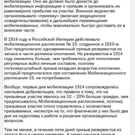
мобилизации. Оно же должно было донести до
мобилизуемых информацию о призыве и организовать их
равномерное прибытие на участки. Военное ведомство
организовывало «приемку» (включая медицинское
освидетельствование) и дальнейшее перемещение
мобилизованных, чтобы максимально быстро доставить их в
воинские части.
В 1914 году в Российской Империи действовало
мобилизационное расписание № 19, созданное в 1910-м.
Оно предполагало одновременный призыв резервистов из
запаса и части ратников ополчения. Но резервистов в 1914
году оказалось больше, чем требовалось для пополнения
регулярных войск личным составом, поэтому
полномасштабный призыв младших возрастов ополчения,
который предполагался при составлении Мобилизационного
расписания 19, не потребовался.
Вообще, первые дни мобилизации 1914 сопровождались
наплывом добровольцев, что привело к тому, что на
призывные участки явилось на 10 – 20% больше граждан, чем
предписывалось Мобилизационным расписанием, поэтому
призывные участки плохо справлялись с количеством
призываемых, несмотря на то, что фактически у них было два
дня на подготовку к работе и решение организационных
вопросов.
Тем не менее, в течение пяти дней призыв резервистов из
запаса был в целом проведен. А затем начался призыв