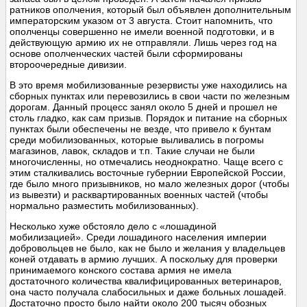
ратников ополчения, который был объявлен дополнительным
императорским указом от 3 августа. Стоит напомнить, что
ополченцы совершенно не имели военной подготовки, и в
действующую армию их не отправляли. Лишь через год на
основе ополченческих частей были сформированы
второочередные дивизии.
В это время мобилизованные резервисты уже находились на
сборных пунктах или перевозились в свои части по железным
дорогам. Данный процесс занял около 5 дней и прошел не
столь гладко, как сам призыв. Порядок и питание на сборных
пунктах были обеспечены не везде, что привело к бунтам
среди мобилизованных, которые выливались в погромы
магазинов, лавок, складов и т.п. Такие случаи не были
многочисленны, но отмечались неоднократно. Чаще всего с
этим сталкивались восточные губернии Европейской России,
где было много призывников, но мало железных дорог (чтобы
из вывезти) и расквартированных военных частей (чтобы
нормально разместить мобилизованных).
Несколько хуже обстояло дело с «лошадиной
мобилизацией». Среди лошадиного населения империи
добровольцев не было, как не было и желания у владельцев
коней отдавать в армию лучших. А поскольку для проверки
принимаемого конского состава армия не имела
достаточного количества квалифицированных ветеринаров,
она часто получала слабосильных и даже больных лошадей.
Достаточно просто было найти около 200 тысяч обозных