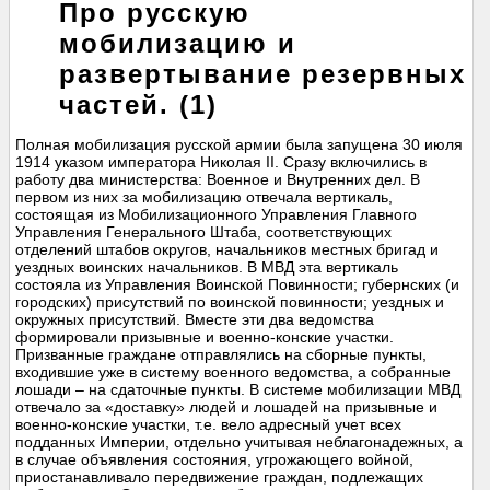
Про русскую
мобилизацию и
развертывание резервных
частей. (1)
Полная мобилизация русской армии была запущена 30 июля
1914 указом императора Николая II. Сразу включились в
работу два министерства: Военное и Внутренних дел. В
первом из них за мобилизацию отвечала вертикаль,
состоящая из Мобилизационного Управления Главного
Управления Генерального Штаба, соответствующих
отделений штабов округов, начальников местных бригад и
уездных воинских начальников. В МВД эта вертикаль
состояла из Управления Воинской Повинности; губернских (и
городских) присутствий по воинской повинности; уездных и
окружных присутствий. Вместе эти два ведомства
формировали призывные и военно-конские участки.
Призванные граждане отправлялись на сборные пункты,
входившие уже в систему военного ведомства, а собранные
лошади – на сдаточные пункты. В системе мобилизации МВД
отвечало за «доставку» людей и лошадей на призывные и
военно-конские участки, т.е. вело адресный учет всех
подданных Империи, отдельно учитывая неблагонадежных, а
в случае объявления состояния, угрожающего войной,
приостанавливало передвижение граждан, подлежащих