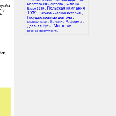
Танковые войска
Пакт
,
Молотова-Риббентропа
Битва на
службы
Польская кампания
,
Бзуре 1939
о у
1939
,
Экономическая история
,
ы.
Государственные деятели
,
,
Великие Реформы
,
Крымская война
Московия
Древняя Русь
,
,
,
Военные преступления
йск,