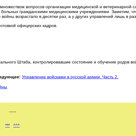
 множеством вопросов организации медицинской и ветеринарной 
и больных гражданскими медицинскими учреждениями. Заметим, чт
войны возрастало в десятки раз, а у других управлений лишь в раз
отовкой офицерских кадров.
ального Штаба, контролировавшие состояние и обучение родов во
едующее:
Управление войсками в русской армии. Часть 2.
ойны
.
-----
***
^^^