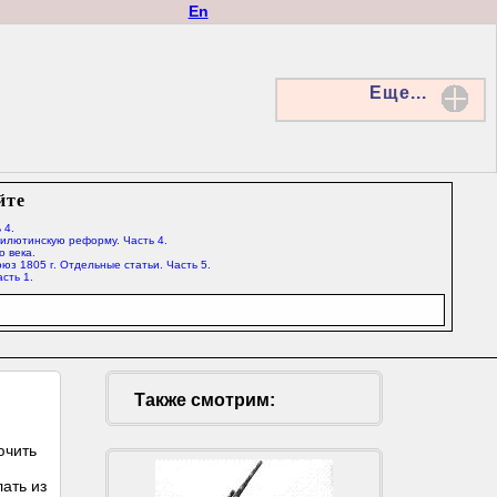
En
Еще...
йте
 4.
Милютинскую реформу. Часть 4.
о века.
юз 1805 г. Отдельные статьи. Часть 5.
сть 1.
Также смотрим:
ючить
ать из