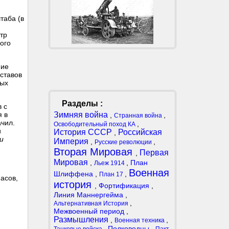
таба (в
тр
ого
ние
ставов
ных
Разделы :
 с
Зимняя война
я в
,
,
Странная война
ачил.
,
Освободительный поход КА
и
История СССР
Российская
,
и
Империя
,
,
Русские революции
Вторая Мировая
Первая
,
Мировая
,
,
План
Льеж 1914
Военная
Шлиффена
,
,
План 17
асов,
история
,
Фортификация
,
Линия Маннергейма
,
,
Альтернативная История
Межвоенный период
,
Размышления
,
,
Военная техника
,
Полководцы
,