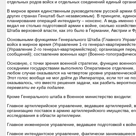
отдельных родов войск и отдельных соединений единый органи
В мирное время единственным руководителем русской армии б
других странах Генштаб был независимым). В принципе, едино
планирование операций интенданту – нонсенс. А ведь именно 
ведал не столько подготовкой армии к войне, сколько хозяйс
Штаба верховной власти, как это было в Германии, Австрии и Ф
Основыными функциями Генерального Штаба (Главного Управл
войск в мирное время (Управление 1-го генерал-квартирмейст
(Управление 2-го генерал-квартирмейстера); организация пер
сообщений); составление военных карт (Военно-топографическ
Основную, с точки зрения военной стратегии, функцию военно
соседними государствами выполняло Оперативное отделение, в
любом случае оказывался на четвертом уровне управленческой 
Этот голос вообще не мог дойти до Императора, если тот не по
оказывалось, что вместо решения задачи, как разбить вероятн
перевезти ее куда подалее
.
Кроме Генерального штаба в Военное министерство входили:
Главное артиллерийское управление, ведавшее артиллерией, в
организацию поставок в армию артиллерийского имущества, ег
исследования в области артиллерии.
Главное инженерное управление, ведавшее подготовкой к войне
Главное интендантское управление, фактически занимавшееся 