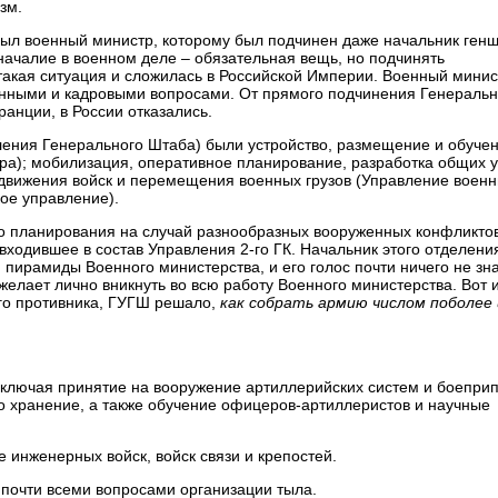
зм.
ыл военный министр, которому был подчинен даже начальник генш
началие в военном деле – обязательная вещь, но подчинять
такая ситуация и сложилась в Российской Империи. Военный минис
твенными и кадровыми вопросами. От прямого подчинения Генеральн
ранции, в России отказались.
ения Генерального Штаба) были устройство, размещение и обуче
ера); мобилизация, оперативное планирование, разработка общих у
едвижения войск и перемещения военных грузов (Управление воен
ое управление).
го планирования на случай разнообразных вооруженных конфликтов
ходившее в состав Управления 2-го ГК. Начальник этого отделени
пирамиды Военного министерства, и его голос почти ничего не зн
желает лично вникнуть во всю работу Военного министерства. Вот 
ого противника, ГУГШ решало,
как собрать армию числом поболее 
ключая принятие на вооружение артиллерийских систем и боеприп
о хранение, а также обучение офицеров-артиллеристов и научные
 инженерных войск, войск связи и крепостей.
почти всеми вопросами организации тыла.