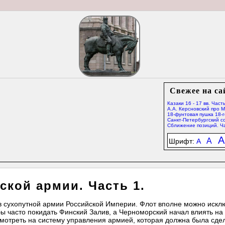
Свежее на са
Казаки 16 - 17 вв. Часть
А.А. Керсновский про 
18-фунтовая пушка 18-г
Санкт-Петербургский со
Сближение позиций. Ча
A
A
Шрифт:
A
ской армии. Часть 1.
тав сухопутной армии Российской Империи. Флот вполне можно искл
ы часто покидать Финский Залив, а Черноморский начал влиять на
смотреть на систему управления армией, которая должна была сдел