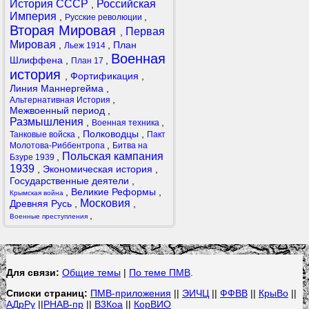
История СССР
Российская
,
Империя
,
,
Русские революции
Вторая Мировая
Первая
,
Мировая
,
,
План
Льеж 1914
Военная
Шлиффена
,
,
План 17
история
,
Фортификация
,
Линия Маннергейма
,
,
Альтернативная История
Межвоенный период
,
Размышления
,
,
Военная техника
,
Полководцы
,
Танковые войска
Пакт
,
Молотова-Риббентропа
Битва на
Польская кампания
,
Бзуре 1939
1939
,
Экономическая история
,
Государственные деятели
,
,
Великие Реформы
,
Крымская война
Московия
Древняя Русь
,
,
,
Военные преступления
Для связи:
Общие темы
|
По теме ПМВ
.
Списки страниц:
ПМВ-приложения
||
ЭИЧЦ
||
ФФВВ
||
КрыВо
||
АДрРу
||
РНАВ-пр
||
В3Коа
||
КорВИО