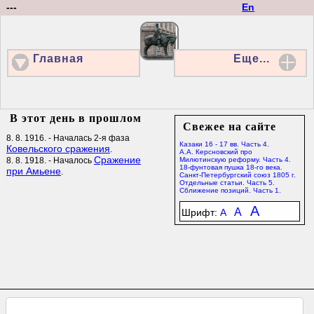
---
En
Главная
Еще...
В этот день в прошлом
Свежее на сайте
8. 8. 1916. - Началась 2-я фаза
Казаки 16 - 17 вв. Часть 4.
Ковельского сражения
.
А.А. Керсновский про
Сражение
8. 8. 1918. - Началось
Милютинскую реформу. Часть 4.
18-фунтовая пушка 18-го века.
при Амьене
.
Санкт-Петербургский союз 1805 г.
Отдельные статьи. Часть 5.
Сближение позиций. Часть 1.
A
A
Шрифт:
A