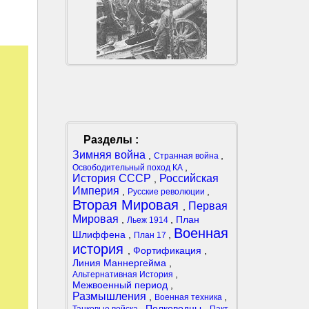
м
Разделы :
Зимняя война
,
,
Странная война
,
Освободительный поход КА
История СССР
Российская
,
Империя
,
,
Русские революции
Вторая Мировая
Первая
,
Мировая
,
,
План
Льеж 1914
Военная
Шлиффена
,
,
План 17
история
,
Фортификация
,
Линия Маннергейма
,
,
Альтернативная История
Межвоенный период
,
Размышления
,
,
Военная техника
,
Полководцы
,