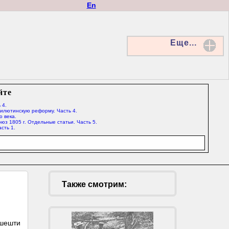
En
Еще...
йте
 4.
Милютинскую реформу. Часть 4.
о века.
юз 1805 г. Отдельные статьи. Часть 5.
сть 1.
Также смотрим:
эшешти