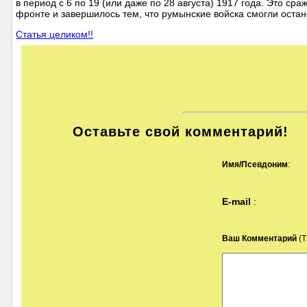
в период с 6 по 19 (или даже по 28 августа) 1917 года. Это с
фронте и завершилось тем, что румынские войска смогли останов
Статья целиком!!
Оставьте свой комментарий!
Имя/Псевдоним
:
E-mail
:
Ваш Комментарий
(Т