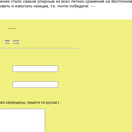
ражение стало самым упорным из всех летних сражений на Восточно
ить и измотать немцев, т.е. почти победили. ---
-----
***
^^^
эги запрещены, пишите по-русски.) :