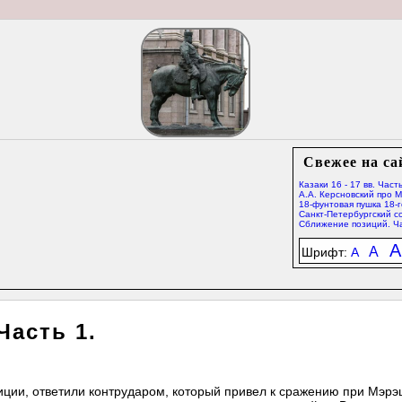
Свежее на са
Казаки 16 - 17 вв. Часть
А.А. Керсновский про 
18-фунтовая пушка 18-г
Санкт-Петербургский со
Сближение позиций. Ча
A
A
Шрифт:
A
Часть 1.
лиции, ответили контрударом, который привел к сражению при Мэр