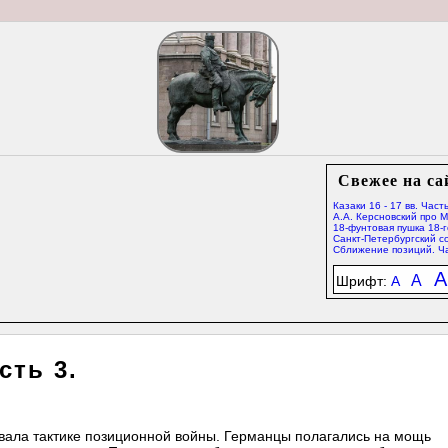
Свежее на са
Казаки 16 - 17 вв. Часть
А.А. Керсновский про 
18-фунтовая пушка 18-г
Санкт-Петербургский со
Сближение позиций. Ча
A
A
Шрифт:
A
сть 3.
вовала тактике позиционной войны. Германцы полагались на мощь