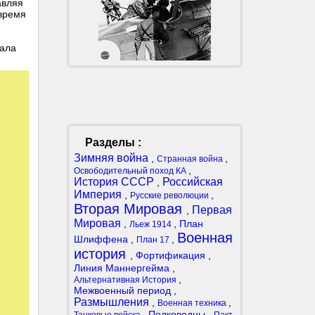
авляя
 время
дала
Разделы :
Зимняя война
,
,
Странная война
,
Освободительный поход КА
История СССР
Российская
,
Империя
,
,
Русские революции
Вторая Мировая
Первая
,
Мировая
,
,
План
Льеж 1914
Военная
Шлиффена
,
,
План 17
история
,
Фортификация
,
Линия Маннергейма
,
,
Альтернативная История
Межвоенный период
,
Размышления
,
,
Военная техника
,
Полководцы
,