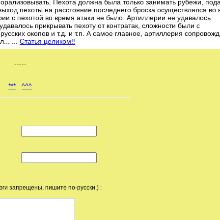
морализовывать. Пехота должна была только занимать рубежи, под
выход пехоты на расстояние последнего броска осуществлялся во
рии с пехотой во время атаки не было. Артиллерии не удавалось
удавалось прикрывать пехоту от контратак, сложности были с
сских окопов и т.д. и т.п. А самое главное, артиллерия сопровож
.. ...
Статья целиком!!
-----
***
^^^
эги запрещены, пишите по-русски.) :