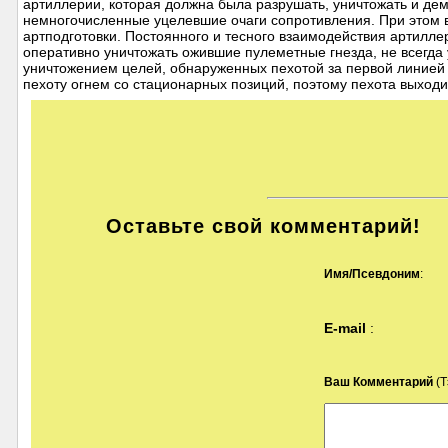
артиллерии, которая должна была разрушать, уничтожать и де
немногочисленные уцелевшие очаги сопротивления. При этом 
артподготовки. Постоянного и тесного взаимодействия артилле
оперативно уничтожать ожившие пулеметные гнезда, не всегда 
уничтожением целей, обнаруженных пехотой за первой линией ру
пехоту огнем со стационарных позиций, поэтому пехота выходил.
Оставьте свой комментарий!
Имя/Псевдоним
:
E-mail
:
Ваш Комментарий
(Т