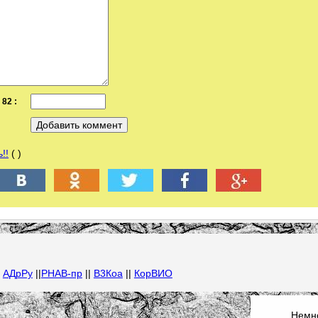
82 :
!!
( )
|
АДрРу
||
РНАВ-пр
||
В3Коа
||
КорВИО
Немно