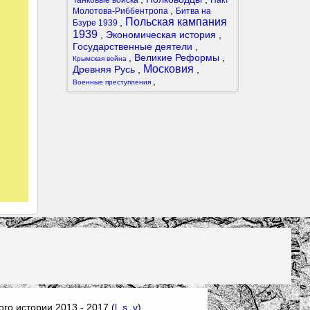
Танковые войска
Пакт
,
Молотова-Риббентропа
Битва на
Польская кампания
,
Бзуре 1939
1939
,
Экономическая история
,
Государственные деятели
,
,
Великие Реформы
,
Крымская война
Московия
Древняя Русь
,
,
,
Военные преступления
го истории 2013 - 2017 (
l
,
s
,
v
)