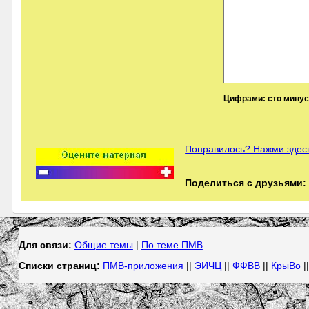
Цифрами: сто минус 
Понравилось? Нажми здесь
Поделиться с друзьями:
Для связи:
Общие темы
|
По теме ПМВ
.
Списки страниц:
ПМВ-приложения
||
ЭИЧЦ
||
ФФВВ
||
КрыВо
|