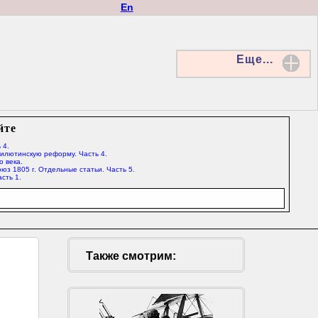
En
Еще...
йте
 4.
Милютинскую реформу. Часть 4.
о века.
юз 1805 г. Отдельные статьи. Часть 5.
сть 1.
Также смотрим: