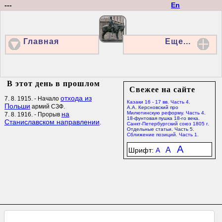
---
En
Главная
Еще...
В этот день в прошлом
Свежее на сайте
отхода из
7. 8. 1915. - Начало
Казаки 16 - 17 вв. Часть 4.
Польши
армий СЗФ.
А.А. Керсновский про
на
Милютинскую реформу. Часть 4.
7. 8. 1916. - Прорыв
18-фунтовая пушка 18-го века.
Станиславском направлении
.
Санкт-Петербургский союз 1805 г.
Отдельные статьи. Часть 5.
Сближение позиций. Часть 1.
A
A
Шрифт:
A