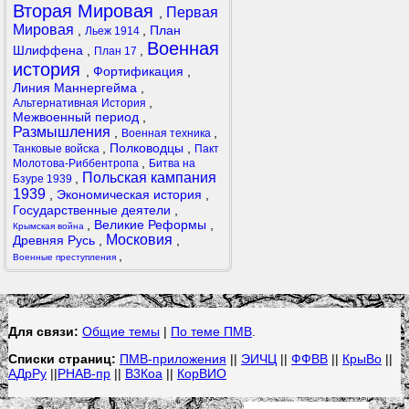
Вторая Мировая
Первая
,
Мировая
,
,
План
Льеж 1914
Военная
Шлиффена
,
,
План 17
история
,
Фортификация
,
Линия Маннергейма
,
,
Альтернативная История
Межвоенный период
,
Размышления
,
,
Военная техника
,
Полководцы
,
Танковые войска
Пакт
,
Молотова-Риббентропа
Битва на
Польская кампания
,
Бзуре 1939
1939
,
Экономическая история
,
Государственные деятели
,
,
Великие Реформы
,
Крымская война
Московия
Древняя Русь
,
,
,
Военные преступления
Для связи:
Общие темы
|
По теме ПМВ
.
Списки страниц:
ПМВ-приложения
||
ЭИЧЦ
||
ФФВВ
||
КрыВо
||
АДрРу
||
РНАВ-пр
||
В3Коа
||
КорВИО