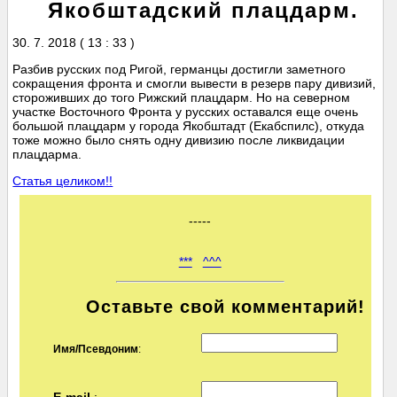
Якобштадский плацдарм.
30. 7. 2018 ( 13 : 33 )
Разбив русских под Ригой, германцы достигли заметного
сокращения фронта и смогли вывести в резерв пару дивизий,
стороживших до того Рижский плацдарм. Но на северном
участке Восточного Фронта у русских оставался еще очень
большой плацдарм у города Якобштадт (Екабспилс), откуда
тоже можно было снять одну дивизию после ликвидации
плацдарма.
Статья целиком!!
-----
***
^^^
Оставьте свой комментарий!
Имя/Псевдоним
: