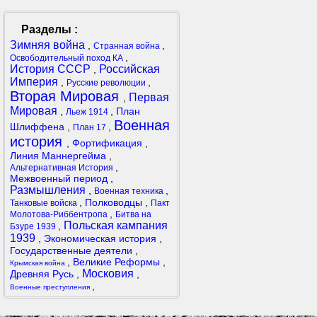
Разделы :
Зимняя война
,
,
Странная война
,
Освободительный поход КА
История СССР
Российская
,
Империя
,
,
Русские революции
Вторая Мировая
Первая
,
Мировая
,
,
План
Льеж 1914
Военная
Шлиффена
,
,
План 17
история
,
Фортификация
,
Линия Маннергейма
,
,
Альтернативная История
Межвоенный период
,
Размышления
,
,
Военная техника
,
Полководцы
,
Танковые войска
Пакт
,
Молотова-Риббентропа
Битва на
Польская кампания
,
Бзуре 1939
1939
,
Экономическая история
,
Государственные деятели
,
,
Великие Реформы
,
Крымская война
Московия
Древняя Русь
,
,
,
Военные преступления