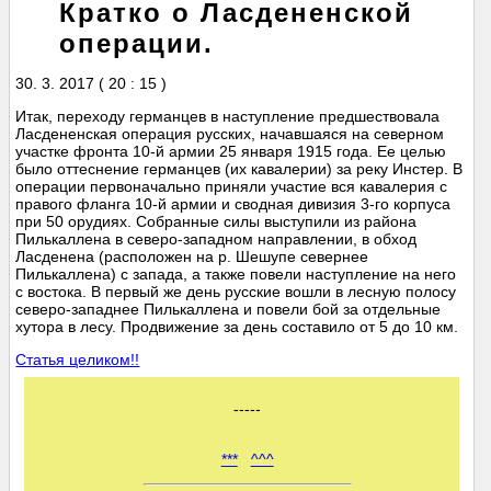
Кратко о Ласдененской
операции.
30. 3. 2017 ( 20 : 15 )
Итак, переходу германцев в наступление предшествовала
Ласдененская операция русских, начавшаяся на северном
участке фронта 10-й армии 25 января 1915 года. Ее целью
было оттеснение германцев (их кавалерии) за реку Инстер. В
операции первоначально приняли участие вся кавалерия с
правого фланга 10-й армии и сводная дивизия 3-го корпуса
при 50 орудиях. Собранные силы выступили из района
Пилькаллена в северо-западном направлении, в обход
Ласденена (расположен на р. Шешупе севернее
Пилькаллена) с запада, а также повели наступление на него
с востока. В первый же день русские вошли в лесную полосу
северо-западнее Пилькаллена и повели бой за отдельные
хутора в лесу. Продвижение за день составило от 5 до 10 км.
Статья целиком!!
-----
***
^^^