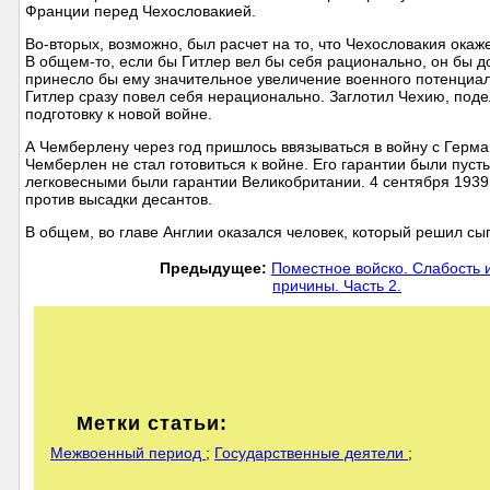
Франции перед Чехословакией.
Во-вторых, возможно, был расчет на то, что Чехословакия ока
В общем-то, если бы Гитлер вел бы себя рационально, он бы д
принесло бы ему значительное увеличение военного потенциал
Гитлер сразу повел себя нерационально. Заглотил Чехию, под
подготовку к новой войне.
А Чемберлену через год пришлось ввязываться в войну с Герма
Чемберлен не стал готовиться к войне. Его гарантии были пуст
легковесными были гарантии Великобритании. 4 сентября 1939
против высадки десантов.
В общем, во главе Англии оказался человек, который решил сыг
Предыдущее:
Поместное войско. Слабость 
причины. Часть 2.
Метки статьи:
Межвоенный период
;
Государственные деятели
;