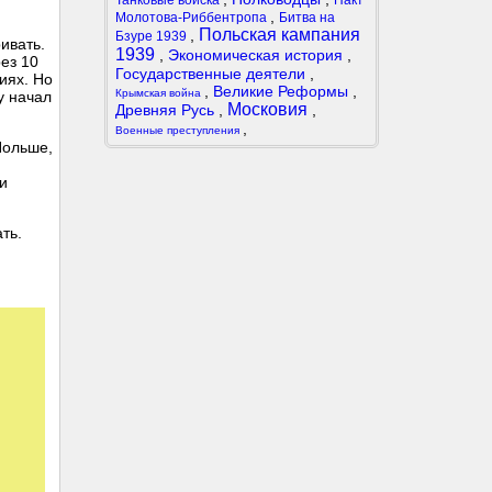
Танковые войска
Пакт
,
Молотова-Риббентропа
Битва на
Польская кампания
,
Бзуре 1939
ивать.
1939
,
Экономическая история
,
ез 10
Государственные деятели
,
иях. Но
,
Великие Реформы
,
Крымская война
у начал
Московия
Древняя Русь
,
,
,
Военные преступления
Польше,
и
ть.