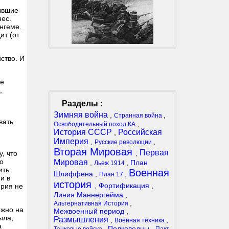
ывшие
нес.
ингеме.
ит (от
ство. И
не
,
Разделы :
Зимняя война
,
,
Странная война
вать
,
Освободительный поход КА
История СССР
Российская
,
Империя
,
,
Русские революции
Вторая Мировая
Первая
,
, что
о
Мировая
,
,
План
Льеж 1914
ить
Военная
Шлиффена
,
,
План 17
и в
история
,
Фортификация
,
ерия не
Линия Маннергейма
,
,
Альтернативная История
ожно на
Межвоенный период
,
ыла,
Размышления
,
,
Военная техника
а
,
Полководцы
,