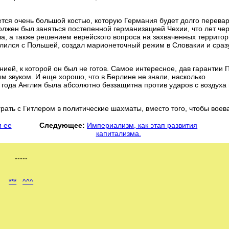
жется очень большой костью, которую Германия будет долго перевар
олжен был заняться постепенной германизацией Чехии, что лет чер
а, а также решением еврейского вопроса на захваченных территор
елился с Польшей, создал марионеточный режим в Словакии и сраз
нией, к которой он был не готов. Самое интересное, дав гарантии 
ым звуком. И еще хорошо, что в Берлине не знали, насколько
 года Англия была абсолютно беззащитна против ударов с воздуха 
рать с Гитлером в политические шахматы, вместо того, чтобы воева
и ее
Следующее:
Империализм, как этап развития
капитализма.
-----
***
^^^