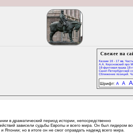
Свежее на са
Казаки 16 - 17 вв. Часть
А.А. Керсновский про 
18-фунтовая пушка 18-г
Санкт-Петербургский со
Сближение позиций. Ча
A
A
Шрифт:
A
нии в драматический период истории, непосредственно
йствий зависели судьбы Европы и всего мира. Он был лидером вс
и Японии; но в итоге он не смог оправдать надежд всего мира.