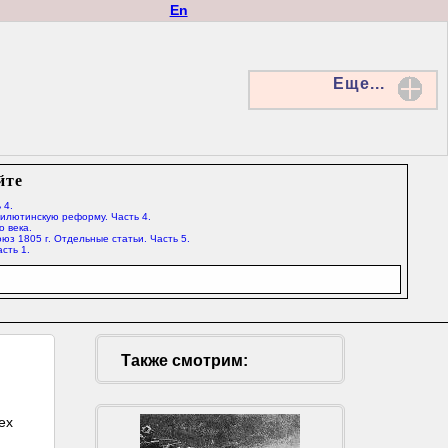
En
Еще...
йте
 4.
Милютинскую реформу. Часть 4.
о века.
юз 1805 г. Отдельные статьи. Часть 5.
сть 1.
Также смотрим:
ех