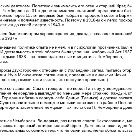
им деятелем. Политикой занимались его отец и старший брат, б
 Чемберлен до 31 года не занимался политикой, предпочитая биз
 только через 11 лет впервые был избран в городской совет в Бирм
ингема и получает известность. Поэтому в 1918-м он легко проход
ляться до своей смерти в 1940-м.
лен был министром здравоохранения, дважды возглавлял казначей
 в 1937м.
внешней политике опыта не имел, и в психологии противника был 
. И деятельность в этой области была успешна. Фабричный Акт 1937
ом отдыхе 1938 – вот законодательные инициативы Чемберлена,
тво.
росы двухсторонних отношений с Ирландией; затем, пытаясь отор
пии. Ну а Мюнхенские соглашения, приведшие к аннексии Чехии
 конца жизни так и считал, что поступил правильно.)
е соглашение. Сам он говорил, что верил Гитлеру, утверждавшему
явления Чемберлена выглядят по меньшей мере странно. Каждый, кт
о Германия обязана вернуть себе Данциг (Гданьск) и должна захват
е Судет значительное немецкое меньшинство живет в районе Познан
ерритории, заселенные немцами. Так что слова Н. Чемберлена дов
ваться Чемберлен. Во-первых, раз нельзя спасти Чехословакию, м
бы создать прочный антифашистский фронт. Даже если такая идея б
отенциальных союзников тем, что не были выполнены обязательств