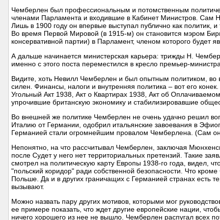
Чемберлен был профессиональным и потомственным политическ
членами Парламента и входившие в Кабинет Министров. Сам Н.
Лишь в 1900 году он впервые выступал публично как политик, и
Во время Первой Мировой (в 1915-м) он становится мэром Бирм
консервативной партии) в Парламент, членом которого будет яв
А дальше начинается министерская карьера: трижды Н. Чембер
именно с этого поста переместился в кресло премьер-министра
Видите, хоть Невилл Чемберлен и был опытным политиком, во 
силен. Финансы, налоги и внутренняя политика – вот его конек
Угольный Акт 1938, Акт о Квартирах 1938, Акт об Оплачиваем
упрочившие британскую экономику и стабилизировавшие общес
Во внешней же политике Чемберлен не очень удачно решил воп
Италию от Германии, одобрил итальянские завоевания в Эфио
Германией стали огромнейшим провалом Чемберлена. (Сам он до
Непонятно, на что рассчитывал Чемберлен, заключая Мюнхенско
после Судет у него нет территориальных претензий. Такие за
смотрел на политическую карту Европы 1938-го года, видел, чт
"польский коридор" ради собственной безопасности. Что кром
Польше. Да и в других граничащих с Германией странах есть т
вызывают.
Можно назвать пару других мотивов, которыми мог руководство
ее примере показать, что ждет другие европейские нации, что
ничего хорошего из нее не вышло. Чемберлен распугал всех п