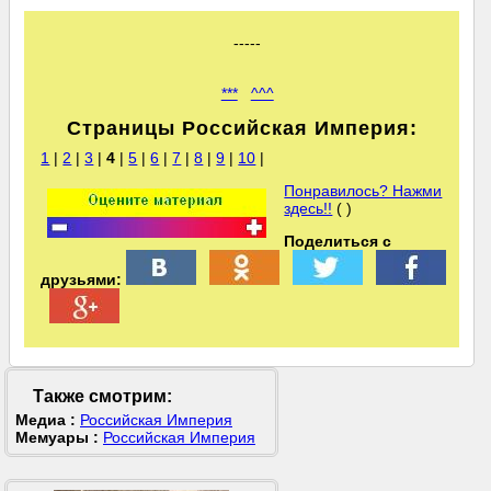
-----
***
^^^
Страницы Российская Империя:
1
|
2
|
3
|
4
|
5
|
6
|
7
|
8
|
9
|
10
|
Понравилось? Нажми
здесь!!
( )
Поделиться с
друзьями:
Также смотрим:
Медиа :
Российская Империя
Мемуары :
Российская Империя