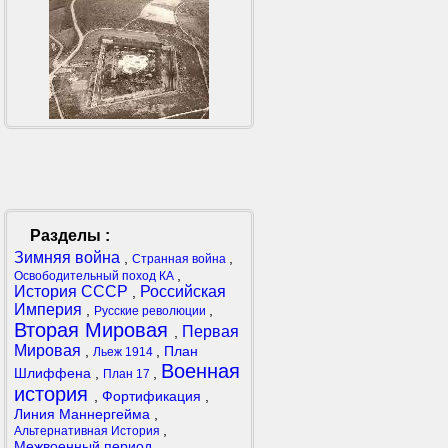
Разделы :
Зимняя война
,
,
Странная война
,
Освободительный поход КА
История СССР
Российская
,
Империя
,
,
Русские революции
Вторая Мировая
Первая
,
Мировая
,
,
План
Льеж 1914
Военная
Шлиффена
,
,
План 17
история
,
Фортификация
,
Линия Маннергейма
,
,
Альтернативная История
Межвоенный период
,