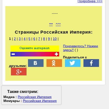
Подробнее >>>
-----
***
^^^
Страницы Российская Империя:
1
|
2
|
3
|
4
|
5
|
6
|
7
|
8
|
9
|
10
|
Понравилось? Нажми
здесь!!
( )
Поделиться с
друзьями:
Также смотрим:
Медиа :
Российская Империя
Мемуары :
Российская Империя