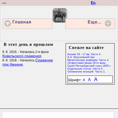
---
En
Главная
Еще...
В этот день в прошлом
Свежее на сайте
8. 8. 1916. - Началась 2-я фаза
Казаки 16 - 17 вв. Часть 4.
Ковельского сражения
.
А.А. Керсновский про
Сражение
8. 8. 1918. - Началось
Милютинскую реформу. Часть 4.
18-фунтовая пушка 18-го века.
при Амьене
.
Санкт-Петербургский союз 1805 г.
Отдельные статьи. Часть 5.
Сближение позиций. Часть 1.
A
A
Шрифт:
A