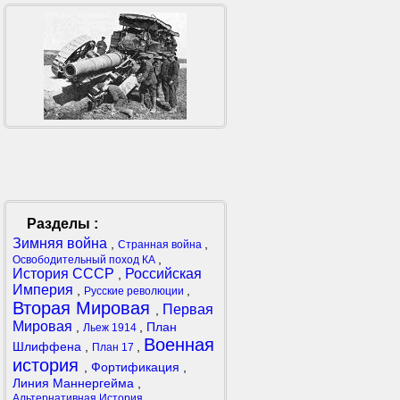
Разделы :
Зимняя война
,
,
Странная война
,
Освободительный поход КА
История СССР
Российская
,
Империя
,
,
Русские революции
Вторая Мировая
Первая
,
Мировая
,
,
План
Льеж 1914
Военная
Шлиффена
,
,
План 17
история
,
Фортификация
,
Линия Маннергейма
,
,
Альтернативная История