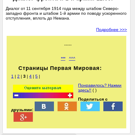
Диалог от 11 сентября 1914 года между штабом Северо-
западно фронта и штабом 1-й армии по поводу ускоренного
отступления, вплоть до Немана.
Подробнее >>>
-----
***
^^^
Страницы Первая Мировая:
1
|
2
|
3
|
4
|
5
|
Понравилось? Нажми
здесь!!
( )
Поделиться с
друзьями: