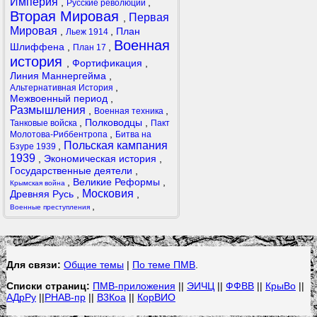
Империя
,
,
Русские революции
Вторая Мировая
Первая
,
Мировая
,
,
План
Льеж 1914
Военная
Шлиффена
,
,
План 17
история
,
Фортификация
,
Линия Маннергейма
,
,
Альтернативная История
Межвоенный период
,
Размышления
,
,
Военная техника
,
Полководцы
,
Танковые войска
Пакт
,
Молотова-Риббентропа
Битва на
Польская кампания
,
Бзуре 1939
1939
,
Экономическая история
,
Государственные деятели
,
,
Великие Реформы
,
Крымская война
Московия
Древняя Русь
,
,
,
Военные преступления
Для связи:
Общие темы
|
По теме ПМВ
.
Списки страниц:
ПМВ-приложения
||
ЭИЧЦ
||
ФФВВ
||
КрыВо
||
АДрРу
||
РНАВ-пр
||
В3Коа
||
КорВИО