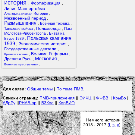
история
,
Фортификация
,
Линия Маннергейма
,
,
Альтернативная История
Межвоенный период
,
Размышления
,
,
Военная техника
,
Полководцы
,
Танковые войска
Пакт
,
Молотова-Риббентропа
Битва на
Польская кампания
,
Бзуре 1939
1939
,
Экономическая история
,
Государственные деятели
,
,
Великие Реформы
,
Крымская война
Московия
Древняя Русь
,
,
,
Военные преступления
Для связи:
Общие темы
|
По теме ПМВ
.
Списки страниц:
ПМВ-приложения
||
ЭИЧЦ
||
ФФВВ
||
КрыВо
||
АДрРу
||
РНАВ-пр
||
В3Коа
||
КорВИО
Немного истории
2013 - 2017 (
l
,
s
,
v
)