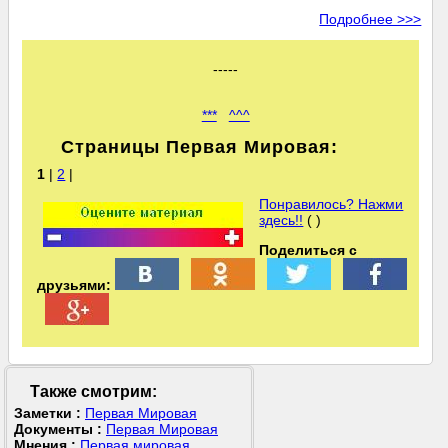
Подробнее >>>
-----
***
^^^
Страницы Первая Мировая:
1
|
2
|
Понравилось? Нажми
здесь!!
( )
Поделиться с
друзьями:
Также смотрим:
Заметки :
Первая Мировая
Документы :
Первая Мировая
Мнения :
Первая мировая