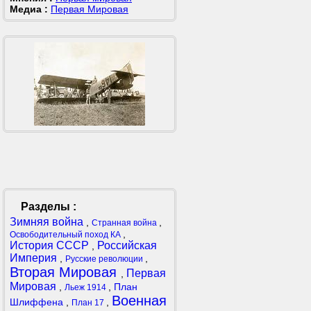
Медиа :
Первая Мировая
Разделы :
Зимняя война
,
,
Странная война
,
Освободительный поход КА
История СССР
Российская
,
Империя
,
,
Русские революции
Вторая Мировая
Первая
,
Мировая
,
,
План
Льеж 1914
Военная
Шлиффена
,
,
План 17