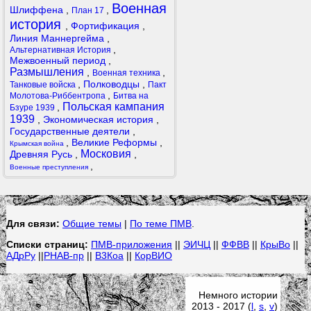
Военная
Шлиффена
,
,
План 17
история
,
Фортификация
,
Линия Маннергейма
,
,
Альтернативная История
Межвоенный период
,
Размышления
,
,
Военная техника
,
Полководцы
,
Танковые войска
Пакт
,
Молотова-Риббентропа
Битва на
Польская кампания
,
Бзуре 1939
1939
,
Экономическая история
,
Государственные деятели
,
,
Великие Реформы
,
Крымская война
Московия
Древняя Русь
,
,
,
Военные преступления
Для связи:
Общие темы
|
По теме ПМВ
.
Списки страниц:
ПМВ-приложения
||
ЭИЧЦ
||
ФФВВ
||
КрыВо
||
АДрРу
||
РНАВ-пр
||
В3Коа
||
КорВИО
Немного истории
2013 - 2017 (
l
,
s
,
v
)