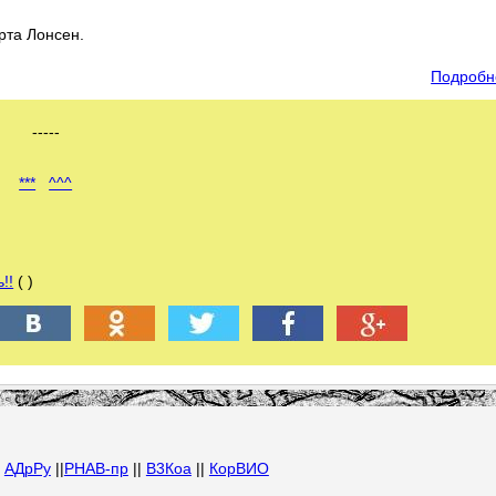
рта Лонсен.
Подробн
-----
***
^^^
!!
( )
|
АДрРу
||
РНАВ-пр
||
В3Коа
||
КорВИО