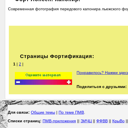
Современная фотография передового капонира льежского фо
Страницы Фортификация:
1
|
2
|
Понравилось? Нажми здесь
Поделиться с друзьями:
Для связи:
Общие темы
|
По теме ПМВ
.
Списки страниц:
ПМВ-приложения
||
ЭИЧЦ
||
ФФВВ
||
КрыВо
|