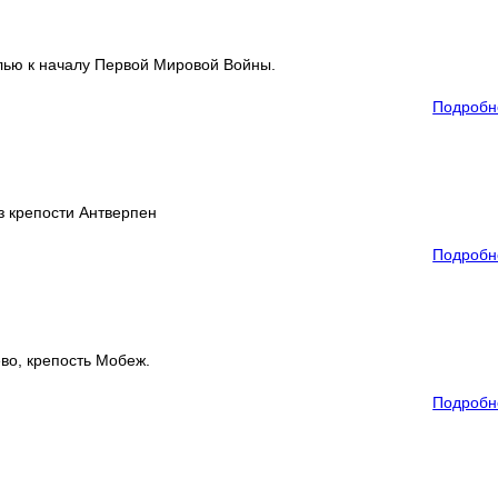
лью к началу Первой Мировой Войны.
Подробн
 крепости Антверпен
Подробн
во, крепость Мобеж.
Подробн