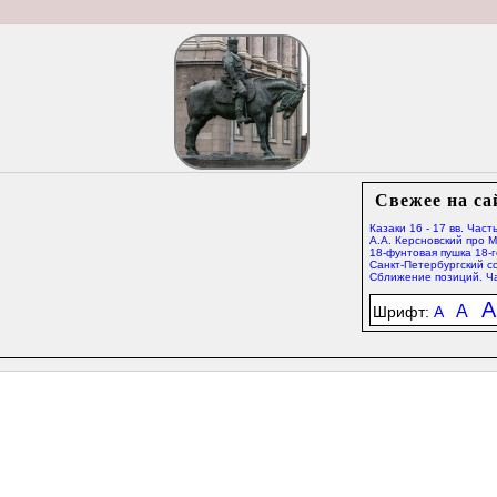
Свежее на са
Казаки 16 - 17 вв. Часть
А.А. Керсновский про 
18-фунтовая пушка 18-г
Санкт-Петербургский со
Сближение позиций. Ча
A
A
Шрифт:
A