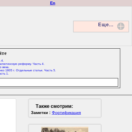
En
Еще...
йте
 4.
Милютинскую реформу. Часть 4.
о века.
юз 1805 г. Отдельные статьи. Часть 5.
сть 1.
Также смотрим:
Заметки :
Фортификация