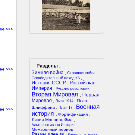
ее >>>
Разделы :
ее >>>
Зимняя война
,
,
Странная война
,
Освободительный поход КА
История СССР
Российская
,
Империя
,
,
Русские революции
Вторая Мировая
Первая
,
Мировая
,
,
План
Льеж 1914
Военная
Шлиффена
,
,
План 17
ее >>>
история
,
Фортификация
,
Линия Маннергейма
,
,
Альтернативная История
Межвоенный период
,
Размышления
,
,
Военная техника